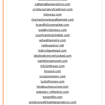
sattamatkanewsblog.com
cryptocurrencytradingcn.com
totowaz.com
charlestonwipesettlement.com
brandfollowmarket.com
weeklyjobnews.com
countyanimalshelter.com
adwebtagging.com
ranksuperior.net
babystepahead.com
destinationoverlooked.com
gamblingamount.com
hillclimbwax.com
hnopse.com
occasionnews.com
lustofmoney.com
timebusinesszone.com
peppers-reflection.com
tuneoflife.com
windowwellmaintenancepros.com