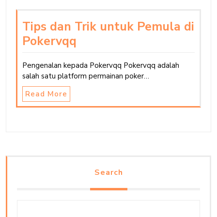
Tips dan Trik untuk Pemula di
Pokervqq
Pengenalan kepada Pokervqq Pokervqq adalah
salah satu platform permainan poker…
Read More
Search