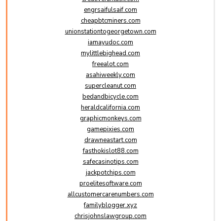
engrsaifulsaif.com
cheapbtcminers.com
unionstationtogeorgetown.com
iamayudoc.com
mylittlebighead.com
freealot.com
asahiweekly.com
supercleanut.com
bedandbicycle.com
heraldcalifornia.com
graphicmonkeys.com
gamepixies.com
drawneastart.com
fasthokislot88.com
safecasinotips.com
jackpotchips.com
proelitesoftware.com
allcustomercarenumbers.com
familyblogger.xyz
chrisjohnslawgroup.com