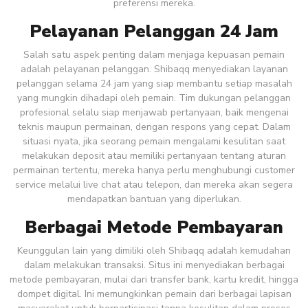
preferensi mereka.
Pelayanan Pelanggan 24 Jam
Salah satu aspek penting dalam menjaga kepuasan pemain
adalah pelayanan pelanggan. Shibaqq menyediakan layanan
pelanggan selama 24 jam yang siap membantu setiap masalah
yang mungkin dihadapi oleh pemain. Tim dukungan pelanggan
profesional selalu siap menjawab pertanyaan, baik mengenai
teknis maupun permainan, dengan respons yang cepat. Dalam
situasi nyata, jika seorang pemain mengalami kesulitan saat
melakukan deposit atau memiliki pertanyaan tentang aturan
permainan tertentu, mereka hanya perlu menghubungi customer
service melalui live chat atau telepon, dan mereka akan segera
mendapatkan bantuan yang diperlukan.
Berbagai Metode Pembayaran
Keunggulan lain yang dimiliki oleh Shibaqq adalah kemudahan
dalam melakukan transaksi. Situs ini menyediakan berbagai
metode pembayaran, mulai dari transfer bank, kartu kredit, hingga
dompet digital. Ini memungkinkan pemain dari berbagai lapisan