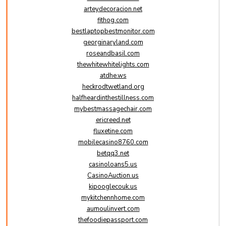
arteydecoracion.net
fithog.com
bestlaptopbestmonitor.com
georginaryland.com
roseandbasil.com
thewhitewhitelights.com
atdhe.ws
heckrodtwetland.org
halfheardinthestillness.com
mybestmassagechair.com
ericreed.net
fluxetine.com
mobilecasino8760.com
betqq3.net
casinoloans5.us
CasinoAuction.us
kipooglecouk.us
mykitchennhome.com
aumoulinvert.com
thefoodiepassport.com