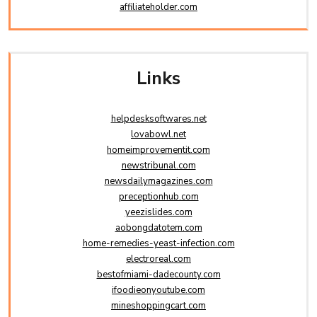
affiliateholder.com
Links
helpdesksoftwares.net
lovabowl.net
homeimprovementit.com
newstribunal.com
newsdailymagazines.com
preceptionhub.com
yeezislides.com
aobongdatotem.com
home-remedies-yeast-infection.com
electroreal.com
bestofmiami-dadecounty.com
ifoodieonyoutube.com
mineshoppingcart.com