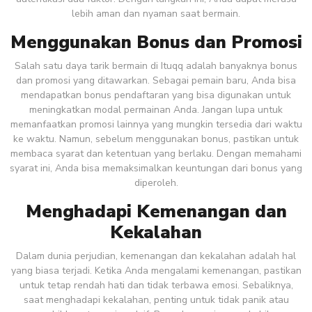
lebih aman dan nyaman saat bermain.
Menggunakan Bonus dan Promosi
Salah satu daya tarik bermain di Ituqq adalah banyaknya bonus
dan promosi yang ditawarkan. Sebagai pemain baru, Anda bisa
mendapatkan bonus pendaftaran yang bisa digunakan untuk
meningkatkan modal permainan Anda. Jangan lupa untuk
memanfaatkan promosi lainnya yang mungkin tersedia dari waktu
ke waktu. Namun, sebelum menggunakan bonus, pastikan untuk
membaca syarat dan ketentuan yang berlaku. Dengan memahami
syarat ini, Anda bisa memaksimalkan keuntungan dari bonus yang
diperoleh.
Menghadapi Kemenangan dan
Kekalahan
Dalam dunia perjudian, kemenangan dan kekalahan adalah hal
yang biasa terjadi. Ketika Anda mengalami kemenangan, pastikan
untuk tetap rendah hati dan tidak terbawa emosi. Sebaliknya,
saat menghadapi kekalahan, penting untuk tidak panik atau