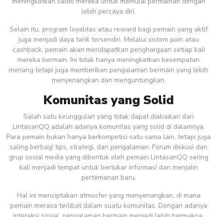
meningkatkan saldo mereka untuk memulai permainan dengan
lebih percaya diri.
Selain itu, program loyalitas atau reward bagi pemain yang aktif
juga menjadi daya tarik tersendiri. Melalui sistem poin atau
cashback, pemain akan mendapatkan penghargaan setiap kali
mereka bermain. Ini tidak hanya meningkatkan kesempatan
menang tetapi juga memberikan pengalaman bermain yang lebih
menyenangkan dan menguntungkan.
Komunitas yang Solid
Salah satu keunggulan yang tidak dapat diabaikan dari
LintasanQQ adalah adanya komunitas yang solid di dalamnya.
Para pemain bukan hanya berkompetisi satu sama lain, tetapi juga
saling berbagi tips, strategi, dan pengalaman. Forum diskusi dan
grup sosial media yang dibentuk oleh pemain LintasanQQ sering
kali menjadi tempat untuk bertukar informasi dan menjalin
pertemanan baru.
Hal ini menciptakan atmosfer yang menyenangkan, di mana
pemain merasa terlibat dalam suatu komunitas. Dengan adanya
interaksi sosial, pengalaman bermain menjadi lebih bermakna.