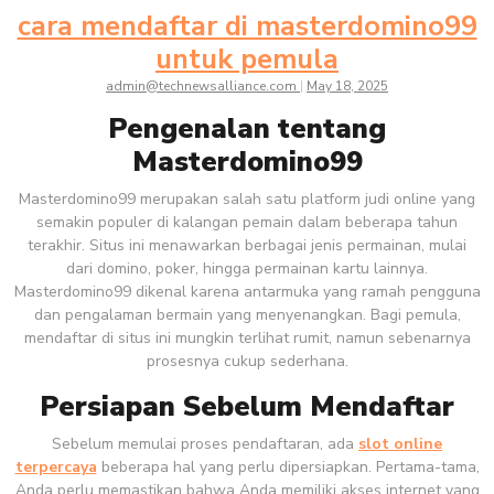
cara mendaftar di masterdomino99
untuk pemula
admin@technewsalliance.com
|
May 18, 2025
Pengenalan tentang
Masterdomino99
Masterdomino99 merupakan salah satu platform judi online yang
semakin populer di kalangan pemain dalam beberapa tahun
terakhir. Situs ini menawarkan berbagai jenis permainan, mulai
dari domino, poker, hingga permainan kartu lainnya.
Masterdomino99 dikenal karena antarmuka yang ramah pengguna
dan pengalaman bermain yang menyenangkan. Bagi pemula,
mendaftar di situs ini mungkin terlihat rumit, namun sebenarnya
prosesnya cukup sederhana.
Persiapan Sebelum Mendaftar
Sebelum memulai proses pendaftaran, ada
slot online
terpercaya
beberapa hal yang perlu dipersiapkan. Pertama-tama,
Anda perlu memastikan bahwa Anda memiliki akses internet yang