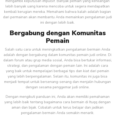
mengambil keputusan impulsif. Banyak pemain yang kehilangan
lebih banyak uang karena mencoba untuk segera mendapatkan
kembali kerugian mereka. Memahami bahwa kalah adalah bagian
dari permainan akan membantu Anda memainkan pengalaman judi
ini dengan lebih baik.
Bergabung dengan Komunitas
Pemain
Salah satu cara untuk meningkatkan pengalaman bermain Anda
adalah dengan bergabung dalam komunitas pemain judi online. Di
dalam forum atau grup media sosial, Anda bisa bertukar informasi,
strategi, dan pengalaman dengan pemain lain. Ini adalah cara
yang baik untuk mempelajari berbagai tips dan kiat dari pemain
yang lebih berpengalaman. Selain itu, komunitas ini juga bisa
menjadi tempat untuk bersenang-senang dan menjalin hubungan
dengan sesama penggemar judi online.
Dengan mengikuti panduan ini, Anda akan memiliki pemahaman
yang lebih baik tentang bagaimana cara bermain di Ituqq dengan
aman dan bijak. Cobalah untuk terus belajar dan jadikan
pengalaman bermain Anda semakin menarik.