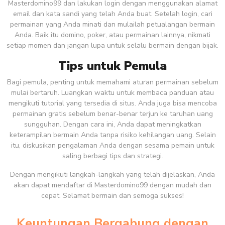
Masterdomino99 dan lakukan login dengan menggunakan alamat
email dan kata sandi yang telah Anda buat. Setelah login, cari
permainan yang Anda minati dan mulailah petualangan bermain
Anda. Baik itu domino, poker, atau permainan lainnya, nikmati
setiap momen dan jangan lupa untuk selalu bermain dengan bijak.
Tips untuk Pemula
Bagi pemula, penting untuk memahami aturan permainan sebelum
mulai bertaruh. Luangkan waktu untuk membaca panduan atau
mengikuti tutorial yang tersedia di situs. Anda juga bisa mencoba
permainan gratis sebelum benar-benar terjun ke taruhan uang
sungguhan. Dengan cara ini, Anda dapat meningkatkan
keterampilan bermain Anda tanpa risiko kehilangan uang. Selain
itu, diskusikan pengalaman Anda dengan sesama pemain untuk
saling berbagi tips dan strategi.
Dengan mengikuti langkah-langkah yang telah dijelaskan, Anda
akan dapat mendaftar di Masterdomino99 dengan mudah dan
cepat. Selamat bermain dan semoga sukses!
Keuntungan Bergabung dengan