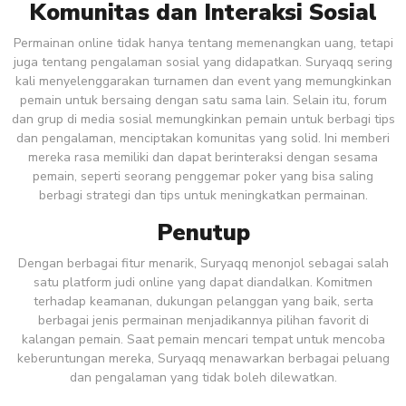
Komunitas dan Interaksi Sosial
Permainan online tidak hanya tentang memenangkan uang, tetapi
juga tentang pengalaman sosial yang didapatkan. Suryaqq sering
kali menyelenggarakan turnamen dan event yang memungkinkan
pemain untuk bersaing dengan satu sama lain. Selain itu, forum
dan grup di media sosial memungkinkan pemain untuk berbagi tips
dan pengalaman, menciptakan komunitas yang solid. Ini memberi
mereka rasa memiliki dan dapat berinteraksi dengan sesama
pemain, seperti seorang penggemar poker yang bisa saling
berbagi strategi dan tips untuk meningkatkan permainan.
Penutup
Dengan berbagai fitur menarik, Suryaqq menonjol sebagai salah
satu platform judi online yang dapat diandalkan. Komitmen
terhadap keamanan, dukungan pelanggan yang baik, serta
berbagai jenis permainan menjadikannya pilihan favorit di
kalangan pemain. Saat pemain mencari tempat untuk mencoba
keberuntungan mereka, Suryaqq menawarkan berbagai peluang
dan pengalaman yang tidak boleh dilewatkan.