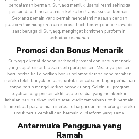
pengalaman bermain. Suryaqq memiliki lisensi resmi sehingga
pemain dapat merasa aman ketika bertransaksi dan bermain.
Seorang pemain yang pernah mengalami masalah dengan
platform lain mungkin akan merasa lebih tenang dan percaya diri
saat berlaga di Suryaqq, mengingat komitmen platform ini
terhadap keamanan.
Promosi dan Bonus Menarik
Suryaqq dikenal dengan berbagai promosi dan bonus menarik
yang dapat dimanfaatkan oleh para pemain. Misalnya, pemain
baru sering kali diberikan bonus selamat datang yang memberi
mereka lebih banyak peluang untuk mencoba berbagai permainan
tanpa harus mengeluarkan banyak uang. Selain itu, program
loyalitas bagi pemain aktif juga tersedia, yang memberikan
imbalan berupa tiket undian atau kredit tambahan untuk bermain.
Ini membuat para pemain merasa dihargai dan mendorong mereka
untuk terus kembali dan bermain di platform yang sama.
Antarmuka Pengguna yang
Ramah