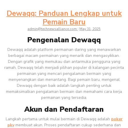
Dewaqq: Panduan Lengkap untuk
Pemain Baru
admin@technewsalliance.com
|
May 31, 2025
Pengenalan Dewaqq
Dewaqq adalah platform permainan daring yang menawarkan
berbagai macam permainan yang menarik dan mengasyikkan.
Dengan grafik yang memukau dan antarmuka pengguna yang
ramah, Dewaqq telah menjadi pilihan populer di kalangan pecinta
permainan yang mencari pengalaman bermain yang
menyenangkan dan menantang. Bagi pemain baru, mengenal
Dewaqq dengan baik adalah langkah penting untuk
memaksimalkan pengalaman bermain dan memahami cara kerja
permainan yang tersedia.
Akun dan Pendaftaran
Langkah pertama untuk mulai bermain di Dewaqq adalah
poker
pkv
membuat akun. Proses pendaftaran cukup sederhana dan