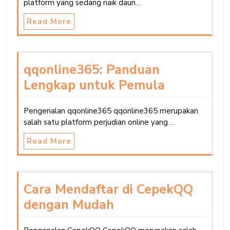
platform yang sedang naik daun…
Read More
qqonline365: Panduan
Lengkap untuk Pemula
Pengenalan qqonline365 qqonline365 merupakan
salah satu platform perjudian online yang…
Read More
Cara Mendaftar di CepekQQ
dengan Mudah