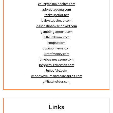
countyanimalshelter.com
adwebtagging.com
ranksuperior.net
babystepahead.com
destinationoverlooked.com
gamblingamount.com
hillclimbwax.com
hnopse.com
occasionnews.com
lustofmoney.com
timebusinesszone.com
peppers-reflection.com
tuneoflife.com
windowwellmaintenancepros.com
affiliateholder.com
Links