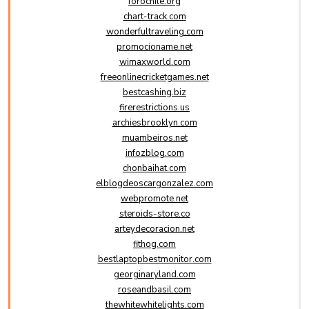
forochile.org
chart-track.com
wonderfultraveling.com
promocioname.net
wimaxworld.com
freeonlinecricketgames.net
bestcashing.biz
firerestrictions.us
archiesbrooklyn.com
muambeiros.net
infozblog.com
chonbaihat.com
elblogdeoscargonzalez.com
webpromote.net
steroids-store.co
arteydecoracion.net
fithog.com
bestlaptopbestmonitor.com
georginaryland.com
roseandbasil.com
thewhitewhitelights.com