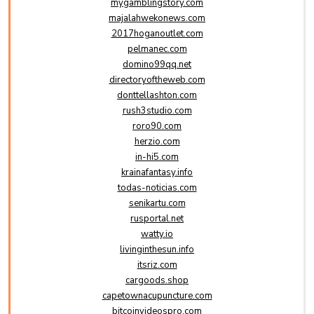
mygamblingstory.com
majalahwekonews.com
2017hoganoutlet.com
pelmanec.com
domino99qq.net
directoryoftheweb.com
donttellashton.com
rush3studio.com
roro90.com
herzio.com
in-hi5.com
krainafantasy.info
todas-noticias.com
senikartu.com
rusportal.net
watty.io
livinginthesun.info
itsriz.com
cargoods.shop
capetownacupuncture.com
bitcoinvideospro.com