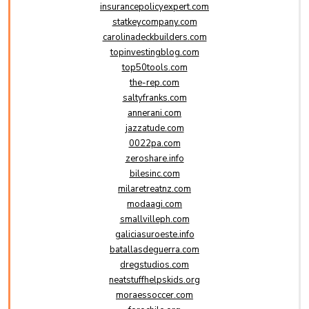
insurancepolicyexpert.com
statkeycompany.com
carolinadeckbuilders.com
topinvestingblog.com
top50tools.com
the-rep.com
saltyfranks.com
annerani.com
jazzatude.com
0022pa.com
zeroshare.info
bilesinc.com
milaretreatnz.com
modaagi.com
smallvilleph.com
galiciasuroeste.info
batallasdeguerra.com
dregstudios.com
neatstuffhelpskids.org
moraessoccer.com