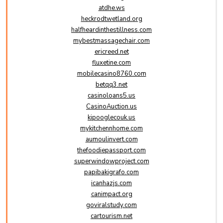
atdhe.ws
heckrodtwetland.org
halfheardinthestillness.com
mybestmassagechair.com
ericreed.net
fluxetine.com
mobilecasino8760.com
betqq3.net
casinoloans5.us
CasinoAuction.us
kipooglecouk.us
mykitchennhome.com
aumoulinvert.com
thefoodiepassport.com
superwindowproject.com
papibakigrafo.com
icanhazjs.com
canimpact.org
goviralstudy.com
cartourism.net