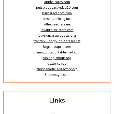
apple-cores.com
pulserasdeactividad10.com
barbaracarlotti.com
desktopmining.net
inthebleachers.net
lexapro-rx-store.com
buyskincareproducts.org
frenchbulldogpuppyforsale.net
kogamasquid.com
themultiplicationtablechart.com
casinoglamour.org
dextercoin.io
christianarticledirectory.org
5homestyle.com
Links