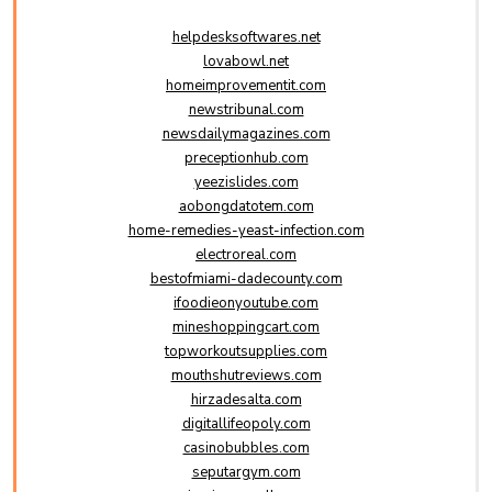
helpdesksoftwares.net
lovabowl.net
homeimprovementit.com
newstribunal.com
newsdailymagazines.com
preceptionhub.com
yeezislides.com
aobongdatotem.com
home-remedies-yeast-infection.com
electroreal.com
bestofmiami-dadecounty.com
ifoodieonyoutube.com
mineshoppingcart.com
topworkoutsupplies.com
mouthshutreviews.com
hirzadesalta.com
digitallifeopoly.com
casinobubbles.com
seputargym.com