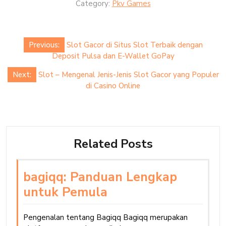
Category:
Pkv Games
Post
Previous:
Slot Gacor di Situs Slot Terbaik dengan
navigation
Deposit Pulsa dan E-Wallet GoPay
Next:
Slot – Mengenal Jenis-Jenis Slot Gacor yang Populer
di Casino Online
Related Posts
bagiqq: Panduan Lengkap
untuk Pemula
Pengenalan tentang Bagiqq Bagiqq merupakan