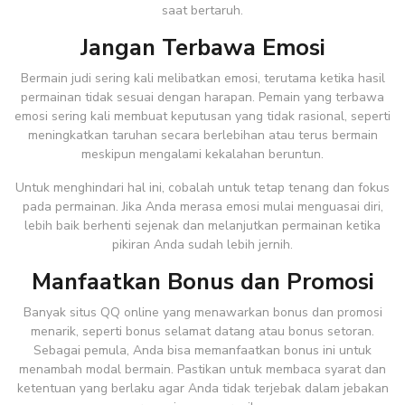
saat bertaruh.
Jangan Terbawa Emosi
Bermain judi sering kali melibatkan emosi, terutama ketika hasil
permainan tidak sesuai dengan harapan. Pemain yang terbawa
emosi sering kali membuat keputusan yang tidak rasional, seperti
meningkatkan taruhan secara berlebihan atau terus bermain
meskipun mengalami kekalahan beruntun.
Untuk menghindari hal ini, cobalah untuk tetap tenang dan fokus
pada permainan. Jika Anda merasa emosi mulai menguasai diri,
lebih baik berhenti sejenak dan melanjutkan permainan ketika
pikiran Anda sudah lebih jernih.
Manfaatkan Bonus dan Promosi
Banyak situs QQ online yang menawarkan bonus dan promosi
menarik, seperti bonus selamat datang atau bonus setoran.
Sebagai pemula, Anda bisa memanfaatkan bonus ini untuk
menambah modal bermain. Pastikan untuk membaca syarat dan
ketentuan yang berlaku agar Anda tidak terjebak dalam jebakan