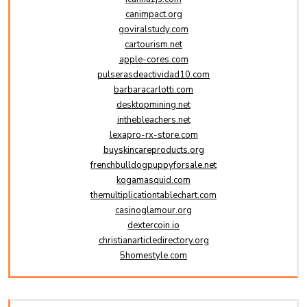
canimpact.org
goviralstudy.com
cartourism.net
apple-cores.com
pulserasdeactividad10.com
barbaracarlotti.com
desktopmining.net
inthebleachers.net
lexapro-rx-store.com
buyskincareproducts.org
frenchbulldogpuppyforsale.net
kogamasquid.com
themultiplicationtablechart.com
casinoglamour.org
dextercoin.io
christianarticledirectory.org
5homestyle.com