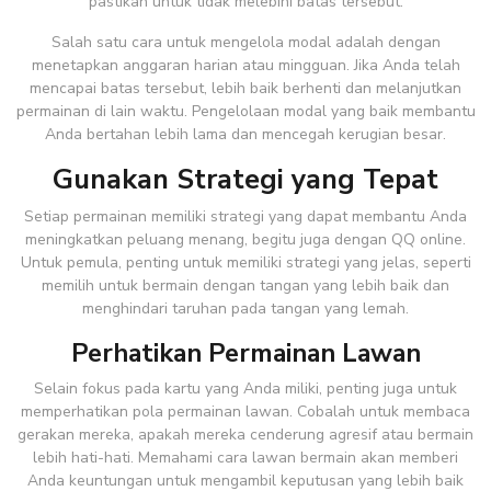
pastikan untuk tidak melebihi batas tersebut.
Salah satu cara untuk mengelola modal adalah dengan
menetapkan anggaran harian atau mingguan. Jika Anda telah
mencapai batas tersebut, lebih baik berhenti dan melanjutkan
permainan di lain waktu. Pengelolaan modal yang baik membantu
Anda bertahan lebih lama dan mencegah kerugian besar.
Gunakan Strategi yang Tepat
Setiap permainan memiliki strategi yang dapat membantu Anda
meningkatkan peluang menang, begitu juga dengan QQ online.
Untuk pemula, penting untuk memiliki strategi yang jelas, seperti
memilih untuk bermain dengan tangan yang lebih baik dan
menghindari taruhan pada tangan yang lemah.
Perhatikan Permainan Lawan
Selain fokus pada kartu yang Anda miliki, penting juga untuk
memperhatikan pola permainan lawan. Cobalah untuk membaca
gerakan mereka, apakah mereka cenderung agresif atau bermain
lebih hati-hati. Memahami cara lawan bermain akan memberi
Anda keuntungan untuk mengambil keputusan yang lebih baik