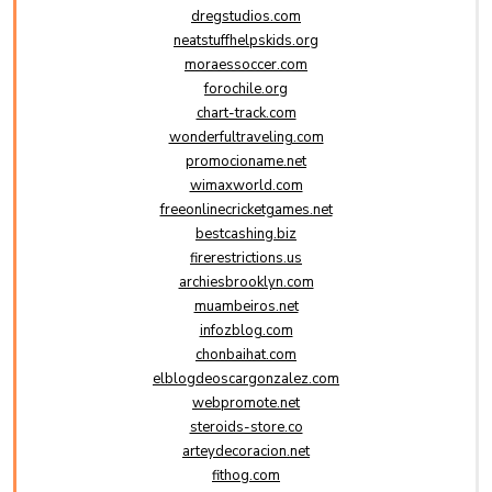
dregstudios.com
neatstuffhelpskids.org
moraessoccer.com
forochile.org
chart-track.com
wonderfultraveling.com
promocioname.net
wimaxworld.com
freeonlinecricketgames.net
bestcashing.biz
firerestrictions.us
archiesbrooklyn.com
muambeiros.net
infozblog.com
chonbaihat.com
elblogdeoscargonzalez.com
webpromote.net
steroids-store.co
arteydecoracion.net
fithog.com