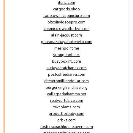
itsriz.com
cargoods.shop
capetownacupuncture.com
bitcoinvideospro.com
cosmiccrowcollective.com
alain-jacquet.com
gotisouizakayabakeneko.com
meshpoint.me
spongebob.net
busyboxintl.com
auttayanratchapak.com
postcoffeebarva.com
elteatromilliondollar.com
burgerkingfranchise.org
vallarpadathamma.net
realworldsize.com
teknolama.com
productforbaby.com
orb-z.com
fosterscoachhousetavern.com