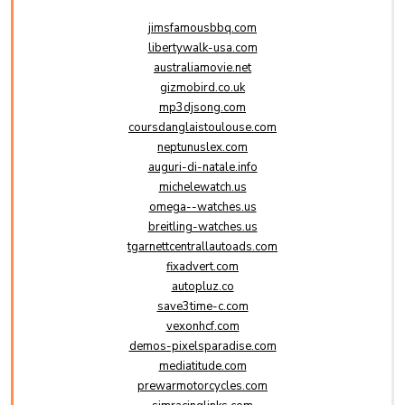
jimsfamousbbq.com
libertywalk-usa.com
australiamovie.net
gizmobird.co.uk
mp3djsong.com
coursdanglaistoulouse.com
neptunuslex.com
auguri-di-natale.info
michelewatch.us
omega--watches.us
breitling-watches.us
tgarnettcentrallautoads.com
fixadvert.com
autopluz.co
save3time-c.com
vexonhcf.com
demos-pixelsparadise.com
mediatitude.com
prewarmotorcycles.com