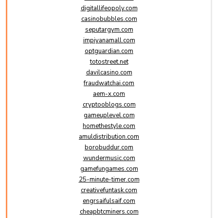
digitallifeopoly.com
casinobubbles.com
seputargym.com
impiyanamall.com
optguardian.com
totostreet.net
davilcasino.com
fraudwatchai.com
aem-x.com
cryptooblogs.com
gameuplevel.com
homethestyle.com
amuldistribution.com
borobuddur.com
wundermusic.com
gamefungames.com
25-minute-timer.com
creativefuntask.com
engrsaifulsaif.com
cheapbtcminers.com