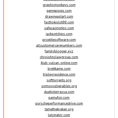
graphicmonkeys.com
gamepixies.com
drawneastart.com
fasthokislot88.com
safecasinotips.com
jackpotchips.com
proelitesoftware.com
allcustomercarenumbers.com
familyblogger.xyz
chrisjohnslawgroup.com
klub-vulcan-online.com
breitkamp.com
tripleyresidence.com
softtorrents.org
somosvulnerables.org
duatloterrassa.com
pamufon.com
porscheperformancedrive.com
tamethekraken.org
lutzinator.com