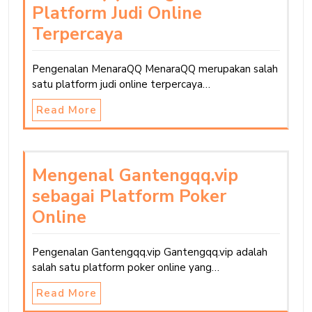
Platform Judi Online
Terpercaya
Pengenalan MenaraQQ MenaraQQ merupakan salah
satu platform judi online terpercaya…
Read More
Mengenal Gantengqq.vip
sebagai Platform Poker
Online
Pengenalan Gantengqq.vip Gantengqq.vip adalah
salah satu platform poker online yang…
Read More