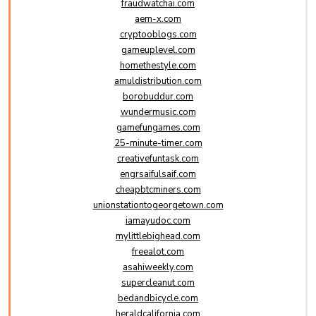
fraudwatchai.com
aem-x.com
cryptooblogs.com
gameuplevel.com
homethestyle.com
amuldistribution.com
borobuddur.com
wundermusic.com
gamefungames.com
25-minute-timer.com
creativefuntask.com
engrsaifulsaif.com
cheapbtcminers.com
unionstationtogeorgetown.com
iamayudoc.com
mylittlebighead.com
freealot.com
asahiweekly.com
supercleanut.com
bedandbicycle.com
heraldcalifornia.com