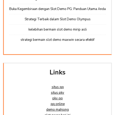
Buka Kegembiraan dengan Slot Demo PG: Panduan Utama Anda
Strategi Terbaik dalam Slot Demo Olympus
kelebihan bermain slot demo mirip asli
strategi bermain slot demo maxwin secara efektif
Links
situs qq
situs pkv
pkv qq
qq online
demo mahjong