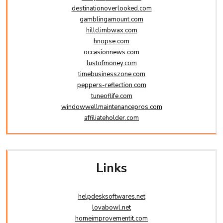
destinationoverlooked.com
gamblingamount.com
hillclimbwax.com
hnopse.com
occasionnews.com
lustofmoney.com
timebusinesszone.com
peppers-reflection.com
tuneoflife.com
windowwellmaintenancepros.com
affiliateholder.com
Links
helpdesksoftwares.net
lovabowl.net
homeimprovementit.com