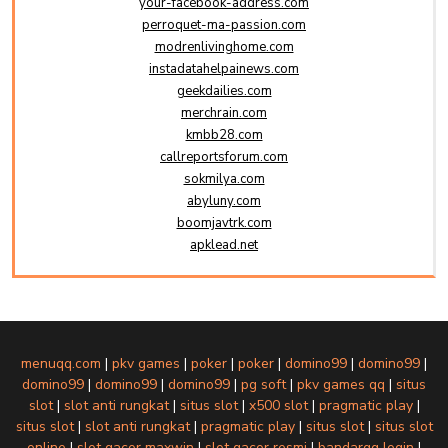
your-facebook-address.com
perroquet-ma-passion.com
modrenlivinghome.com
instadatahelpainews.com
geekdailies.com
merchrain.com
kmbb28.com
callreportsforum.com
sokmilya.com
abyluny.com
boomjavtrk.com
apklead.net
menuqq.com
|
pkv games
|
poker
|
poker
|
domino99
|
domino99
|
domino99
|
domino99
|
domino99
|
pg soft
|
pkv games qq
|
situs
slot
|
slot anti rungkat
|
situs slot
|
x500 slot
|
pragmatic play
|
situs slot
|
slot anti rungkat
|
pragmatic play
|
situs slot
|
situs slot
online
|
slot gacor maxwin
|
slot gacor resmi
|
bandarqq login
|