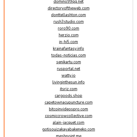
domino99qq.net
directoryoftheweb.com
donttellashton.com
rush3studio.com
roro90.com
herzio.com
in-hi5.com
krainafantasy.info
todas-noticias.com
senikartu.com
rusportal.net
watty.io
livinginthesun.info
itsriz.com
cargoods.shop
capetownacupuncture.com
bitcoinvideospro.com
cosmiccrowcollective.com
alain-jacquet.com
gotisouizakayabakeneko.com
meshpoint.me