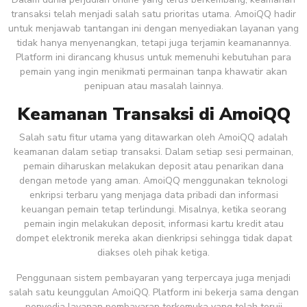
transaksi telah menjadi salah satu prioritas utama. AmoiQQ hadir
untuk menjawab tantangan ini dengan menyediakan layanan yang
tidak hanya menyenangkan, tetapi juga terjamin keamanannya.
Platform ini dirancang khusus untuk memenuhi kebutuhan para
pemain yang ingin menikmati permainan tanpa khawatir akan
penipuan atau masalah lainnya.
Keamanan Transaksi di AmoiQQ
Salah satu fitur utama yang ditawarkan oleh AmoiQQ adalah
keamanan dalam setiap transaksi. Dalam setiap sesi permainan,
pemain diharuskan melakukan deposit atau penarikan dana
dengan metode yang aman. AmoiQQ menggunakan teknologi
enkripsi terbaru yang menjaga data pribadi dan informasi
keuangan pemain tetap terlindungi. Misalnya, ketika seorang
pemain ingin melakukan deposit, informasi kartu kredit atau
dompet elektronik mereka akan dienkripsi sehingga tidak dapat
diakses oleh pihak ketiga.
Penggunaan sistem pembayaran yang terpercaya juga menjadi
salah satu keunggulan AmoiQQ. Platform ini bekerja sama dengan
penyedia layanan pembayaran terkemuka yang telah teruji