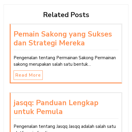
Related Posts
Pemain Sakong yang Sukses
dan Strategi Mereka
Pengenalan tentang Permainan Sakong Permainan
sakong merupakan salah satu bentuk…
Read More
jasqq: Panduan Lengkap
untuk Pemula
Pengenalan tentang Jasqq Jasqq adalah salah satu