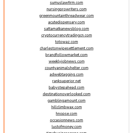
sumuslawfirm.com
nursingprowriters.com
greenmountainthreadwear.com
acutedispensary.com
sattamatkanewsblog.com
cryptocurrencytradingcn.com
totowaz.com
charlestonwipesettlement.com
brandfollowmarket.com
weeklyjobnews.com
countyanimalshelter.com
adwebtagging.com
ranksuperior.net
babystepahead.com
destinationoverlooked.com
gamblingamount.com
hillclimbwax.com
hnopse.com
occasionnews.com
lustofmoney.com