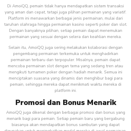
Di AmoiQQ, pemain tidak hanya mendapatkan sistem transaksi
yang aman dan cepat, tetapi juga pilihan permainan yang variatif.
Platform ini menawarkan berbagai jenis permainan, mulai dari
taruhan olahraga hingga permainan kasino seperti poker dan slot.
Dengan banyaknya pilihan, setiap pemain dapat menemukan
permainan yang sesuai dengan selera dan keahlian mereka.
Selain itu, AmoiQQ juga sering melakukan kolaborasi dengan
pengembang permainan terkemuka untuk menghadirkan
permainan terbaru dan terpopuler. Misalnya, pemain dapat
mencoba permainan slot dengan tema yang sedang tren atau
mengikuti turnamen poker dengan hadiah menarik. Semua ini
menciptakan suasana yang dinamis dan menghibur bagi para
pemain, sehingga mereka dapat menikmati waktu mereka di
platform ini.
Promosi dan Bonus Menarik
AmoiQQ juga dikenal dengan berbagai promosi dan bonus yang
menarik bagi para pemain. Setiap pemain baru yang bergabung
biasanya akan mendapatkan bonus sambutan yang dapat
digunakan untuk meningkatkan modal mereka di awal permainan.