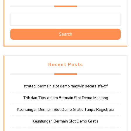
Search
Recent Posts
strategi bermain slot demo maxwin secara efektif
Trik dan Tips dalam Bermain Slot Demo Mahjong
Keuntungan Bermain Slot Demo Gratis Tanpa Registrasi
Keuntungan Bermain Slot Demo Gratis