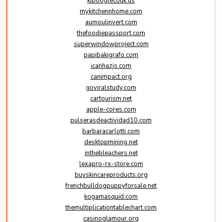
kipooglecouk.us
mykitchennhome.com
aumoulinvert.com
thefoodiepassport.com
superwindowproject.com
papibakigrafo.com
icanhazjs.com
canimpact.org
goviralstudy.com
cartourism.net
apple-cores.com
pulserasdeactividad10.com
barbaracarlotti.com
desktopmining.net
inthebleachers.net
lexapro-rx-store.com
buyskincareproducts.org
frenchbulldogpuppyforsale.net
kogamasquid.com
themultiplicationtablechart.com
casinoglamour.org