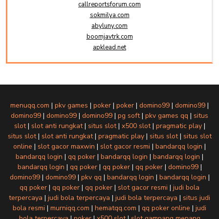
callreportsforum.com
sokmilya.com
abyluny.com
boomjavtrk.com
apklead.net
menuqq.com
|
pkv games
|
poker
|
poker
|
domino99
|
domino99
|
domino99
|
domino99
|
domino99
|
pg soft
|
pkv games qq
|
situs
slot
|
slot anti rungkat
|
situs slot
|
x500 slot
|
pragmatic play
|
situs slot
|
slot anti rungkat
|
pragmatic play
|
situs slot
|
situs slot
online
|
slot gacor maxwin
|
slot gacor resmi
|
bandarqq login
|
bandarqq login
|
qq poker
|
bandarqq login
|
bandarqq login
|
bandarqq login
|
qq poker
|
qq poker
|
qq poker
|
domino99
|
domino99
|
domino99
|
pkv qq
|
bandarqq login
|
bandarqq login
|
qq poker
|
qq poker
|
qq poker
|
slot gacor resmi
|
judi bola
terpercaya
|
judi bola terpercaya
|
judi bola terpercaya
|
situs judi
bola resmi
|
murniqq.com
|
hematqq.com
|
qq poker online
|
judi
bola terpercaya
|
poker
|
x500 slot
|
slot gampang menang