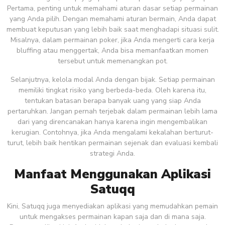
Pertama, penting untuk memahami aturan dasar setiap permainan
yang Anda pilih. Dengan memahami aturan bermain, Anda dapat
membuat keputusan yang lebih baik saat menghadapi situasi sulit.
Misalnya, dalam permainan poker, jika Anda mengerti cara kerja
bluffing atau menggertak, Anda bisa memanfaatkan momen
tersebut untuk memenangkan pot.
Selanjutnya, kelola modal Anda dengan bijak. Setiap permainan
memiliki tingkat risiko yang berbeda-beda. Oleh karena itu,
tentukan batasan berapa banyak uang yang siap Anda
pertaruhkan. Jangan pernah terjebak dalam permainan lebih lama
dari yang direncanakan hanya karena ingin mengembalikan
kerugian. Contohnya, jika Anda mengalami kekalahan berturut-
turut, lebih baik hentikan permainan sejenak dan evaluasi kembali
strategi Anda.
Manfaat Menggunakan Aplikasi
Satuqq
Kini, Satuqq juga menyediakan aplikasi yang memudahkan pemain
untuk mengakses permainan kapan saja dan di mana saja.