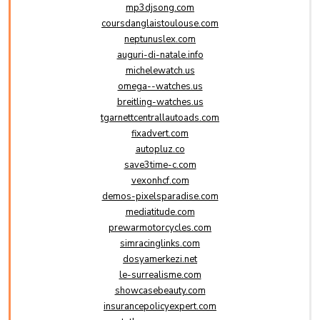
mp3djsong.com
coursdanglaistoulouse.com
neptunuslex.com
auguri-di-natale.info
michelewatch.us
omega--watches.us
breitling-watches.us
tgarnettcentrallautoads.com
fixadvert.com
autopluz.co
save3time-c.com
vexonhcf.com
demos-pixelsparadise.com
mediatitude.com
prewarmotorcycles.com
simracinglinks.com
dosyamerkezi.net
le-surrealisme.com
showcasebeauty.com
insurancepolicyexpert.com