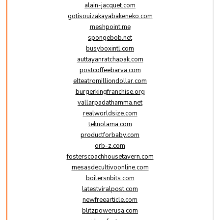
alain-jacquet.com
gotisouizakayabakeneko.com
meshpoint.me
spongebob.net
busyboxintl.com
auttayanratchapak.com
postcoffeebarva.com
elteatromilliondollar.com
burgerkingfranchise.org
vallarpadathamma.net
realworldsize.com
teknolama.com
productforbaby.com
orb-z.com
fosterscoachhousetavern.com
mesasdecultivoonline.com
boilersnbits.com
latestviralpost.com
newfreearticle.com
blitzpowerusa.com