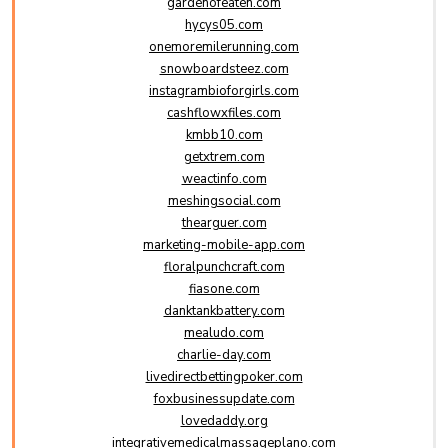
gardenofeaten.com
hycys05.com
onemoremilerunning.com
snowboardsteez.com
instagrambioforgirls.com
cashflowxfiles.com
kmbb10.com
getxtrem.com
weactinfo.com
meshingsocial.com
thearguer.com
marketing-mobile-app.com
floralpunchcraft.com
fiasone.com
danktankbattery.com
mealudo.com
charlie-day.com
livedirectbettingpoker.com
foxbusinessupdate.com
lovedaddy.org
integrativemedicalmassageplano.com