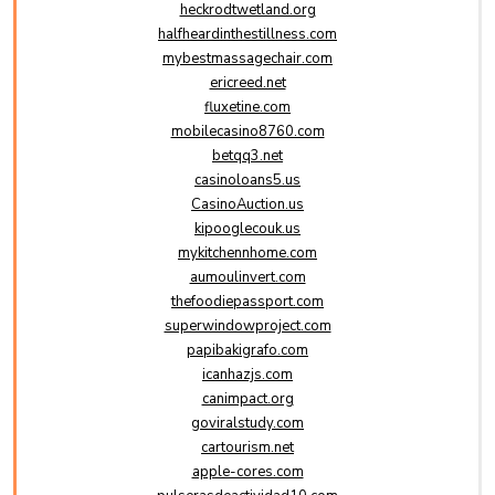
heckrodtwetland.org
halfheardinthestillness.com
mybestmassagechair.com
ericreed.net
fluxetine.com
mobilecasino8760.com
betqq3.net
casinoloans5.us
CasinoAuction.us
kipooglecouk.us
mykitchennhome.com
aumoulinvert.com
thefoodiepassport.com
superwindowproject.com
papibakigrafo.com
icanhazjs.com
canimpact.org
goviralstudy.com
cartourism.net
apple-cores.com