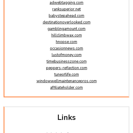
adwebtagging.com
ranksuperior.net
babystepahead.com
destinationoverlooked.com
gamblingamount.com
hillclimbwax.com
hnopse.com
occasionnews.com
lustofmoney.com
timebusinesszone.com
peppers-reflection.com
tuneoflife.com
windowwellmaintenancepros.com
affiliateholder.com
Links