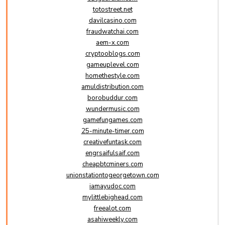
totostreet.net
davilcasino.com
fraudwatchai.com
aem-x.com
cryptooblogs.com
gameuplevel.com
homethestyle.com
amuldistribution.com
borobuddur.com
wundermusic.com
gamefungames.com
25-minute-timer.com
creativefuntask.com
engrsaifulsaif.com
cheapbtcminers.com
unionstationtogeorgetown.com
iamayudoc.com
mylittlebighead.com
freealot.com
asahiweekly.com