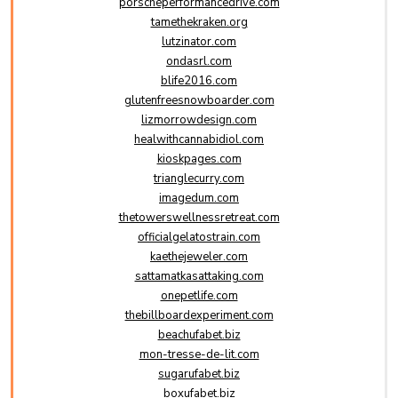
porscheperformancedrive.com
tamethekraken.org
lutzinator.com
ondasrl.com
blife2016.com
glutenfreesnowboarder.com
lizmorrowdesign.com
healwithcannabidiol.com
kioskpages.com
trianglecurry.com
imagedum.com
thetowerswellnessretreat.com
officialgelatostrain.com
kaethejeweler.com
sattamatkasattaking.com
onepetlife.com
thebillboardexperiment.com
beachufabet.biz
mon-tresse-de-lit.com
sugarufabet.biz
boxufabet.biz