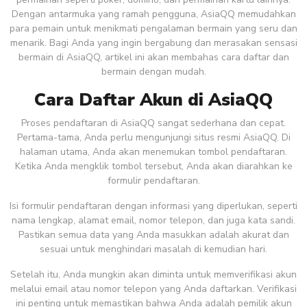
Dengan antarmuka yang ramah pengguna, AsiaQQ memudahkan
para pemain untuk menikmati pengalaman bermain yang seru dan
menarik. Bagi Anda yang ingin bergabung dan merasakan sensasi
bermain di AsiaQQ, artikel ini akan membahas cara daftar dan
bermain dengan mudah.
Cara Daftar Akun di AsiaQQ
Proses pendaftaran di AsiaQQ sangat sederhana dan cepat.
Pertama-tama, Anda perlu mengunjungi situs resmi AsiaQQ. Di
halaman utama, Anda akan menemukan tombol pendaftaran.
Ketika Anda mengklik tombol tersebut, Anda akan diarahkan ke
formulir pendaftaran.
Isi formulir pendaftaran dengan informasi yang diperlukan, seperti
nama lengkap, alamat email, nomor telepon, dan juga kata sandi.
Pastikan semua data yang Anda masukkan adalah akurat dan
sesuai untuk menghindari masalah di kemudian hari.
Setelah itu, Anda mungkin akan diminta untuk memverifikasi akun
melalui email atau nomor telepon yang Anda daftarkan. Verifikasi
ini penting untuk memastikan bahwa Anda adalah pemilik akun