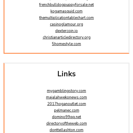
frenchbulldogpuppyforsale.net
kogamasquid.com
themultiplicationtablechart.com
casinoglamour.org
dextercoin.io
christianarticledirectory.org
5homestyle.com
Links
mygamblingstory.com
majalahwekonews.com
2017hoganoutlet.com
pelmanec.com
domino99qq.net
directoryoftheweb.com
donttellashton.com