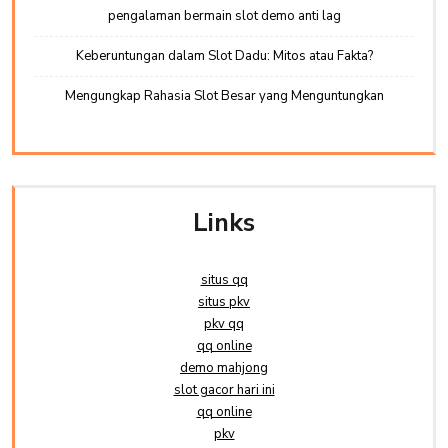
pengalaman bermain slot demo anti lag
Keberuntungan dalam Slot Dadu: Mitos atau Fakta?
Mengungkap Rahasia Slot Besar yang Menguntungkan
Links
situs qq
situs pkv
pkv qq
qq online
demo mahjong
slot gacor hari ini
qq online
pkv