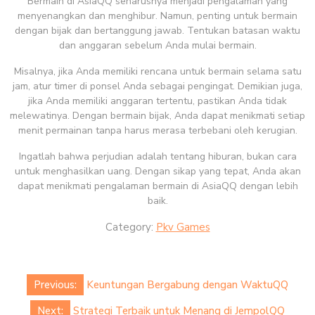
Bermain di AsiaQQ seharusnya menjadi pengalaman yang
menyenangkan dan menghibur. Namun, penting untuk bermain
dengan bijak dan bertanggung jawab. Tentukan batasan waktu
dan anggaran sebelum Anda mulai bermain.
Misalnya, jika Anda memiliki rencana untuk bermain selama satu
jam, atur timer di ponsel Anda sebagai pengingat. Demikian juga,
jika Anda memiliki anggaran tertentu, pastikan Anda tidak
melewatinya. Dengan bermain bijak, Anda dapat menikmati setiap
menit permainan tanpa harus merasa terbebani oleh kerugian.
Ingatlah bahwa perjudian adalah tentang hiburan, bukan cara
untuk menghasilkan uang. Dengan sikap yang tepat, Anda akan
dapat menikmati pengalaman bermain di AsiaQQ dengan lebih
baik.
Category:
Pkv Games
Post
Previous:
Keuntungan Bergabung dengan WaktuQQ
navigation
Next:
Strategi Terbaik untuk Menang di JempolQQ