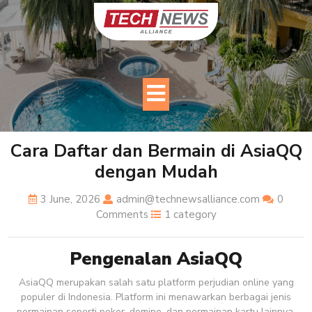
Skip
to
content
Open
Button
Cara Daftar dan Bermain di AsiaQQ
dengan Mudah
3 June, 2026
admin@technewsalliance.com
0
Comments
1 category
Pengenalan AsiaQQ
AsiaQQ merupakan salah satu platform perjudian online yang
populer di Indonesia. Platform ini menawarkan berbagai jenis
permainan seperti poker, domino, dan permainan kartu lainnya.