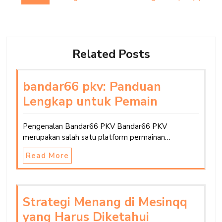
Related Posts
bandar66 pkv: Panduan
Lengkap untuk Pemain
Pengenalan Bandar66 PKV Bandar66 PKV
merupakan salah satu platform permainan…
Read More
Strategi Menang di Mesinqq
yang Harus Diketahui