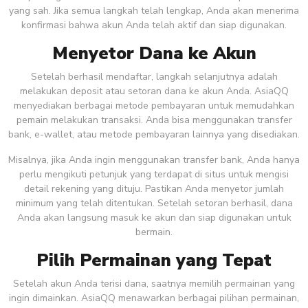
yang sah. Jika semua langkah telah lengkap, Anda akan menerima
konfirmasi bahwa akun Anda telah aktif dan siap digunakan.
Menyetor Dana ke Akun
Setelah berhasil mendaftar, langkah selanjutnya adalah
melakukan deposit atau setoran dana ke akun Anda. AsiaQQ
menyediakan berbagai metode pembayaran untuk memudahkan
pemain melakukan transaksi. Anda bisa menggunakan transfer
bank, e-wallet, atau metode pembayaran lainnya yang disediakan.
Misalnya, jika Anda ingin menggunakan transfer bank, Anda hanya
perlu mengikuti petunjuk yang terdapat di situs untuk mengisi
detail rekening yang dituju. Pastikan Anda menyetor jumlah
minimum yang telah ditentukan. Setelah setoran berhasil, dana
Anda akan langsung masuk ke akun dan siap digunakan untuk
bermain.
Pilih Permainan yang Tepat
Setelah akun Anda terisi dana, saatnya memilih permainan yang
ingin dimainkan. AsiaQQ menawarkan berbagai pilihan permainan,