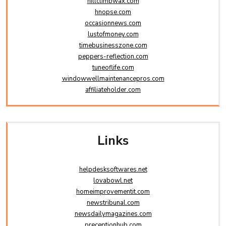
hillclimbwax.com
hnopse.com
occasionnews.com
lustofmoney.com
timebusinesszone.com
peppers-reflection.com
tuneoflife.com
windowwellmaintenancepros.com
affiliateholder.com
Links
helpdesksoftwares.net
lovabowl.net
homeimprovementit.com
newstribunal.com
newsdailymagazines.com
preceptionhub.com