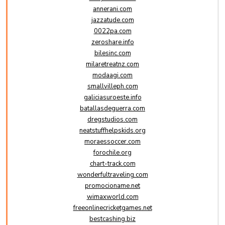
annerani.com
jazzatude.com
0022pa.com
zeroshare.info
bilesinc.com
milaretreatnz.com
modaagi.com
smallvilleph.com
galiciasuroeste.info
batallasdeguerra.com
dregstudios.com
neatstuffhelpskids.org
moraessoccer.com
forochile.org
chart-track.com
wonderfultraveling.com
promocioname.net
wimaxworld.com
freeonlinecricketgames.net
bestcashing.biz