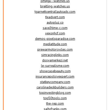
omega--watches.us
breitling-watches.us
tgarnettcentrallautoads.com
fixadvert.com
autopluz.co
save3time-c.com
vexonhcf.com
demos-pixelsparadise.com
mediatitude.com
prewarmotorcycles.com
simracinglinks.com
dosyamerkezi.net
le-surrealisme.com
showcasebeauty.com
insurancepolicyexpert.com
statkeycompany.com
carolinadeckbuilders.com
topinvestingblog.com
top50tools.com
the-rep.com
saltyfranks.com