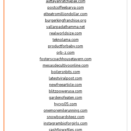
auttayanratchapak.com
postcoffeebarva.com
elteatromilliondollar.com
burgerkingfranchise.org
vallarpadathamma.net
realworldsize.com
teknolama.com
productforbaby.com
orb-z.com
fosterscoachhousetavern.com
mesasdecultivoonline.com
boilersnbits.com
latestviralpost.com
newfreearticle.com
blitzpowerusa.com
gardenofeaten.com
hycys05.com
onemoremilerunning.com
snowboardsteez.com
instagrambioforgirls.com
cashflowxfiles.com