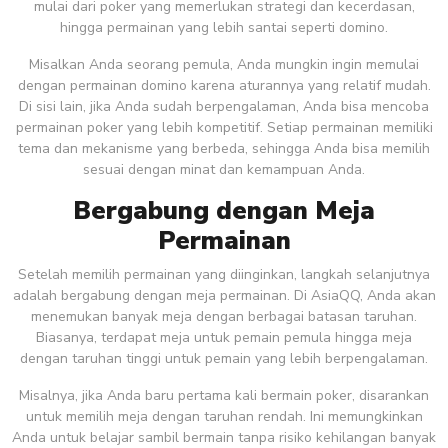
mulai dari poker yang memerlukan strategi dan kecerdasan,
hingga permainan yang lebih santai seperti domino.
Misalkan Anda seorang pemula, Anda mungkin ingin memulai
dengan permainan domino karena aturannya yang relatif mudah.
Di sisi lain, jika Anda sudah berpengalaman, Anda bisa mencoba
permainan poker yang lebih kompetitif. Setiap permainan memiliki
tema dan mekanisme yang berbeda, sehingga Anda bisa memilih
sesuai dengan minat dan kemampuan Anda.
Bergabung dengan Meja
Permainan
Setelah memilih permainan yang diinginkan, langkah selanjutnya
adalah bergabung dengan meja permainan. Di AsiaQQ, Anda akan
menemukan banyak meja dengan berbagai batasan taruhan.
Biasanya, terdapat meja untuk pemain pemula hingga meja
dengan taruhan tinggi untuk pemain yang lebih berpengalaman.
Misalnya, jika Anda baru pertama kali bermain poker, disarankan
untuk memilih meja dengan taruhan rendah. Ini memungkinkan
Anda untuk belajar sambil bermain tanpa risiko kehilangan banyak