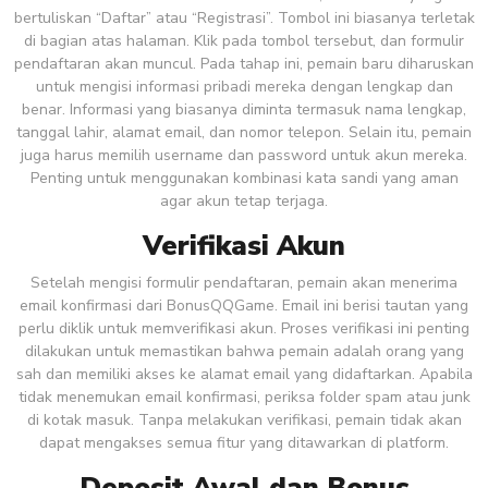
bertuliskan “Daftar” atau “Registrasi”. Tombol ini biasanya terletak
di bagian atas halaman. Klik pada tombol tersebut, dan formulir
pendaftaran akan muncul. Pada tahap ini, pemain baru diharuskan
untuk mengisi informasi pribadi mereka dengan lengkap dan
benar. Informasi yang biasanya diminta termasuk nama lengkap,
tanggal lahir, alamat email, dan nomor telepon. Selain itu, pemain
juga harus memilih username dan password untuk akun mereka.
Penting untuk menggunakan kombinasi kata sandi yang aman
agar akun tetap terjaga.
Verifikasi Akun
Setelah mengisi formulir pendaftaran, pemain akan menerima
email konfirmasi dari BonusQQGame. Email ini berisi tautan yang
perlu diklik untuk memverifikasi akun. Proses verifikasi ini penting
dilakukan untuk memastikan bahwa pemain adalah orang yang
sah dan memiliki akses ke alamat email yang didaftarkan. Apabila
tidak menemukan email konfirmasi, periksa folder spam atau junk
di kotak masuk. Tanpa melakukan verifikasi, pemain tidak akan
dapat mengakses semua fitur yang ditawarkan di platform.
Deposit Awal dan Bonus