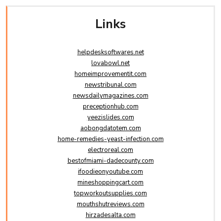
Links
helpdesksoftwares.net
lovabowl.net
homeimprovementit.com
newstribunal.com
newsdailymagazines.com
preceptionhub.com
yeezislides.com
aobongdatotem.com
home-remedies-yeast-infection.com
electroreal.com
bestofmiami-dadecounty.com
ifoodieonyoutube.com
mineshoppingcart.com
topworkoutsupplies.com
mouthshutreviews.com
hirzadesalta.com