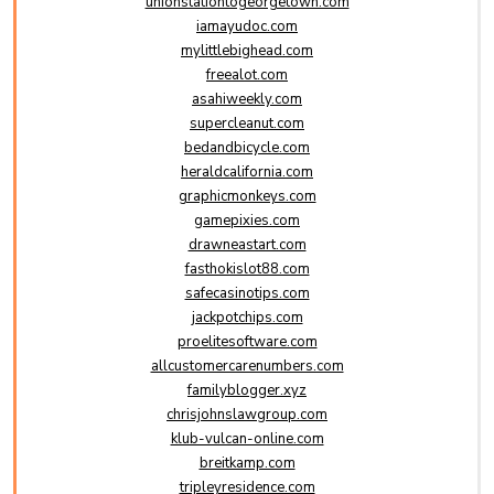
unionstationtogeorgetown.com
iamayudoc.com
mylittlebighead.com
freealot.com
asahiweekly.com
supercleanut.com
bedandbicycle.com
heraldcalifornia.com
graphicmonkeys.com
gamepixies.com
drawneastart.com
fasthokislot88.com
safecasinotips.com
jackpotchips.com
proelitesoftware.com
allcustomercarenumbers.com
familyblogger.xyz
chrisjohnslawgroup.com
klub-vulcan-online.com
breitkamp.com
tripleyresidence.com