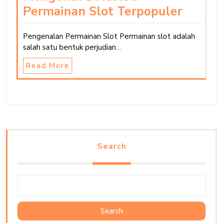
Permainan Slot Terpopuler
Pengenalan Permainan Slot Permainan slot adalah
salah satu bentuk perjudian…
Read More
Search
Search