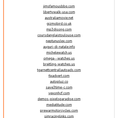
jimsfamousbbq.com
libertywalk-usa.com
australiamovie.net
gizmobird.co.uk
mp3djsong.com
coursdanglaistoulouse.com
neptunuslex.com
auguri-di-natale.info
michelewatch.us
omega--watches.us
breitling-watches.us
tgarnettcentrallautoads.com
fixadvert.com
autopluz.co
save3time-c.com
vexonhcf.com
demos-pixelsparadise.com
mediatitude.com
prewarmotorcycles.com
simracinglinks.com