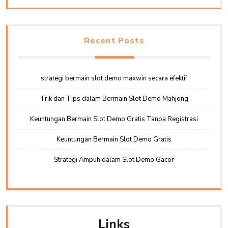
Recent Posts
strategi bermain slot demo maxwin secara efektif
Trik dan Tips dalam Bermain Slot Demo Mahjong
Keuntungan Bermain Slot Demo Gratis Tanpa Registrasi
Keuntungan Bermain Slot Demo Gratis
Strategi Ampuh dalam Slot Demo Gacor
Links