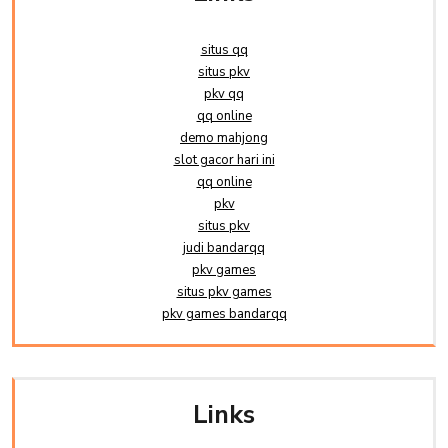
situs qq
situs pkv
pkv qq
qq online
demo mahjong
slot gacor hari ini
qq online
pkv
situs pkv
judi bandarqq
pkv games
situs pkv games
pkv games bandarqq
Links