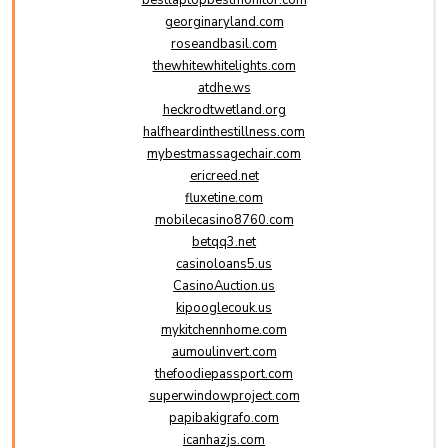
bestlaptopbestmonitor.com
georginaryland.com
roseandbasil.com
thewhitewhitelights.com
atdhe.ws
heckrodtwetland.org
halfheardinthestillness.com
mybestmassagechair.com
ericreed.net
fluxetine.com
mobilecasino8760.com
betqq3.net
casinoloans5.us
CasinoAuction.us
kipooglecouk.us
mykitchennhome.com
aumoulinvert.com
thefoodiepassport.com
superwindowproject.com
papibakigrafo.com
icanhazjs.com