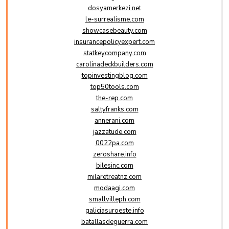
dosyamerkezi.net
le-surrealisme.com
showcasebeauty.com
insurancepolicyexpert.com
statkeycompany.com
carolinadeckbuilders.com
topinvestingblog.com
top50tools.com
the-rep.com
saltyfranks.com
annerani.com
jazzatude.com
0022pa.com
zeroshare.info
bilesinc.com
milaretreatnz.com
modaagi.com
smallvilleph.com
galiciasuroeste.info
batallasdeguerra.com