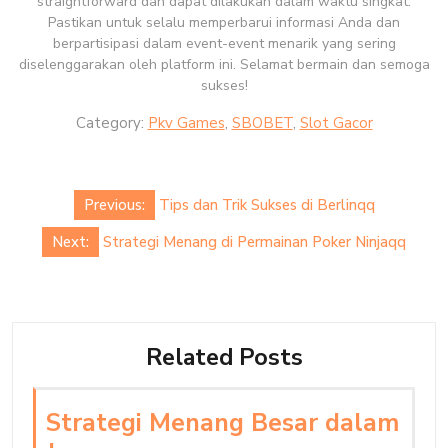
straightforward dan dapat dilakukan dalam waktu singkat.
Pastikan untuk selalu memperbarui informasi Anda dan
berpartisipasi dalam event-event menarik yang sering
diselenggarakan oleh platform ini. Selamat bermain dan semoga
sukses!
Category:
Pkv Games
,
SBOBET
,
Slot Gacor
Post
Previous:
Tips dan Trik Sukses di Berlinqq
navigation
Next:
Strategi Menang di Permainan Poker Ninjaqq
Related Posts
Strategi Menang Besar dalam