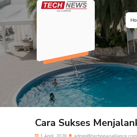
Skip
to
content
Ho
Cara Sukses Menjalan
1 April, 2026
admin@technewsalliance.com