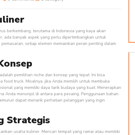
liner
rus berkembang, terutama di Indonesia yang kaya akan
r, ada banyak aspek yang perlu dipertimbangkan untuk
a pemasaran, setiap elemen memainkan peran penting dalam
 Konsep
dalah pemilihan niche dan konsep yang tepat. Ini bisa
gga food truck. Misalnya, jika Anda memilih untuk membuka
sional yang memiliki daya tarik budaya yang kuat. Menerapkan
ha Anda menonjol di antara para pesaing. Penggunaan bahan
-temurun dapat menarik perhatian pelanggan yang ingin
g Strategis
lankan usaha kuliner. Mencari tempat yang ramai atau memiliki