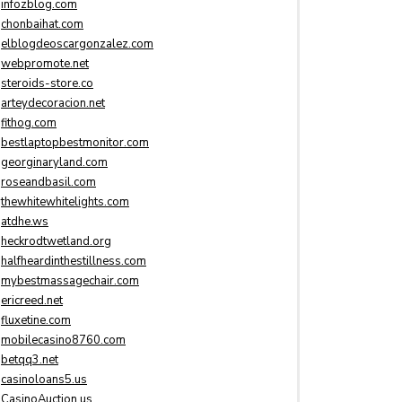
infozblog.com
chonbaihat.com
elblogdeoscargonzalez.com
webpromote.net
steroids-store.co
arteydecoracion.net
fithog.com
bestlaptopbestmonitor.com
georginaryland.com
roseandbasil.com
thewhitewhitelights.com
atdhe.ws
heckrodtwetland.org
halfheardinthestillness.com
mybestmassagechair.com
ericreed.net
fluxetine.com
mobilecasino8760.com
betqq3.net
casinoloans5.us
CasinoAuction.us