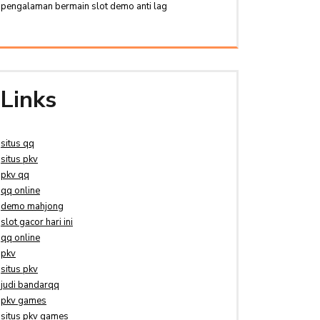
pengalaman bermain slot demo anti lag
Links
situs qq
situs pkv
pkv qq
qq online
demo mahjong
slot gacor hari ini
qq online
pkv
situs pkv
judi bandarqq
pkv games
situs pkv games