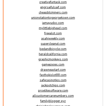
creativefuntask.com
engrsaifulsaif.com
cheapbtcminers.com
unionstationtogeorgetown.com
iamayudoc.com
mylittlebighead.com
freealot.com
asahiweekly.com
supercleanut.com
bedandbicycle.com
heraldcalifornia.com
graphicmonkeys.com
gamepixies.com
drawneastart.com
fasthokislot88.com
safecasinotips.com
jackpotchips.com
proelitesoftware.com
allcustomercarenumbers.com
familyblogger.xyz