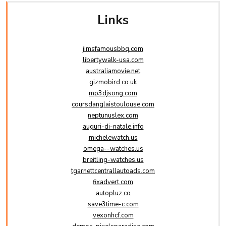
Links
jimsfamousbbq.com
libertywalk-usa.com
australiamovie.net
gizmobird.co.uk
mp3djsong.com
coursdanglaistoulouse.com
neptunuslex.com
auguri-di-natale.info
michelewatch.us
omega--watches.us
breitling-watches.us
tgarnettcentrallautoads.com
fixadvert.com
autopluz.co
save3time-c.com
vexonhcf.com