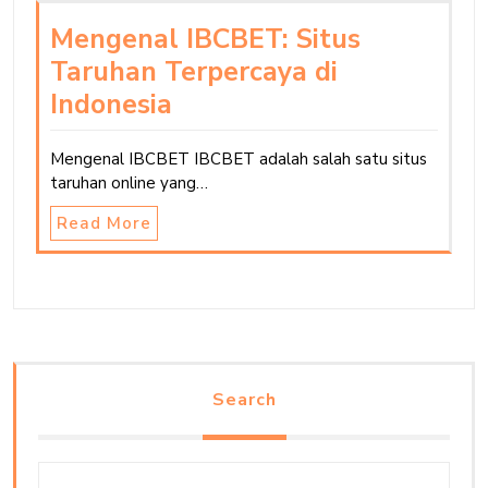
Mengenal IBCBET: Situs
Taruhan Terpercaya di
Indonesia
Mengenal IBCBET IBCBET adalah salah satu situs
taruhan online yang…
Read More
Search