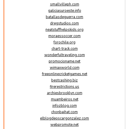
smallvilleph.com
galiciasuroeste.info
batallasdeguerra.com
dregstudios.com
neatstuffhelpskids.org
moraessoccer.com
forochile.org
chart-track.com
wonderfultraveling.com
promocioname.net
wimaxworld.com
freeonlinecricketgames.net
bestcashing.biz
firerestrictions.us
archiesbrooklyn.com
muambeiros.net
infozblog.com
chonbaihat.com
elblogdeoscargonzalez.com
webpromote.net