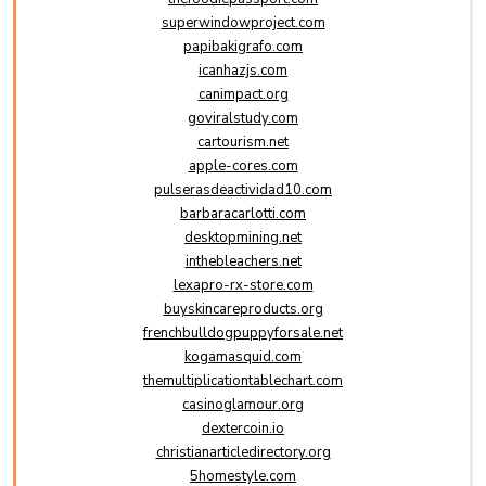
superwindowproject.com
papibakigrafo.com
icanhazjs.com
canimpact.org
goviralstudy.com
cartourism.net
apple-cores.com
pulserasdeactividad10.com
barbaracarlotti.com
desktopmining.net
inthebleachers.net
lexapro-rx-store.com
buyskincareproducts.org
frenchbulldogpuppyforsale.net
kogamasquid.com
themultiplicationtablechart.com
casinoglamour.org
dextercoin.io
christianarticledirectory.org
5homestyle.com