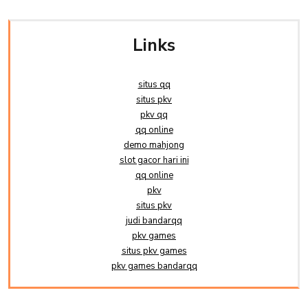
Links
situs qq
situs pkv
pkv qq
qq online
demo mahjong
slot gacor hari ini
qq online
pkv
situs pkv
judi bandarqq
pkv games
situs pkv games
pkv games bandarqq