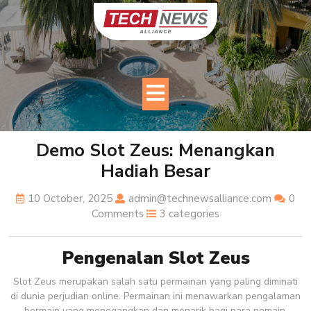
Skip
to
content
Open
Button
Demo Slot Zeus: Menangkan
Hadiah Besar
10 October, 2025
admin@technewsalliance.com
0
Comments
3 categories
Pengenalan Slot Zeus
Slot Zeus merupakan salah satu permainan yang paling diminati
di dunia perjudian online. Permainan ini menawarkan pengalaman
bermain yang menegangkan dan menarik bagi para pemain,