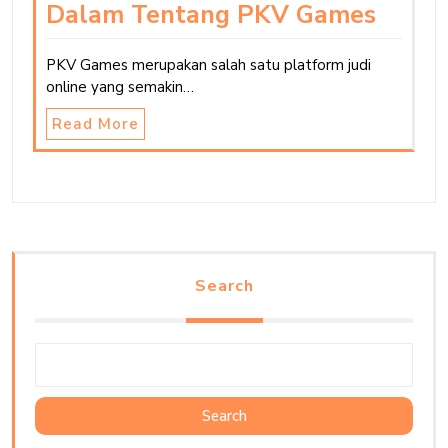
Dalam Tentang PKV Games
PKV Games merupakan salah satu platform judi
online yang semakin…
Read More
Search
Search