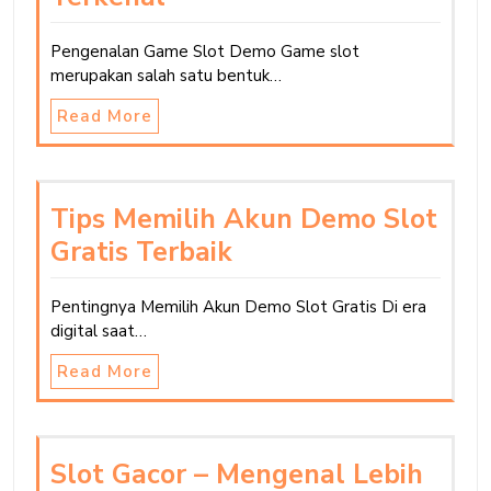
Pengenalan Game Slot Demo Game slot
merupakan salah satu bentuk…
Read More
Tips Memilih Akun Demo Slot
Gratis Terbaik
Pentingnya Memilih Akun Demo Slot Gratis Di era
digital saat…
Read More
Slot Gacor – Mengenal Lebih