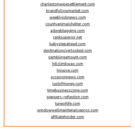
charlestonwipesettlement.com
brandfollowmarket.com
weeklyjobnews.com
countyanimalshelter.com
adwebtagging.com
ranksuperior.net
babystepahead.com
destinationoverlooked.com
gamblingamount.com
hillclimbwax.com
hnopse.com
occasionnews.com
lustofmoney.com
timebusinesszone.com
peppers-reflection.com
tuneoflife.com
windowwellmaintenancepros.com
affiliateholder.com