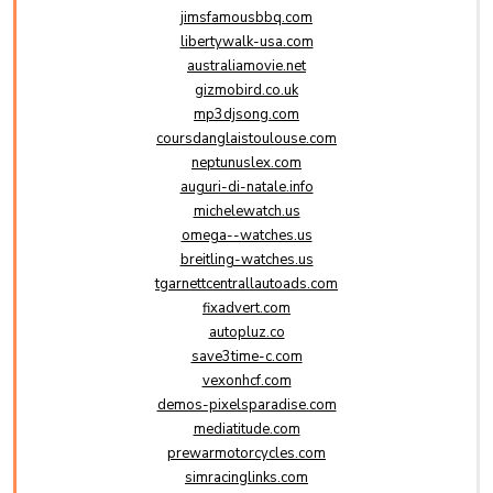
jimsfamousbbq.com
libertywalk-usa.com
australiamovie.net
gizmobird.co.uk
mp3djsong.com
coursdanglaistoulouse.com
neptunuslex.com
auguri-di-natale.info
michelewatch.us
omega--watches.us
breitling-watches.us
tgarnettcentrallautoads.com
fixadvert.com
autopluz.co
save3time-c.com
vexonhcf.com
demos-pixelsparadise.com
mediatitude.com
prewarmotorcycles.com
simracinglinks.com