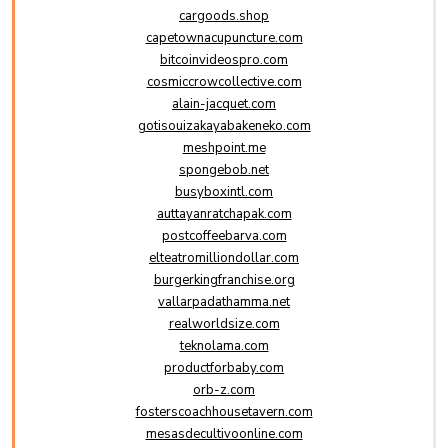
cargoods.shop
capetownacupuncture.com
bitcoinvideospro.com
cosmiccrowcollective.com
alain-jacquet.com
gotisouizakayabakeneko.com
meshpoint.me
spongebob.net
busyboxintl.com
auttayanratchapak.com
postcoffeebarva.com
elteatromilliondollar.com
burgerkingfranchise.org
vallarpadathamma.net
realworldsize.com
teknolama.com
productforbaby.com
orb-z.com
fosterscoachhousetavern.com
mesasdecultivoonline.com