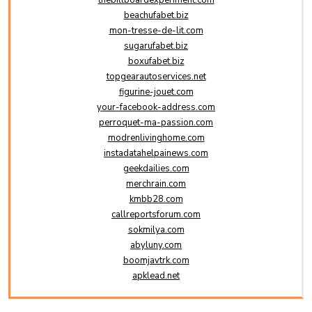
thebillboardexperiment.com
beachufabet.biz
mon-tresse-de-lit.com
sugarufabet.biz
boxufabet.biz
topgearautoservices.net
figurine-jouet.com
your-facebook-address.com
perroquet-ma-passion.com
modrenlivinghome.com
instadatahelpainews.com
geekdailies.com
merchrain.com
kmbb28.com
callreportsforum.com
sokmilya.com
abyluny.com
boomjavtrk.com
apklead.net