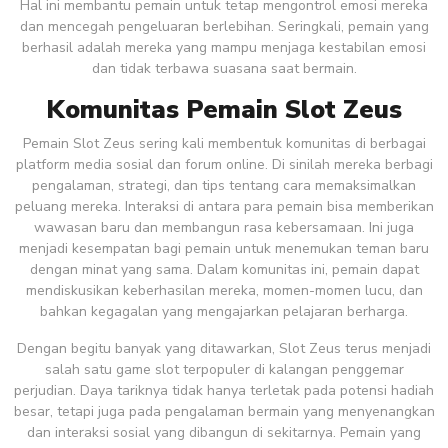
Hal ini membantu pemain untuk tetap mengontrol emosi mereka
dan mencegah pengeluaran berlebihan. Seringkali, pemain yang
berhasil adalah mereka yang mampu menjaga kestabilan emosi
dan tidak terbawa suasana saat bermain.
Komunitas Pemain Slot Zeus
Pemain Slot Zeus sering kali membentuk komunitas di berbagai
platform media sosial dan forum online. Di sinilah mereka berbagi
pengalaman, strategi, dan tips tentang cara memaksimalkan
peluang mereka. Interaksi di antara para pemain bisa memberikan
wawasan baru dan membangun rasa kebersamaan. Ini juga
menjadi kesempatan bagi pemain untuk menemukan teman baru
dengan minat yang sama. Dalam komunitas ini, pemain dapat
mendiskusikan keberhasilan mereka, momen-momen lucu, dan
bahkan kegagalan yang mengajarkan pelajaran berharga.
Dengan begitu banyak yang ditawarkan, Slot Zeus terus menjadi
salah satu game slot terpopuler di kalangan penggemar
perjudian. Daya tariknya tidak hanya terletak pada potensi hadiah
besar, tetapi juga pada pengalaman bermain yang menyenangkan
dan interaksi sosial yang dibangun di sekitarnya. Pemain yang