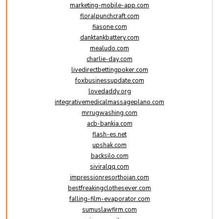
marketing-mobile-app.com
floralpunchcraft.com
fiasone.com
danktankbattery.com
mealudo.com
charlie-day.com
livedirectbettingpoker.com
foxbusinessupdate.com
lovedaddy.org
integrativemedicalmassageplano.com
mrrugwashing.com
acb-bankia.com
flash-es.net
upshak.com
backsilo.com
siviralqq.com
impressionresorthoian.com
bestfreakingclothesever.com
falling-film-evaporator.com
sumuslawfirm.com