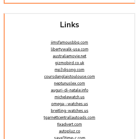
Links
jimsfamousbbq.com
libertywalk-usa.com
australiamovie.net
gizmobird.co.uk
mp3djsong.com
coursdanglaistoulouse.com
neptunuslex.com
auguri-di-natale.info
michelewatch.us
omega--watches.us
breitling-watches.us
tgarnettcentrallautoads.com
fixadvert.com
autopluz.co
save3time-c.com