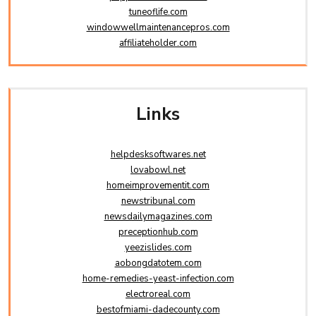
tuneoflife.com
windowwellmaintenancepros.com
affiliateholder.com
Links
helpdesksoftwares.net
lovabowl.net
homeimprovementit.com
newstribunal.com
newsdailymagazines.com
preceptionhub.com
yeezislides.com
aobongdatotem.com
home-remedies-yeast-infection.com
electroreal.com
bestofmiami-dadecounty.com