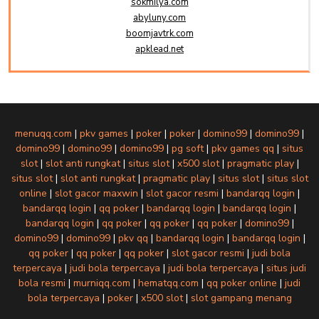
sokmilya.com
abyluny.com
boomjavtrk.com
apklead.net
menuqq.com
|
pkv games
|
poker
|
poker
|
domino99
|
domino99
|
domino99
|
domino99
|
domino99
|
pg soft
|
pkv games qq
|
situs
slot
|
slot anti rungkat
|
situs slot
|
x500 slot
|
pragmatic play
|
situs slot
|
slot anti rungkat
|
pragmatic play
|
situs slot
|
situs slot
online
|
slot gacor maxwin
|
slot gacor resmi
|
bandarqq login
|
bandarqq login
|
qq poker
|
bandarqq login
|
bandarqq login
|
bandarqq login
|
qq poker
|
qq poker
|
qq poker
|
domino99
|
domino99
|
domino99
|
pkv qq
|
bandarqq login
|
bandarqq login
|
qq poker
|
qq poker
|
qq poker
|
slot gacor resmi
|
judi bola
terpercaya
|
judi bola terpercaya
|
judi bola terpercaya
|
situs judi
bola resmi
|
murniqq.com
|
hematqq.com
|
qq poker online
|
judi
bola terpercaya
|
poker
|
x500 slot
|
slot gampang menang