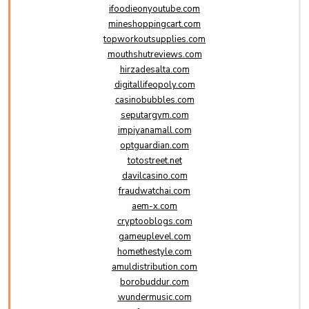
ifoodieonyoutube.com
mineshoppingcart.com
topworkoutsupplies.com
mouthshutreviews.com
hirzadesalta.com
digitallifeopoly.com
casinobubbles.com
seputargym.com
impiyanamall.com
optguardian.com
totostreet.net
davilcasino.com
fraudwatchai.com
aem-x.com
cryptooblogs.com
gameuplevel.com
homethestyle.com
amuldistribution.com
borobuddur.com
wundermusic.com