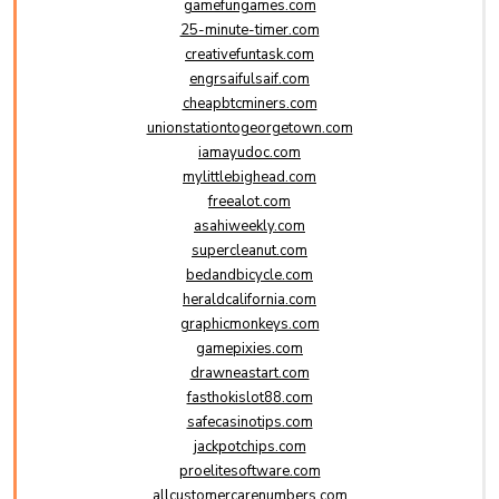
gamefungames.com
25-minute-timer.com
creativefuntask.com
engrsaifulsaif.com
cheapbtcminers.com
unionstationtogeorgetown.com
iamayudoc.com
mylittlebighead.com
freealot.com
asahiweekly.com
supercleanut.com
bedandbicycle.com
heraldcalifornia.com
graphicmonkeys.com
gamepixies.com
drawneastart.com
fasthokislot88.com
safecasinotips.com
jackpotchips.com
proelitesoftware.com
allcustomercarenumbers.com