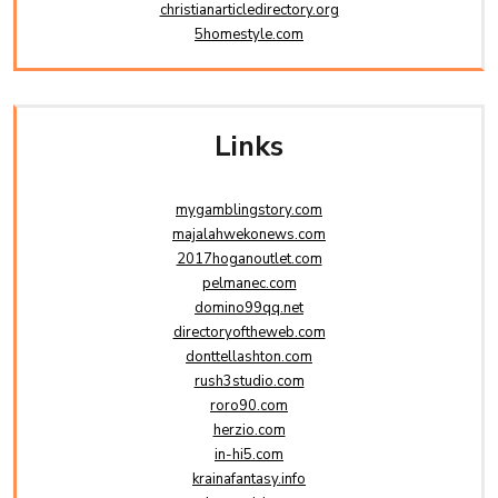
christianarticledirectory.org
5homestyle.com
Links
mygamblingstory.com
majalahwekonews.com
2017hoganoutlet.com
pelmanec.com
domino99qq.net
directoryoftheweb.com
donttellashton.com
rush3studio.com
roro90.com
herzio.com
in-hi5.com
krainafantasy.info