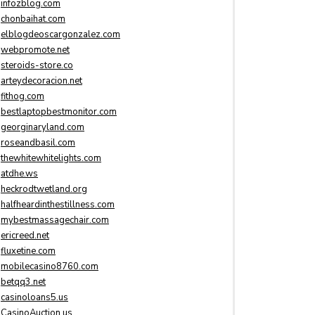
infozblog.com
chonbaihat.com
elblogdeoscargonzalez.com
webpromote.net
steroids-store.co
arteydecoracion.net
fithog.com
bestlaptopbestmonitor.com
georginaryland.com
roseandbasil.com
thewhitewhitelights.com
atdhe.ws
heckrodtwetland.org
halfheardinthestillness.com
mybestmassagechair.com
ericreed.net
fluxetine.com
mobilecasino8760.com
betqq3.net
casinoloans5.us
CasinoAuction.us