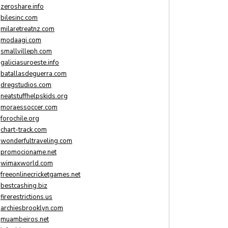
zeroshare.info
bilesinc.com
milaretreatnz.com
modaagi.com
smallvilleph.com
galiciasuroeste.info
batallasdeguerra.com
dregstudios.com
neatstuffhelpskids.org
moraessoccer.com
forochile.org
chart-track.com
wonderfultraveling.com
promocioname.net
wimaxworld.com
freeonlinecricketgames.net
bestcashing.biz
firerestrictions.us
archiesbrooklyn.com
muambeiros.net