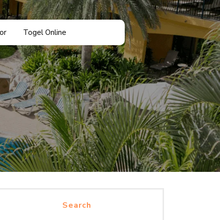
or
Togel Online
Search