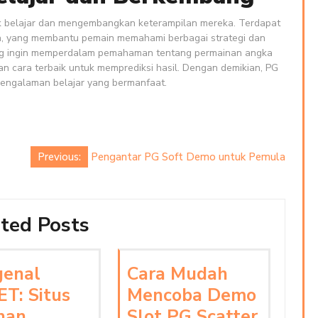
 belajar dan mengembangkan keterampilan mereka. Terdapat
n, yang membantu pemain memahami berbagai strategi dan
yang ingin memperdalam pemahaman tentang permainan angka
n cara terbaik untuk memprediksi hasil. Dengan demikian, PG
pengalaman belajar yang bermanfaat.
Previous:
Pengantar PG Soft Demo untuk Pemula
ted Posts
enal
Cara Mudah
ET: Situs
Mencoba Demo
han
Slot PG Scatter