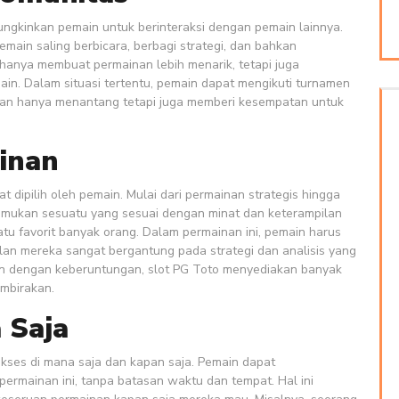
ungkinkan pemain untuk berinteraksi dengan pemain lainnya.
main saling berbicara, berbagi strategi, dan bahkan
 hanya membuat permainan lebih menarik, tetapi juga
in. Dalam situasi tertentu, pemain dapat mengikuti turnamen
kan hanya menantang tetapi juga memberi kesempatan untuk
inan
t dipilih oleh pemain. Mulai dari permainan strategis hingga
emukan sesuatu yang sesuai dengan minat dan keterampilan
tu favorit banyak orang. Dalam permainan ini, pemain harus
lan mereka sangat bergantung pada strategi dan analisis yang
ain dengan keberuntungan, slot PG Toto menyediakan banyak
mbirakan.
 Saja
kses di mana saja dan kapan saja. Pemain dapat
rmainan ini, tanpa batasan waktu dan tempat. Hal ini