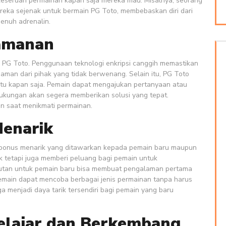
seruan permainan kapan saja mereka mau. Misalnya, seorang
ereka sejenak untuk bermain PG Toto, membebaskan diri dari
enuh adrenalin.
amanan
 PG Toto. Penggunaan teknologi enkripsi canggih memastikan
aman dari pihak yang tidak berwenang. Selain itu, PG Toto
u kapan saja. Pemain dapat mengajukan pertanyaan atau
ukungan akan segera memberikan solusi yang tepat.
n saat menikmati permainan.
enarik
n bonus menarik yang ditawarkan kepada pemain baru maupun
k tetapi juga memberi peluang bagi pemain untuk
utan untuk pemain baru bisa membuat pengalaman pertama
emain dapat mencoba berbagai jenis permainan tanpa harus
a menjadi daya tarik tersendiri bagi pemain yang baru
elajar dan Berkembang