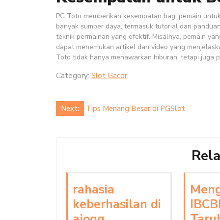
PG Toto memberikan kesempatan bagi pemain untuk
banyak sumber daya, termasuk tutorial dan pandua
teknik permainan yang efektif. Misalnya, pemain 
dapat menemukan artikel dan video yang menjelaska
Toto tidak hanya menawarkan hiburan, tetapi juga 
Category:
Slot Gacor
Post
Next:
Tips Menang Besar di PGSlot
navigation
Rela
rahasia
Meng
keberhasilan di
IBCB
ajoqq
Taru