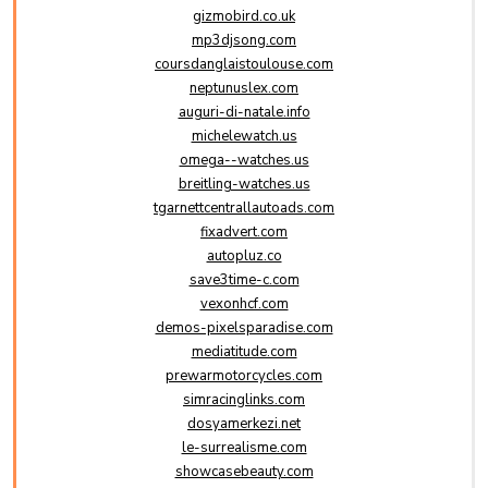
gizmobird.co.uk
mp3djsong.com
coursdanglaistoulouse.com
neptunuslex.com
auguri-di-natale.info
michelewatch.us
omega--watches.us
breitling-watches.us
tgarnettcentrallautoads.com
fixadvert.com
autopluz.co
save3time-c.com
vexonhcf.com
demos-pixelsparadise.com
mediatitude.com
prewarmotorcycles.com
simracinglinks.com
dosyamerkezi.net
le-surrealisme.com
showcasebeauty.com