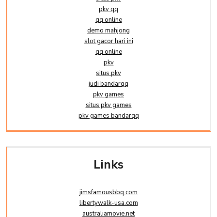
pkv qq
qq online
demo mahjong
slot gacor hari ini
qq online
pkv
situs pkv
judi bandarqq
pkv games
situs pkv games
pkv games bandarqq
Links
jimsfamousbbq.com
libertywalk-usa.com
australiamovie.net