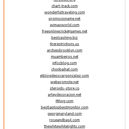
chart-track.com
wonderfultraveling.com
promocioname.net
wimaxworld.com
freeonlinecricketgames.net
bestcashing.biz
firerestrictions.us
archiesbrooklyn.com
muambeiros.net
infozblog.com
chonbaihat.com
elblogdeoscargonzalez.com
webpromote.net
steroids-store.co
arteydecoracion.net
fithog.com
bestlaptopbestmonitor.com
georginaryland.com
roseandbasil.com
thewhitewhitelights.com