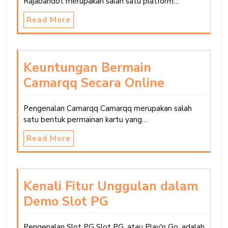
Rajabandot merupakan salah satu platform…
Read More
Keuntungan Bermain
Camarqq Secara Online
Pengenalan Camarqq Camarqq merupakan salah
satu bentuk permainan kartu yang…
Read More
Kenali Fitur Unggulan dalam
Demo Slot PG
Pengenalan Slot PG Slot PG, atau Play'n Go, adalah