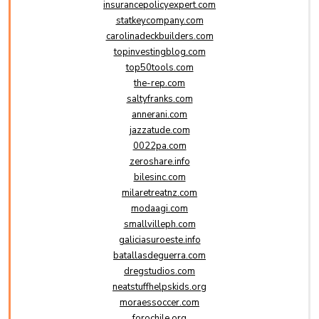
insurancepolicyexpert.com
statkeycompany.com
carolinadeckbuilders.com
topinvestingblog.com
top50tools.com
the-rep.com
saltyfranks.com
annerani.com
jazzatude.com
0022pa.com
zeroshare.info
bilesinc.com
milaretreatnz.com
modaagi.com
smallvilleph.com
galiciasuroeste.info
batallasdeguerra.com
dregstudios.com
neatstuffhelpskids.org
moraessoccer.com
forochile.org