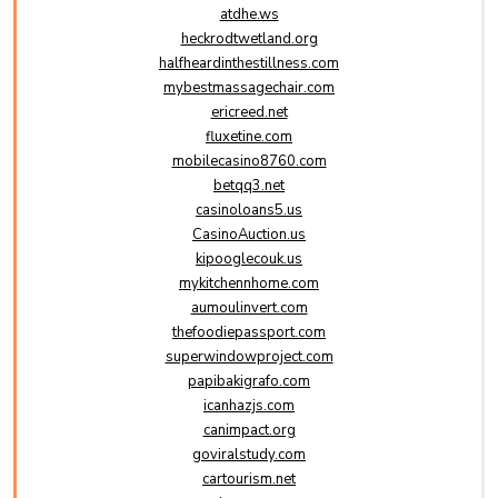
atdhe.ws
heckrodtwetland.org
halfheardinthestillness.com
mybestmassagechair.com
ericreed.net
fluxetine.com
mobilecasino8760.com
betqq3.net
casinoloans5.us
CasinoAuction.us
kipooglecouk.us
mykitchennhome.com
aumoulinvert.com
thefoodiepassport.com
superwindowproject.com
papibakigrafo.com
icanhazjs.com
canimpact.org
goviralstudy.com
cartourism.net