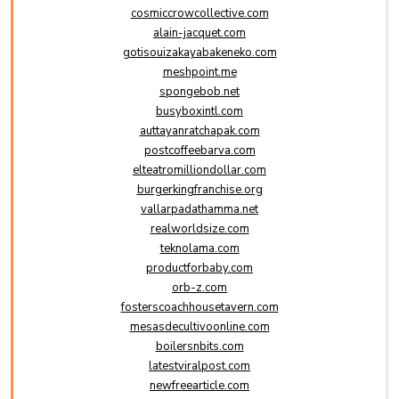
cosmiccrowcollective.com
alain-jacquet.com
gotisouizakayabakeneko.com
meshpoint.me
spongebob.net
busyboxintl.com
auttayanratchapak.com
postcoffeebarva.com
elteatromilliondollar.com
burgerkingfranchise.org
vallarpadathamma.net
realworldsize.com
teknolama.com
productforbaby.com
orb-z.com
fosterscoachhousetavern.com
mesasdecultivoonline.com
boilersnbits.com
latestviralpost.com
newfreearticle.com