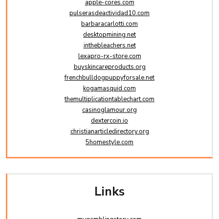
apple-cores.com
pulserasdeactividad10.com
barbaracarlotti.com
desktopmining.net
inthebleachers.net
lexapro-rx-store.com
buyskincareproducts.org
frenchbulldogpuppyforsale.net
kogamasquid.com
themultiplicationtablechart.com
casinoglamour.org
dextercoin.io
christianarticledirectory.org
5homestyle.com
Links