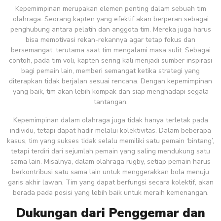
Kepemimpinan merupakan elemen penting dalam sebuah tim
olahraga. Seorang kapten yang efektif akan berperan sebagai
penghubung antara pelatih dan anggota tim. Mereka juga harus
bisa memotivasi rekan-rekannya agar tetap fokus dan
bersemangat, terutama saat tim mengalami masa sulit. Sebagai
contoh, pada tim voli, kapten sering kali menjadi sumber inspirasi
bagi pemain lain, memberi semangat ketika strategi yang
diterapkan tidak berjalan sesuai rencana. Dengan kepemimpinan
yang baik, tim akan lebih kompak dan siap menghadapi segala
tantangan.
Kepemimpinan dalam olahraga juga tidak hanya terletak pada
individu, tetapi dapat hadir melalui kolektivitas. Dalam beberapa
kasus, tim yang sukses tidak selalu memiliki satu pemain ‘bintang’,
tetapi terdiri dari sejumlah pemain yang saling mendukung satu
sama lain. Misalnya, dalam olahraga rugby, setiap pemain harus
berkontribusi satu sama lain untuk menggerakkan bola menuju
garis akhir lawan. Tim yang dapat berfungsi secara kolektif, akan
berada pada posisi yang lebih baik untuk meraih kemenangan.
Dukungan dari Penggemar dan