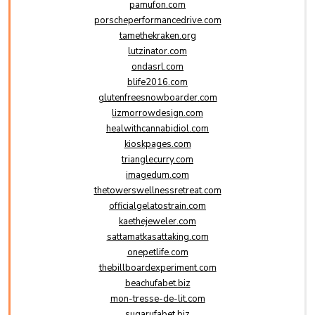
pamufon.com
porscheperformancedrive.com
tamethekraken.org
lutzinator.com
ondasrl.com
blife2016.com
glutenfreesnowboarder.com
lizmorrowdesign.com
healwithcannabidiol.com
kioskpages.com
trianglecurry.com
imagedum.com
thetowerswellnessretreat.com
officialgelatostrain.com
kaethejeweler.com
sattamatkasattaking.com
onepetlife.com
thebillboardexperiment.com
beachufabet.biz
mon-tresse-de-lit.com
sugarufabet.biz