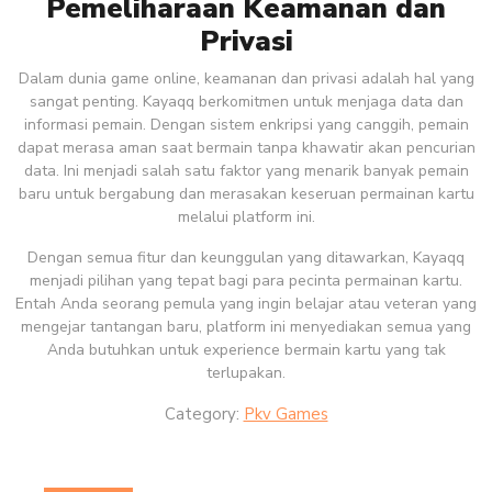
Pemeliharaan Keamanan dan
Privasi
Dalam dunia game online, keamanan dan privasi adalah hal yang
sangat penting. Kayaqq berkomitmen untuk menjaga data dan
informasi pemain. Dengan sistem enkripsi yang canggih, pemain
dapat merasa aman saat bermain tanpa khawatir akan pencurian
data. Ini menjadi salah satu faktor yang menarik banyak pemain
baru untuk bergabung dan merasakan keseruan permainan kartu
melalui platform ini.
Dengan semua fitur dan keunggulan yang ditawarkan, Kayaqq
menjadi pilihan yang tepat bagi para pecinta permainan kartu.
Entah Anda seorang pemula yang ingin belajar atau veteran yang
mengejar tantangan baru, platform ini menyediakan semua yang
Anda butuhkan untuk experience bermain kartu yang tak
terlupakan.
Category:
Pkv Games
Post