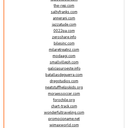
the-rep.com
saltyfranks.com
annerani.com
jazzatude.com
0022pa.com
zeroshare.info
bilesinc.com
milaretreatnz.com
modaagi.com
smallvilleph.com
galiciasuroeste.info
batallasdeguerra.com
dregstudios.com
neatstuffhelpskids.org
moraessoccer.com
forochile.org
chart-track.com
wonderfultraveling.com
promocioname.net
wimaxworld.com