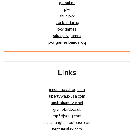
qq online
pkv
situs pkv
judi bandarqq
pkv games
situs pkv games
pkv games bandarqq
Links
jimsfamousbbq.com
libertywalk-usa.com
australiamovie.net
gizmobird.co.uk
mp3djsong.com
coursdanglaistoulouse.com
neptunuslex.com