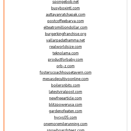
spongebob.net
busyboxintl.com
auttayanratchapak.com
postcoffeebarva.com
elteatromilliondollar.com
burgerkingfranchise.org
vallarpadathamma.net
realworldsize.com
teknolama.com
productforbaby.com
orb-z.com
fosterscoachhousetavern.com
mesasdecultivoonline.com
boilersnbits.com
latestviralpost.com
newfreearticle.com
blitzpowerusa.com
gardenofeaten.com
hycys05.com
onemoremilerunning.com
snowboardsteez.com