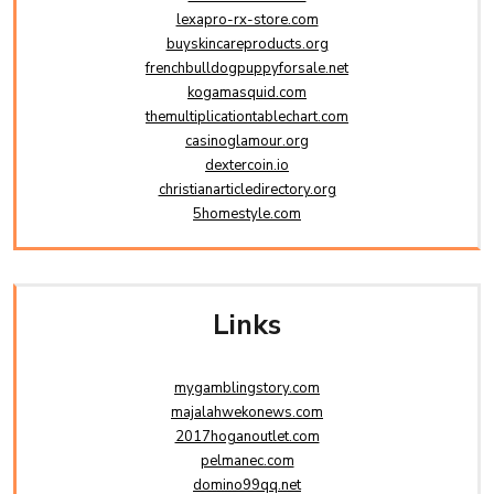
lexapro-rx-store.com
buyskincareproducts.org
frenchbulldogpuppyforsale.net
kogamasquid.com
themultiplicationtablechart.com
casinoglamour.org
dextercoin.io
christianarticledirectory.org
5homestyle.com
Links
mygamblingstory.com
majalahwekonews.com
2017hoganoutlet.com
pelmanec.com
domino99qq.net