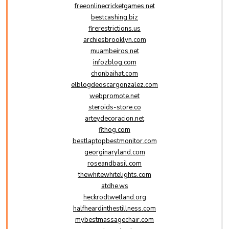
freeonlinecricketgames.net
bestcashing.biz
firerestrictions.us
archiesbrooklyn.com
muambeiros.net
infozblog.com
chonbaihat.com
elblogdeoscargonzalez.com
webpromote.net
steroids-store.co
arteydecoracion.net
fithog.com
bestlaptopbestmonitor.com
georginaryland.com
roseandbasil.com
thewhitewhitelights.com
atdhe.ws
heckrodtwetland.org
halfheardinthestillness.com
mybestmassagechair.com