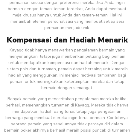
permainan sesuai dengan preferensi mereka. Jika Anda ingin
bermain dengan teman-teman terdekat, Anda dapat membuat
meja khusus hanya untuk Anda dan teman-teman. Hal ini
menambah elemen personalisasi yang membuat setiap sesi
permainan menjadi unik.
Kompensasi dan Hadiah Menarik
Kayaqq tidak hanya menawarkan pengalaman bermain yang
menyenangkan, tetapi juga memberikan peluang bagi pemain
untuk mendapatkan kompensasi dan hadiah menarik. Dengan
sistem poin dan turnamen, pemain dapat bersaing untuk meraih
hadiah yang menggiurkan. Ini menjadi motivasi tambahan bagi
pemain untuk meningkatkan keterampilan mereka dan tetap
bermain dengan semangat.
Banyak pemain yang menceritakan pengalaman mereka ketika
berhasil memenangkan turnamen di Kayaqq. Mereka tidak hanya
mendapatkan hadiah uang tunai, tetapi juga pengalaman
berharga yang membuat mereka ingin terus bermain. Contohnya,
seorang pemain yang sebelumnya tidak percaya diri dalam
bermain poker akhirnya berhasil meraih posisi puncak di turnamen