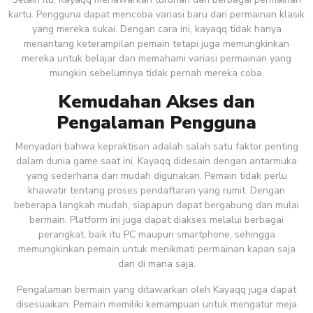
kartu. Pengguna dapat mencoba variasi baru dari permainan klasik
yang mereka sukai. Dengan cara ini, kayaqq tidak hanya
menantang keterampilan pemain tetapi juga memungkinkan
mereka untuk belajar dan memahami variasi permainan yang
mungkin sebelumnya tidak pernah mereka coba.
Kemudahan Akses dan
Pengalaman Pengguna
Menyadari bahwa kepraktisan adalah salah satu faktor penting
dalam dunia game saat ini, Kayaqq didesain dengan antarmuka
yang sederhana dan mudah digunakan. Pemain tidak perlu
khawatir tentang proses pendaftaran yang rumit. Dengan
beberapa langkah mudah, siapapun dapat bergabung dan mulai
bermain. Platform ini juga dapat diakses melalui berbagai
perangkat, baik itu PC maupun smartphone, sehingga
memungkinkan pemain untuk menikmati permainan kapan saja
dan di mana saja.
Pengalaman bermain yang ditawarkan oleh Kayaqq juga dapat
disesuaikan. Pemain memiliki kemampuan untuk mengatur meja