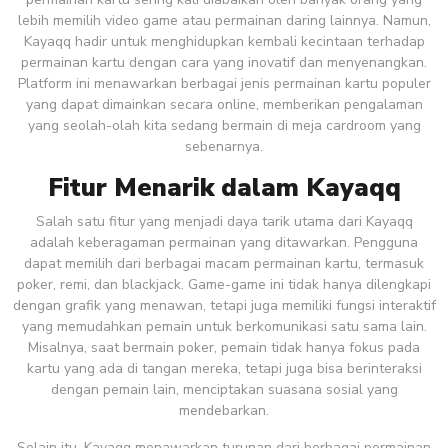
lebih memilih video game atau permainan daring lainnya. Namun,
Kayaqq hadir untuk menghidupkan kembali kecintaan terhadap
permainan kartu dengan cara yang inovatif dan menyenangkan.
Platform ini menawarkan berbagai jenis permainan kartu populer
yang dapat dimainkan secara online, memberikan pengalaman
yang seolah-olah kita sedang bermain di meja cardroom yang
sebenarnya.
Fitur Menarik dalam Kayaqq
Salah satu fitur yang menjadi daya tarik utama dari Kayaqq
adalah keberagaman permainan yang ditawarkan. Pengguna
dapat memilih dari berbagai macam permainan kartu, termasuk
poker, remi, dan blackjack. Game-game ini tidak hanya dilengkapi
dengan grafik yang menawan, tetapi juga memiliki fungsi interaktif
yang memudahkan pemain untuk berkomunikasi satu sama lain.
Misalnya, saat bermain poker, pemain tidak hanya fokus pada
kartu yang ada di tangan mereka, tetapi juga bisa berinteraksi
dengan pemain lain, menciptakan suasana sosial yang
mendebarkan.
Selain itu, Kayaqq menawarkan turunan dari berbagai permainan