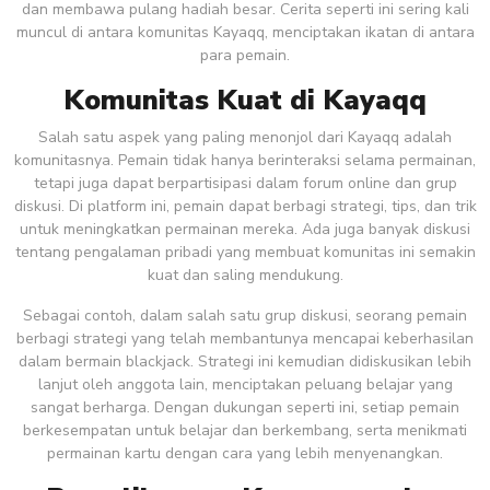
dan membawa pulang hadiah besar. Cerita seperti ini sering kali
muncul di antara komunitas Kayaqq, menciptakan ikatan di antara
para pemain.
Komunitas Kuat di Kayaqq
Salah satu aspek yang paling menonjol dari Kayaqq adalah
komunitasnya. Pemain tidak hanya berinteraksi selama permainan,
tetapi juga dapat berpartisipasi dalam forum online dan grup
diskusi. Di platform ini, pemain dapat berbagi strategi, tips, dan trik
untuk meningkatkan permainan mereka. Ada juga banyak diskusi
tentang pengalaman pribadi yang membuat komunitas ini semakin
kuat dan saling mendukung.
Sebagai contoh, dalam salah satu grup diskusi, seorang pemain
berbagi strategi yang telah membantunya mencapai keberhasilan
dalam bermain blackjack. Strategi ini kemudian didiskusikan lebih
lanjut oleh anggota lain, menciptakan peluang belajar yang
sangat berharga. Dengan dukungan seperti ini, setiap pemain
berkesempatan untuk belajar dan berkembang, serta menikmati
permainan kartu dengan cara yang lebih menyenangkan.