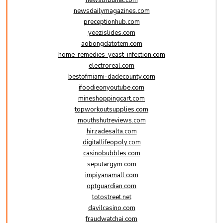
newstribunal.com
newsdailymagazines.com
preceptionhub.com
yeezislides.com
aobongdatotem.com
home-remedies-yeast-infection.com
electroreal.com
bestofmiami-dadecounty.com
ifoodieonyoutube.com
mineshoppingcart.com
topworkoutsupplies.com
mouthshutreviews.com
hirzadesalta.com
digitallifeopoly.com
casinobubbles.com
seputargym.com
impiyanamall.com
optguardian.com
totostreet.net
davilcasino.com
fraudwatchai.com