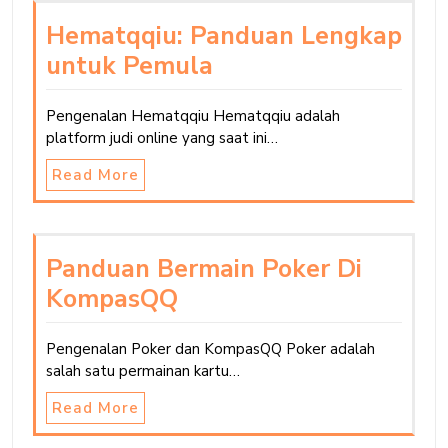
Hematqqiu: Panduan Lengkap
untuk Pemula
Pengenalan Hematqqiu Hematqqiu adalah
platform judi online yang saat ini…
Read More
Panduan Bermain Poker Di
KompasQQ
Pengenalan Poker dan KompasQQ Poker adalah
salah satu permainan kartu…
Read More