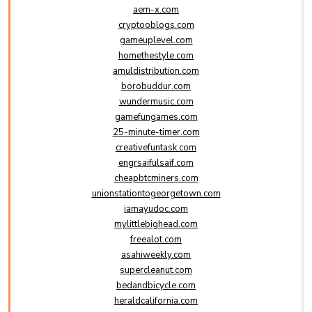
aem-x.com
cryptooblogs.com
gameuplevel.com
homethestyle.com
amuldistribution.com
borobuddur.com
wundermusic.com
gamefungames.com
25-minute-timer.com
creativefuntask.com
engrsaifulsaif.com
cheapbtcminers.com
unionstationtogeorgetown.com
iamayudoc.com
mylittlebighead.com
freealot.com
asahiweekly.com
supercleanut.com
bedandbicycle.com
heraldcalifornia.com