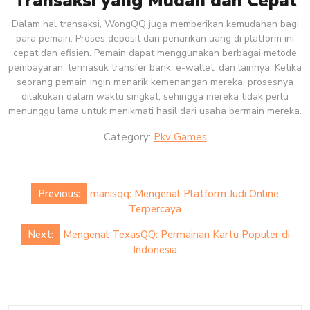
Transaksi yang Mudah dan Cepat
Dalam hal transaksi, WongQQ juga memberikan kemudahan bagi
para pemain. Proses deposit dan penarikan uang di platform ini
cepat dan efisien. Pemain dapat menggunakan berbagai metode
pembayaran, termasuk transfer bank, e-wallet, dan lainnya. Ketika
seorang pemain ingin menarik kemenangan mereka, prosesnya
dilakukan dalam waktu singkat, sehingga mereka tidak perlu
menunggu lama untuk menikmati hasil dari usaha bermain mereka.
Category:
Pkv Games
Post
Previous:
manisqq: Mengenal Platform Judi Online
navigation
Terpercaya
Next:
Mengenal TexasQQ: Permainan Kartu Populer di
Indonesia