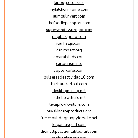
kipooglecouk.us
mykitchennhome.com
aumoulinvert.com
thefoodiepassport.com
superwindowproject.com
papibakigrafo.com
icanhazjs.com
canimpact.org
goviralstudy.com
cartourism.net
apple-cores.com
pulserasdeactividad10.com
barbaracarlotti.com
desktopmining.net
inthebleachers.net
lexapro-rx-store.com
buyskincareproducts.org
frenchbulldogpuppyforsale.net
kogamasquid.com
themultiplicationtablechart.com