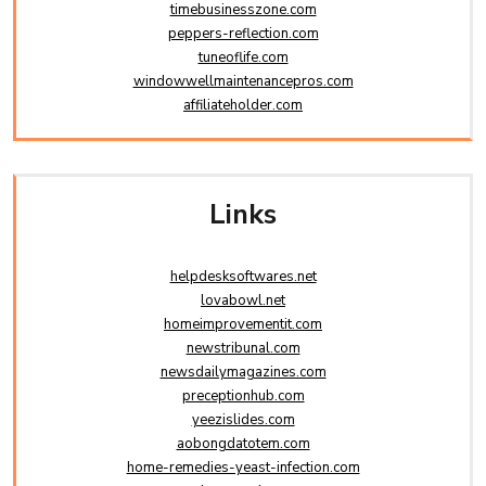
timebusinesszone.com
peppers-reflection.com
tuneoflife.com
windowwellmaintenancepros.com
affiliateholder.com
Links
helpdesksoftwares.net
lovabowl.net
homeimprovementit.com
newstribunal.com
newsdailymagazines.com
preceptionhub.com
yeezislides.com
aobongdatotem.com
home-remedies-yeast-infection.com