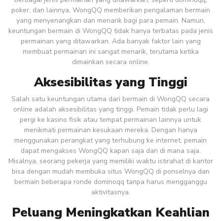
poker, dan lainnya, WongQQ memberikan pengalaman bermain
yang menyenangkan dan menarik bagi para pemain. Namun,
keuntungan bermain di WongQQ tidak hanya terbatas pada jenis
permainan yang ditawarkan. Ada banyak faktor lain yang
membuat permainan ini sangat menarik, terutama ketika
dimainkan secara online.
Aksesibilitas yang Tinggi
Salah satu keuntungan utama dari bermain di WongQQ secara
online adalah aksesibilitas yang tinggi. Pemain tidak perlu lagi
pergi ke kasino fisik atau tempat permainan lainnya untuk
menikmati permainan kesukaan mereka. Dengan hanya
menggunakan perangkat yang terhubung ke internet, pemain
dapat mengakses WongQQ kapan saja dan di mana saja.
Misalnya, seorang pekerja yang memiliki waktu istirahat di kantor
bisa dengan mudah membuka situs WongQQ di ponselnya dan
bermain beberapa ronde dominoqq tanpa harus mengganggu
aktivitasnya.
Peluang Meningkatkan Keahlian