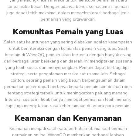
yang memungkinkan mereka untuk mencoba permainan baru
tanpa risiko besar. Dengan adanya bonus semacam ini, pemain
juga dapat lebih maksimal dalam mengeksplorasi berbagai jenis
permainan yang ditawarkan.
Komunitas Pemain yang Luas
Salah satu keuntungan yang sering diabaikan adalah kesempatan
untuk berinteraksi dengan komunitas pemain yang luas. Saat
bermain di WongQQ, pemain akan bertemu dengan banyak orang
dari berbagai latar belakang dan daerah. Ini menciptakan suasana
yang lebih sosial dan menyenangkan. Pemain dapat berbagi tips,
strategi, serta pengalaman mereka satu sama lain. Sebagai
contoh, seorang pemain yang belum berpengalaman dalam
permainan poker dapat bertanya kepada pemain lain di chat room
tentang strategi terbaik untuk meningkatkan peluang menang.
Interaksi sosial ini tidak hanya membuat permainan lebih menarik
tapi juga menciptakan rasa kebersamaan di antara para pemain.
Keamanan dan Kenyamanan
Keamanan menjadi salah satu perhatian utama saat bermain
permainan online. WongQQ memberikan berbagai lapisan