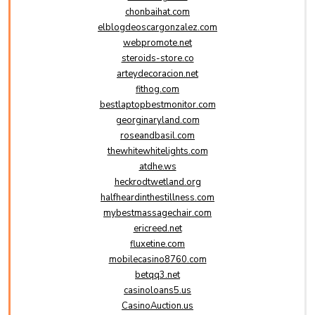
chonbaihat.com
elblogdeoscargonzalez.com
webpromote.net
steroids-store.co
arteydecoracion.net
fithog.com
bestlaptopbestmonitor.com
georginaryland.com
roseandbasil.com
thewhitewhitelights.com
atdhe.ws
heckrodtwetland.org
halfheardinthestillness.com
mybestmassagechair.com
ericreed.net
fluxetine.com
mobilecasino8760.com
betqq3.net
casinoloans5.us
CasinoAuction.us