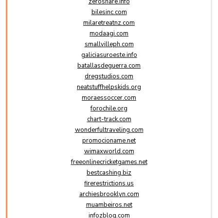
zeroshare.info
bilesinc.com
milaretreatnz.com
modaagi.com
smallvilleph.com
galiciasuroeste.info
batallasdeguerra.com
dregstudios.com
neatstuffhelpskids.org
moraessoccer.com
forochile.org
chart-track.com
wonderfultraveling.com
promocioname.net
wimaxworld.com
freeonlinecricketgames.net
bestcashing.biz
firerestrictions.us
archiesbrooklyn.com
muambeiros.net
infozblog.com