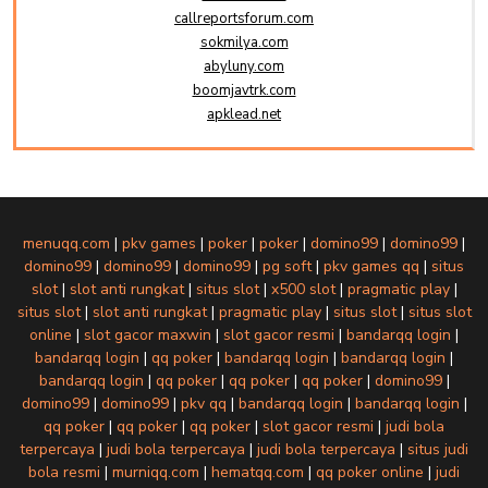
callreportsforum.com
sokmilya.com
abyluny.com
boomjavtrk.com
apklead.net
menuqq.com
|
pkv games
|
poker
|
poker
|
domino99
|
domino99
|
domino99
|
domino99
|
domino99
|
pg soft
|
pkv games qq
|
situs
slot
|
slot anti rungkat
|
situs slot
|
x500 slot
|
pragmatic play
|
situs slot
|
slot anti rungkat
|
pragmatic play
|
situs slot
|
situs slot
online
|
slot gacor maxwin
|
slot gacor resmi
|
bandarqq login
|
bandarqq login
|
qq poker
|
bandarqq login
|
bandarqq login
|
bandarqq login
|
qq poker
|
qq poker
|
qq poker
|
domino99
|
domino99
|
domino99
|
pkv qq
|
bandarqq login
|
bandarqq login
|
qq poker
|
qq poker
|
qq poker
|
slot gacor resmi
|
judi bola
terpercaya
|
judi bola terpercaya
|
judi bola terpercaya
|
situs judi
bola resmi
|
murniqq.com
|
hematqq.com
|
qq poker online
|
judi