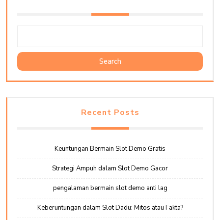
Search
Recent Posts
Keuntungan Bermain Slot Demo Gratis
Strategi Ampuh dalam Slot Demo Gacor
pengalaman bermain slot demo anti lag
Keberuntungan dalam Slot Dadu: Mitos atau Fakta?