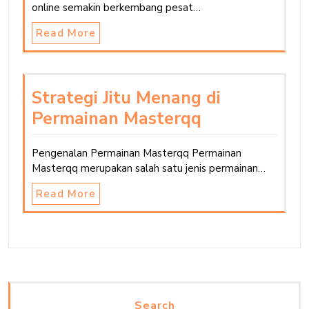
online semakin berkembang pesat…
Read More
Strategi Jitu Menang di
Permainan Masterqq
Pengenalan Permainan Masterqq Permainan
Masterqq merupakan salah satu jenis permainan…
Read More
Search