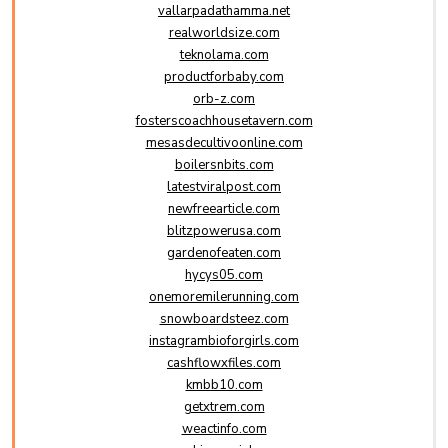
vallarpadathamma.net
realworldsize.com
teknolama.com
productforbaby.com
orb-z.com
fosterscoachhousetavern.com
mesasdecultivoonline.com
boilersnbits.com
latestviralpost.com
newfreearticle.com
blitzpowerusa.com
gardenofeaten.com
hycys05.com
onemoremilerunning.com
snowboardsteez.com
instagrambioforgirls.com
cashflowxfiles.com
kmbb10.com
getxtrem.com
weactinfo.com