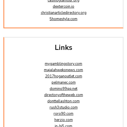
casinoglamour.org
dextercoin.io
christianarticledirectory.org
5homestyle.com
Links
mygamblingstory.com
majalahwekonews.com
2017hoganoutlet.com
pelmanec.com
domino99qq.net
directoryoftheweb.com
donttellashton.com
rush3studio.com
roro90.com
herzio.com
in-hi5.com