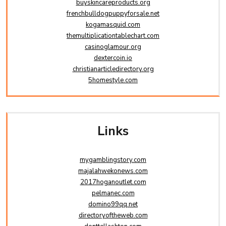
buyskincareproducts.org
frenchbulldogpuppyforsale.net
kogamasquid.com
themultiplicationtablechart.com
casinoglamour.org
dextercoin.io
christianarticledirectory.org
5homestyle.com
Links
mygamblingstory.com
majalahwekonews.com
2017hoganoutlet.com
pelmanec.com
domino99qq.net
directoryoftheweb.com