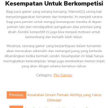
Kesempatan Untuk Berkompetisi
Bagi para gamer yang senang bersaing, WarnetQQ sering kali
menyelenggarakan turnamen dan kompetisi. Ini menjadi sarana
bagi para pemain untuk menguji kemampuan mereka di depan
pemain lain dan mendapatkan pengakuan atas prestasi yang
diraih. Kondisi kompetitif ini juga bisa menjadi motivasi untuk
berkembang dan berlatih lebih tekun.
Misalnya, seorang gamer yang berpartisipasi dalam turnamen
akan merasakan adrenalin dan semangat juang yang berbeda
dibandingkan ketika bermain sendiri. Kesempatan ini tidak hanya
meningkatkan keterampilan, tetapi juga memberikan memori indah
yang akan diingat selama bertahun-tahun.
Category:
Pkv Games
Post
Previous:
Kesalahan Umum Pemain Aktifqq yang Harus
navigation
Dihindari