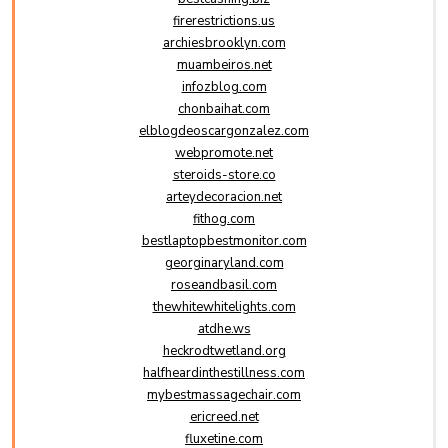
firerestrictions.us
archiesbrooklyn.com
muambeiros.net
infozblog.com
chonbaihat.com
elblogdeoscargonzalez.com
webpromote.net
steroids-store.co
arteydecoracion.net
fithog.com
bestlaptopbestmonitor.com
georginaryland.com
roseandbasil.com
thewhitewhitelights.com
atdhe.ws
heckrodtwetland.org
halfheardinthestillness.com
mybestmassagechair.com
ericreed.net
fluxetine.com