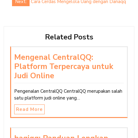
Next:
Cara Cerdas Mengelola Uang dengan Danaqq
Related Posts
Mengenal CentralQQ:
Platform Terpercaya untuk
Judi Online
Pengenalan CentralQQ CentralQQ merupakan salah
satu platform judi online yang…
Read More