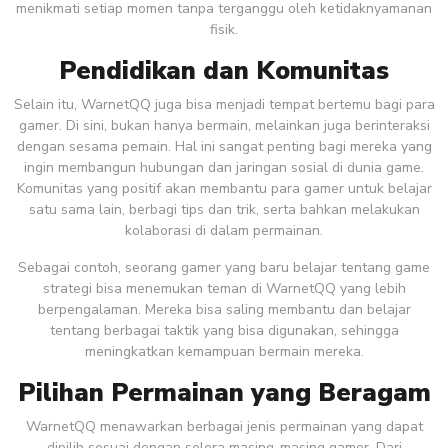
menikmati setiap momen tanpa terganggu oleh ketidaknyamanan
fisik.
Pendidikan dan Komunitas
Selain itu, WarnetQQ juga bisa menjadi tempat bertemu bagi para
gamer. Di sini, bukan hanya bermain, melainkan juga berinteraksi
dengan sesama pemain. Hal ini sangat penting bagi mereka yang
ingin membangun hubungan dan jaringan sosial di dunia game.
Komunitas yang positif akan membantu para gamer untuk belajar
satu sama lain, berbagi tips dan trik, serta bahkan melakukan
kolaborasi di dalam permainan.
Sebagai contoh, seorang gamer yang baru belajar tentang game
strategi bisa menemukan teman di WarnetQQ yang lebih
berpengalaman. Mereka bisa saling membantu dan belajar
tentang berbagai taktik yang bisa digunakan, sehingga
meningkatkan kemampuan bermain mereka.
Pilihan Permainan yang Beragam
WarnetQQ menawarkan berbagai jenis permainan yang dapat
dipilih sesuai dengan selera masing-masing gamer. Dari