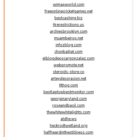
wimaxworld.com
freeonlinecricketgames.net
bestcashing.biz
firerestrictions.us
archiesbrooklyn.com
muambeiros.net
infozblog.com
chonbaihat.com
elblogdeoscargonzalez.com
webpromote.net
steroids-store.co
arteydecoracion.net
fithog.com
bestlaptopbestmonitor.com
georginaryland.com
roseandbasil.com
thewhitewhitelights.com
atdhe.ws
heckrodtwetland.org
halfheardinthestillness.com