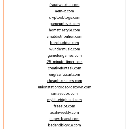
fraudwatchai.com
aem-x.com
cryptooblogs.com
gameuplevel.com
homethestyle.com
amuldistribution.com
borobuddur.com
wundermusic.com
gamefungames.com
25-minute-timer.com
creativefuntask.com
engrsaifulsaif.com
cheapbtcminers.com
unionstationtogeorgetown.com
iamayudoc.com
mylittlebighead.com
freealot.com
asahiweekly.com
supercleanut.com
bedandbicycle.com