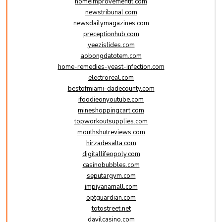
homeimprovementit.com
newstribunal.com
newsdailymagazines.com
preceptionhub.com
yeezislides.com
aobongdatotem.com
home-remedies-yeast-infection.com
electroreal.com
bestofmiami-dadecounty.com
ifoodieonyoutube.com
mineshoppingcart.com
topworkoutsupplies.com
mouthshutreviews.com
hirzadesalta.com
digitallifeopoly.com
casinobubbles.com
seputargym.com
impiyanamall.com
optguardian.com
totostreet.net
davilcasino.com