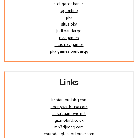
slot gacor hari ini
qq online
pkv
situs pkv
judi bandarqq
pkv games
situs pkv games
pkv games bandarqq
Links
jimsfamousbbq.com
libertywalk-usa.com
australiamovie.net
gizmobird.co.uk
mp3djsong.com
coursdanglaistoulouse.com