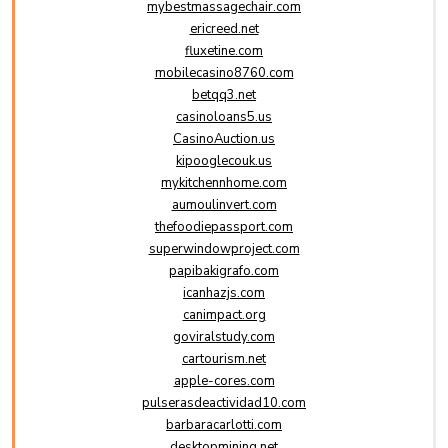
mybestmassagechair.com
ericreed.net
fluxetine.com
mobilecasino8760.com
betqq3.net
casinoloans5.us
CasinoAuction.us
kipooglecouk.us
mykitchennhome.com
aumoulinvert.com
thefoodiepassport.com
superwindowproject.com
papibakigrafo.com
icanhazjs.com
canimpact.org
goviralstudy.com
cartourism.net
apple-cores.com
pulserasdeactividad10.com
barbaracarlotti.com
desktopmining.net