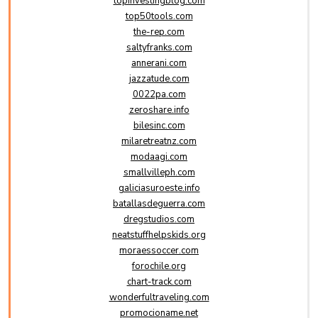
topinvestingblog.com
top50tools.com
the-rep.com
saltyfranks.com
annerani.com
jazzatude.com
0022pa.com
zeroshare.info
bilesinc.com
milaretreatnz.com
modaagi.com
smallvilleph.com
galiciasuroeste.info
batallasdeguerra.com
dregstudios.com
neatstuffhelpskids.org
moraessoccer.com
forochile.org
chart-track.com
wonderfultraveling.com
promocioname.net