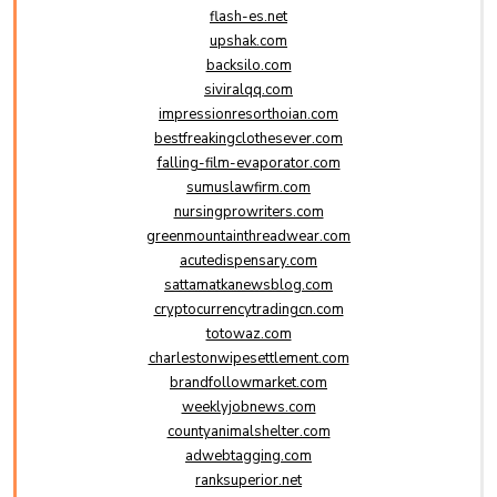
flash-es.net
upshak.com
backsilo.com
siviralqq.com
impressionresorthoian.com
bestfreakingclothesever.com
falling-film-evaporator.com
sumuslawfirm.com
nursingprowriters.com
greenmountainthreadwear.com
acutedispensary.com
sattamatkanewsblog.com
cryptocurrencytradingcn.com
totowaz.com
charlestonwipesettlement.com
brandfollowmarket.com
weeklyjobnews.com
countyanimalshelter.com
adwebtagging.com
ranksuperior.net