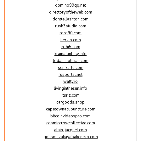
domino99qq.net
directoryoftheweb.com
donttellashton.com
rush3studio.com
roro90.com
herzio.com
in-hi5.com
krainafantasy.info
todas-noticias.com
senikartu.com
rusportal.net
watty.io
livinginthesun.info
itsriz.com
cargoods.shop
capetownacupuncture.com
bitcoinvideospro.com
cosmiccrowcollective.com
alain-jacquet.com
gotisouizakayabakeneko.com