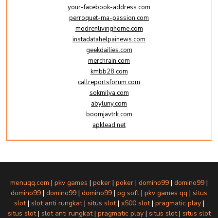
your-facebook-address.com
perroquet-ma-passion.com
modrenlivinghome.com
instadatahelpainews.com
geekdailies.com
merchrain.com
kmbb28.com
callreportsforum.com
sokmilya.com
abyluny.com
boomjavtrk.com
apklead.net
menuqq.com
|
pkv games
|
poker
|
poker
|
domino99
|
domino99
|
domino99
|
domino99
|
domino99
|
pg soft
|
pkv games qq
|
situs
slot
|
slot anti rungkat
|
situs slot
|
x500 slot
|
pragmatic play
|
situs slot
|
slot anti rungkat
|
pragmatic play
|
situs slot
|
situs slot