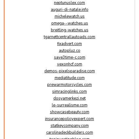
neptunuslex.com
auguri-di-natale.info
michelewatch.us
omega--watches.us
breitling-watches.us
tgarnettcentrallautoads.com
fixadvert.com
autopluz.co
save3time-c.com
vexonhcf.com
demos-pixelsparadise.com
mediatitude.com
prewarmotorcycles.com
simracinglinks.com
dosyamerkezi.net
le-surrealisme.com
showcasebeauty.com
insurancepolicyexpert.com
statkeycompany.com
carolinadeckbuilders.com