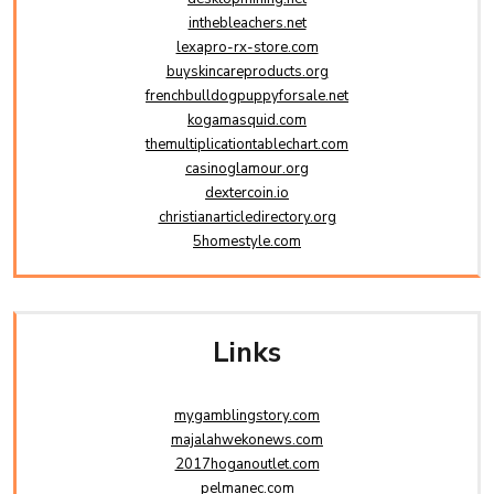
inthebleachers.net
lexapro-rx-store.com
buyskincareproducts.org
frenchbulldogpuppyforsale.net
kogamasquid.com
themultiplicationtablechart.com
casinoglamour.org
dextercoin.io
christianarticledirectory.org
5homestyle.com
Links
mygamblingstory.com
majalahwekonews.com
2017hoganoutlet.com
pelmanec.com