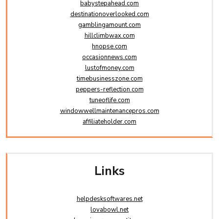
babystepahead.com
destinationoverlooked.com
gamblingamount.com
hillclimbwax.com
hnopse.com
occasionnews.com
lustofmoney.com
timebusinesszone.com
peppers-reflection.com
tuneoflife.com
windowwellmaintenancepros.com
affiliateholder.com
Links
helpdesksoftwares.net
lovabowl.net