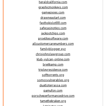
heraldcalifornia.com
graphicmonkeys.com
gamepixies.com
drawneastart.com
fasthokislot88.com
safecasinotips.com
jackpotchips.com
proelitesoftware.com
allcustomercarenumbers.com
familyblogger.xyz
chrisjohnslawgroup.com
klub-vulcan-online.com
breitkamp.com
tripleyresidence.com
softtorrents.org
somosvulnerables.org
duatloterrassa.com
pamufon.com
porscheperformancedrive.com
tamethekraken.org