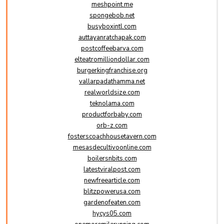
meshpoint.me
spongebob.net
busyboxintl.com
auttayanratchapak.com
postcoffeebarva.com
elteatromilliondollar.com
burgerkingfranchise.org
vallarpadathamma.net
realworldsize.com
teknolama.com
productforbaby.com
orb-z.com
fosterscoachhousetavern.com
mesasdecultivoonline.com
boilersnbits.com
latestviralpost.com
newfreearticle.com
blitzpowerusa.com
gardenofeaten.com
hycys05.com