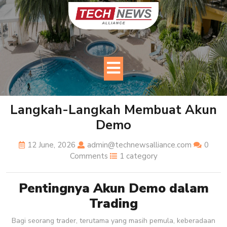
Skip
to
content
Open
Button
Langkah-Langkah Membuat Akun
Demo
12 June, 2026
admin@technewsalliance.com
0
Comments
1 category
Pentingnya Akun Demo dalam
Trading
Bagi seorang trader, terutama yang masih pemula, keberadaan