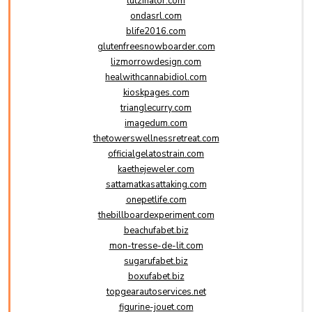
lutzinator.com
ondasrl.com
blife2016.com
glutenfreesnowboarder.com
lizmorrowdesign.com
healwithcannabidiol.com
kioskpages.com
trianglecurry.com
imagedum.com
thetowerswellnessretreat.com
officialgelatostrain.com
kaethejeweler.com
sattamatkasattaking.com
onepetlife.com
thebillboardexperiment.com
beachufabet.biz
mon-tresse-de-lit.com
sugarufabet.biz
boxufabet.biz
topgearautoservices.net
figurine-jouet.com