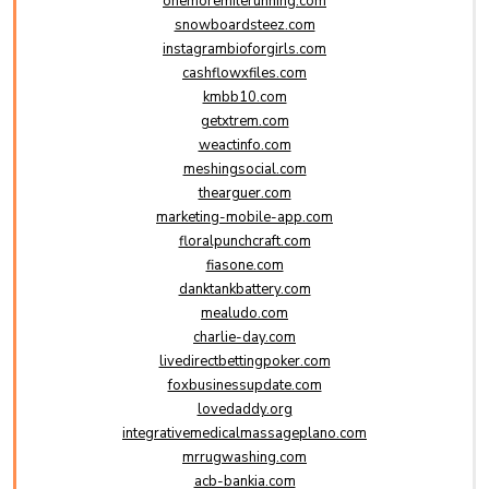
onemoremilerunning.com
snowboardsteez.com
instagrambioforgirls.com
cashflowxfiles.com
kmbb10.com
getxtrem.com
weactinfo.com
meshingsocial.com
thearguer.com
marketing-mobile-app.com
floralpunchcraft.com
fiasone.com
danktankbattery.com
mealudo.com
charlie-day.com
livedirectbettingpoker.com
foxbusinessupdate.com
lovedaddy.org
integrativemedicalmassageplano.com
mrrugwashing.com
acb-bankia.com