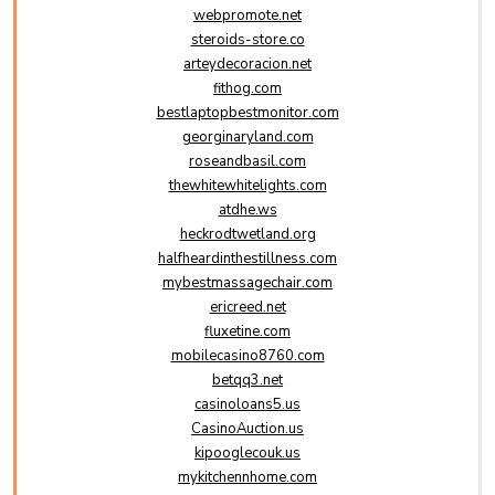
webpromote.net
steroids-store.co
arteydecoracion.net
fithog.com
bestlaptopbestmonitor.com
georginaryland.com
roseandbasil.com
thewhitewhitelights.com
atdhe.ws
heckrodtwetland.org
halfheardinthestillness.com
mybestmassagechair.com
ericreed.net
fluxetine.com
mobilecasino8760.com
betqq3.net
casinoloans5.us
CasinoAuction.us
kipooglecouk.us
mykitchennhome.com