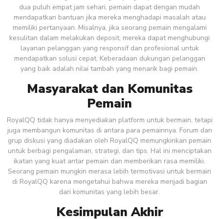
dua puluh empat jam sehari, pemain dapat dengan mudah
mendapatkan bantuan jika mereka menghadapi masalah atau
memiliki pertanyaan. Misalnya, jika seorang pemain mengalami
kesulitan dalam melakukan deposit, mereka dapat menghubungi
layanan pelanggan yang responsif dan profesional untuk
mendapatkan solusi cepat. Keberadaan dukungan pelanggan
yang baik adalah nilai tambah yang menarik bagi pemain.
Masyarakat dan Komunitas
Pemain
RoyalQQ tidak hanya menyediakan platform untuk bermain, tetapi
juga membangun komunitas di antara para pemainnya. Forum dan
grup diskusi yang diadakan oleh RoyalQQ memungkinkan pemain
untuk berbagi pengalaman, strategi, dan tips. Hal ini menciptakan
ikatan yang kuat antar pemain dan memberikan rasa memiliki.
Seorang pemain mungkin merasa lebih termotivasi untuk bermain
di RoyalQQ karena mengetahui bahwa mereka menjadi bagian
dari komunitas yang lebih besar.
Kesimpulan Akhir