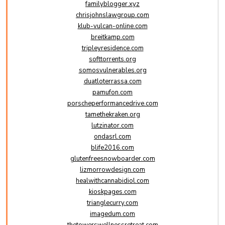
familyblogger.xyz
chrisjohnslawgroup.com
klub-vulcan-online.com
breitkamp.com
tripleyresidence.com
softtorrents.org
somosvulnerables.org
duatloterrassa.com
pamufon.com
porscheperformancedrive.com
tamethekraken.org
lutzinator.com
ondasrl.com
blife2016.com
glutenfreesnowboarder.com
lizmorrowdesign.com
healwithcannabidiol.com
kioskpages.com
trianglecurry.com
imagedum.com