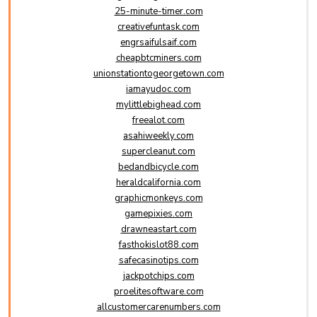
25-minute-timer.com
creativefuntask.com
engrsaifulsaif.com
cheapbtcminers.com
unionstationtogeorgetown.com
iamayudoc.com
mylittlebighead.com
freealot.com
asahiweekly.com
supercleanut.com
bedandbicycle.com
heraldcalifornia.com
graphicmonkeys.com
gamepixies.com
drawneastart.com
fasthokislot88.com
safecasinotips.com
jackpotchips.com
proelitesoftware.com
allcustomercarenumbers.com