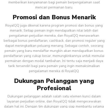
memberikan kenyamanan bagi pemain berpengalaman saat
mencari permainan baru.
Promosi dan Bonus Menarik
RoyalQQ juga dikenal karena program promosi dan bonus yang
menarik. Setiap pemain ingin mendapatkan nilai lebih dari
pengalaman perjudian mereka, dan RoyalQQ menawarkan
berbagai bonus pendaftaran, cashback, dan promosi reguler yang
dapat meningkatkan peluang menang. Sebagai contoh, seorang
pemain yang baru mendaftar mungkin akan mendapatkan bonus
pendaftaran yang cukup besar, memungkinkannya untuk memulai
permainan dengan modal tambahan. Ini tentu saja menjadi daya
tarik tersendiri bagi para pemain yang ingin memaksimalkan
pengalaman mereka di RoyalQQ.
Dukungan Pelanggan yang
Profesional
Dukungan pelanggan adalah salah satu elemen kunci dalam
layanan perjudian online, dan RoyalQQ tidak mengecewakan
dalam hal ini. Dengan tim dukungan yang siap membantu selama