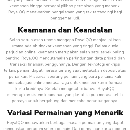
keamanan hingga berbagai pilihan permainan yang menarik,
RoyalQQ menawarkan pengalaman yang tak tertandingi bagi
penggemar judi.
Keamanan dan Keandalan
Salah satu alasan utama mengapa RoyalQQ menjadi pilihan
utama adalah tingkat keamanan yang tinggi. Dalam dunia
perjudian online, keamanan merupakan salah satu aspek paling
penting. RoyalQQ mengutamakan perlindungan data pribadi dan
transaksi finansial penggunanya. Dengan teknologi enkripsi
terkini, pemain dapat merasa tenang saat melakukan deposit atau
penarikan. Misalnya, seorang pemain yang baru pertama kali
mencoba judi online merasa ragu untuk memberikan informasi
kartu kreditnya. Setelah mengetahui bahwa RoyalQQ
menerapkan sistem keamanan yang ketat, ia pun merasa lebih
percaya untuk bergabung dan mencoba peruntungannya.
Variasi Permainan yang Menarik
RoyalQQ menawarkan berbagai macam permainan yang dapat
memuaskan beragam selera pemain. Dari permainan kartu populer