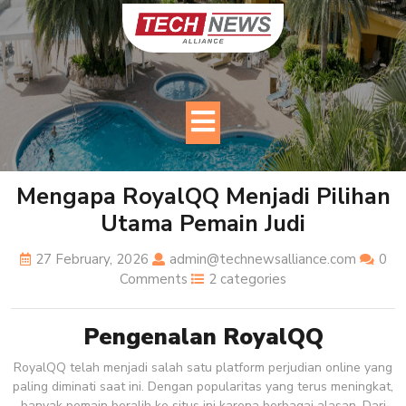
Skip
to
content
Open
Button
Mengapa RoyalQQ Menjadi Pilihan
Utama Pemain Judi
27 February, 2026
admin@technewsalliance.com
0
Comments
2 categories
Pengenalan RoyalQQ
RoyalQQ telah menjadi salah satu platform perjudian online yang
paling diminati saat ini. Dengan popularitas yang terus meningkat,
banyak pemain beralih ke situs ini karena berbagai alasan. Dari