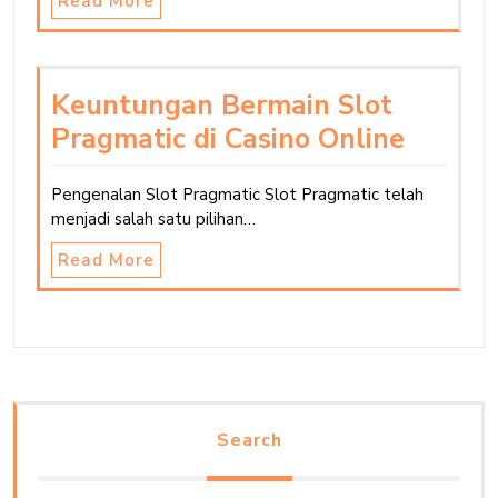
Read More
Keuntungan Bermain Slot
Pragmatic di Casino Online
Pengenalan Slot Pragmatic Slot Pragmatic telah
menjadi salah satu pilihan…
Read More
Search