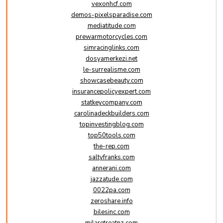
vexonhcf.com
demos-pixelsparadise.com
mediatitude.com
prewarmotorcycles.com
simracinglinks.com
dosyamerkezi.net
le-surrealisme.com
showcasebeauty.com
insurancepolicyexpert.com
statkeycompany.com
carolinadeckbuilders.com
topinvestingblog.com
top50tools.com
the-rep.com
saltyfranks.com
annerani.com
jazzatude.com
0022pa.com
zeroshare.info
bilesinc.com