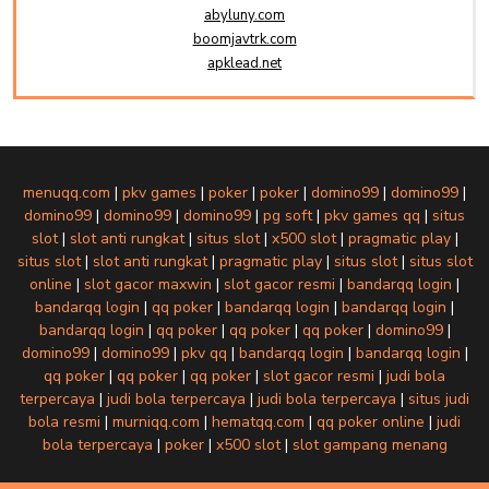
abyluny.com
boomjavtrk.com
apklead.net
menuqq.com
|
pkv games
|
poker
|
poker
|
domino99
|
domino99
|
domino99
|
domino99
|
domino99
|
pg soft
|
pkv games qq
|
situs
slot
|
slot anti rungkat
|
situs slot
|
x500 slot
|
pragmatic play
|
situs slot
|
slot anti rungkat
|
pragmatic play
|
situs slot
|
situs slot
online
|
slot gacor maxwin
|
slot gacor resmi
|
bandarqq login
|
bandarqq login
|
qq poker
|
bandarqq login
|
bandarqq login
|
bandarqq login
|
qq poker
|
qq poker
|
qq poker
|
domino99
|
domino99
|
domino99
|
pkv qq
|
bandarqq login
|
bandarqq login
|
qq poker
|
qq poker
|
qq poker
|
slot gacor resmi
|
judi bola
terpercaya
|
judi bola terpercaya
|
judi bola terpercaya
|
situs judi
bola resmi
|
murniqq.com
|
hematqq.com
|
qq poker online
|
judi
bola terpercaya
|
poker
|
x500 slot
|
slot gampang menang