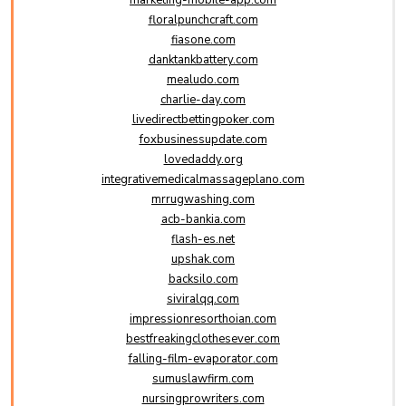
marketing-mobile-app.com
floralpunchcraft.com
fiasone.com
danktankbattery.com
mealudo.com
charlie-day.com
livedirectbettingpoker.com
foxbusinessupdate.com
lovedaddy.org
integrativemedicalmassageplano.com
mrrugwashing.com
acb-bankia.com
flash-es.net
upshak.com
backsilo.com
siviralqq.com
impressionresorthoian.com
bestfreakingclothesever.com
falling-film-evaporator.com
sumuslawfirm.com
nursingprowriters.com