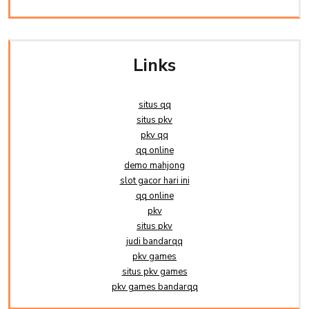
Links
situs qq
situs pkv
pkv qq
qq online
demo mahjong
slot gacor hari ini
qq online
pkv
situs pkv
judi bandarqq
pkv games
situs pkv games
pkv games bandarqq