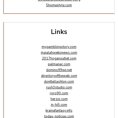
5homestyle.com
Links
mygamblingstory.com
majalahwekonews.com
2017hoganoutlet.com
pelmanec.com
domino99qq.net
directoryoftheweb.com
donttellashton.com
rush3studio.com
roro90.com
herzio.com
in-hi5.com
krainafantasy.info
todas-noticias.com