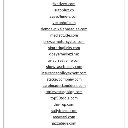
fixadvert.com
autopluz.co
save3time-c.com
vexonhcf.com
demos-pixelsparadise.com
mediatitude.com
prewarmotorcycles.com
simracinglinks.com
dosyamerkezi.net
le-surrealisme.com
showcasebeauty.com
insurancepolicyexpert.com
statkeycompany.com
carolinadeckbuilders.com
topinvestingblog.com
top50tools.com
the-rep.com
saltyfranks.com
annerani.com
jazzatude.com