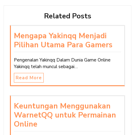
Related Posts
Mengapa Yakinqq Menjadi
Pilihan Utama Para Gamers
Pengenalan Yakinqq Dalam Dunia Game Online
Yakinqq telah muncul sebagai…
Read More
Keuntungan Menggunakan
WarnetQQ untuk Permainan
Online