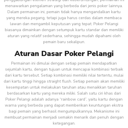
menawarkan pengalaman yang berbeda dari jenis poker lainnya.
Dalam permainan ini, pemain tidak hanya mengandalkan kartu
yang mereka pegang, tetapi juga harus cerdas dalam membaca
lawan dan mengambil keputusan yang tepat. Poker Pelangi
biasanya dimainkan dengan setumpuk kartu standar dan memiliki
aturan yang relatif sederhana, sehingga mudah dipahami oleh
pemain baru sekalipun.
Aturan Dasar Poker Pelangi
Permainan ini dimulai dengan setiap pemain mendapatkan
sejumlah kartu, dengan tujuan untuk mencapai kombinasi terbaik
dari kartu tersebut. Setiap kombinasi memiliki nilai tertentu, mulai
dari kartu tinggi hingga straight flush. Setiap pemain akan memiliki
kesempatan untuk melakukan taruhan atau menaikkan taruhan
berdasarkan kartu yang mereka miliki. Salah satu ciri khas dari
Poker Pelangi adalah adanya “rainbow card”, yaitu kartu dengan
warna yang berbeda yang dapat memberikan keuntungan ekstra
bagi pemain yang berhasil mengumpulkannya. Mekanisme ini
membuat permainan menjadi semakin menarik dan penuh dengan
ketegangan.