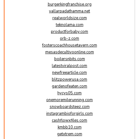
burgerkingfranchise.org
vallarpadathamma.net
realworldsize.com
teknolama.com
productforbaby.com
orb-z.com
fosterscoachhousetavern.com
mesasdecultivoonline.com
boilersnbits.com
latestviralpost.com
newfreearticle.com
blitzpowerusa.com
gardenofeaten.com
hycys05.com
onemoremilerunning.com
snowboardsteez.com
instagrambioforgirls.com
cashflowxfiles.com
kmbb10.com
getxtrem.com