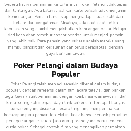
Seperti halnya permainan kartu lainnya, Poker Pelangi tidak lepas
dari tantangan. Ada kalanya bahkan kartu terbaik tidak menjamin
kemenangan. Pemain harus siap menghadapi situasi sulit dan
belajar dari pengalaman. Misalnya, ada saat-saat ketika
keputusan yang diambil mengakibatkan kehilangan besar. Belajar
dari kesalahan tersebut sangat penting untuk menjadi pemain
yang lebih baik. Para pemain yang sukses adalah mereka yang
mampu bangkit dari kekalahan dan terus beradaptasi dengan
gaya bermain lawan.
Poker Pelangi dalam Budaya
Populer
Poker Pelangi telah menjadi semakin dikenal dalam budaya
populer, dengan referensi dalam film, acara televisi, dan bahkan
lagu. Gaya visual permainan, dengan kombinasi warna-warni dari
kartu, sering kali menjadi daya tarik tersendiri. Terdapat banyak
turnamen yang disiarkan secara langsung, memperlihatkan
kecakapan para pemain top. Hal ini tidak hanya menarik perhatian
penggemar game, tetapi juga orang-orang yang baru mengenal
dunia poker. Sebagai contoh, film yang menampilkan permainan