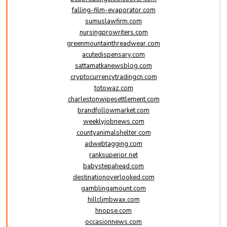
falling-film-evaporator.com
sumuslawfirm.com
nursingprowriters.com
greenmountainthreadwear.com
acutedispensary.com
sattamatkanewsblog.com
cryptocurrencytradingcn.com
totowaz.com
charlestonwipesettlement.com
brandfollowmarket.com
weeklyjobnews.com
countyanimalshelter.com
adwebtagging.com
ranksuperior.net
babystepahead.com
destinationoverlooked.com
gamblingamount.com
hillclimbwax.com
hnopse.com
occasionnews.com