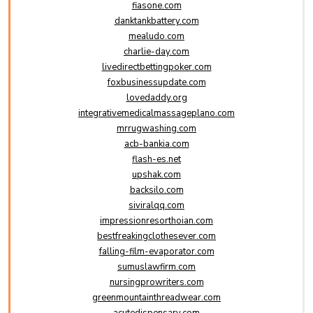
fiasone.com
danktankbattery.com
mealudo.com
charlie-day.com
livedirectbettingpoker.com
foxbusinessupdate.com
lovedaddy.org
integrativemedicalmassageplano.com
mrrugwashing.com
acb-bankia.com
flash-es.net
upshak.com
backsilo.com
siviralqq.com
impressionresorthoian.com
bestfreakingclothesever.com
falling-film-evaporator.com
sumuslawfirm.com
nursingprowriters.com
greenmountainthreadwear.com