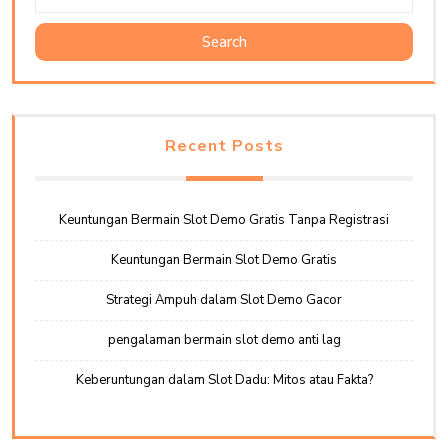
Search
Recent Posts
Keuntungan Bermain Slot Demo Gratis Tanpa Registrasi
Keuntungan Bermain Slot Demo Gratis
Strategi Ampuh dalam Slot Demo Gacor
pengalaman bermain slot demo anti lag
Keberuntungan dalam Slot Dadu: Mitos atau Fakta?