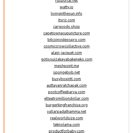
rusportal.net
watty.io
livinginthesun.info
itsriz.com
cargoods.shop
capetownacupuncture.com
bitcoinvideospro.com
cosmiccrowcollective.com
alain-jacquet.com
gotisouizakayabakeneko.com
meshpoint.me
spongebob.net
busyboxintl.com
auttayanratchapak.com
postcoffeebarva.com
elteatromilliondollar.com
burgerkingfranchise.org
vallarpadathamma.net
realworldsize.com
teknolama.com
productforbaby.com