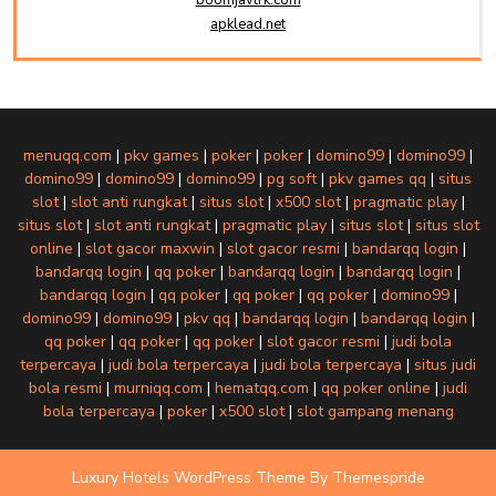
boomjavtrk.com
apklead.net
menuqq.com
|
pkv games
|
poker
|
poker
|
domino99
|
domino99
|
domino99
|
domino99
|
domino99
|
pg soft
|
pkv games qq
|
situs
slot
|
slot anti rungkat
|
situs slot
|
x500 slot
|
pragmatic play
|
situs slot
|
slot anti rungkat
|
pragmatic play
|
situs slot
|
situs slot
online
|
slot gacor maxwin
|
slot gacor resmi
|
bandarqq login
|
bandarqq login
|
qq poker
|
bandarqq login
|
bandarqq login
|
bandarqq login
|
qq poker
|
qq poker
|
qq poker
|
domino99
|
domino99
|
domino99
|
pkv qq
|
bandarqq login
|
bandarqq login
|
qq poker
|
qq poker
|
qq poker
|
slot gacor resmi
|
judi bola
terpercaya
|
judi bola terpercaya
|
judi bola terpercaya
|
situs judi
bola resmi
|
murniqq.com
|
hematqq.com
|
qq poker online
|
judi
bola terpercaya
|
poker
|
x500 slot
|
slot gampang menang
Luxury Hotels WordPress Theme
By Themespride