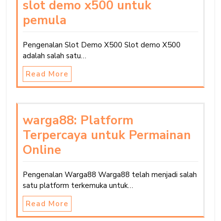
slot demo x500 untuk
pemula
Pengenalan Slot Demo X500 Slot demo X500
adalah salah satu…
Read More
warga88: Platform
Terpercaya untuk Permainan
Online
Pengenalan Warga88 Warga88 telah menjadi salah
satu platform terkemuka untuk…
Read More