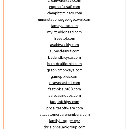
creativefuntask.com
engrsaifulsaif.com
cheapbtcminers.com
unionstationtogeorgetown.com
iamayudoc.com
mylittlebighead.com
freealot.com
asahiweekly.com
supercleanut.com
bedandbicycle.com
heraldcalifornia.com
graphicmonkeys.com
gamepixies.com
drawneastart.com
fasthokislot88.com
safecasinotips.com
jackpotchips.com
proelitesoftware.com
allcustomercarenumbers.com
familyblogger.xyz
chrisjohnslawgroup.com