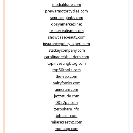
mediatitude.com
prewarmotorcycles.com
simracinglinks.com
dosyamerkezi.net
le-surrealisme.com
showcasebeauty.com
insurancepolicyexpert.com
statkeycompany.com
carolinadeckbuilders.com
topinvestingblog.com
top50tools.com
the-rep.com
saltyfranks.com
annerani.com
jazzatude.com
0022pa.com
zeroshare.info
bilesinc.com
milaretreatnz.com
modaagi.com