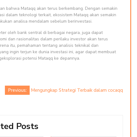
takan bahwa Mataqq akan terus berkembang. Dengan semakin
i dalam teknologi terkait, ekosistem Mataqq akan semakin
akukan analisa mendalam sebelum berinvestasi.
ter oleh bank sentral di berbagai negara, juga dapat
i dan rasionalitas dalam perilaku investor akan terus
ena itu, pemahaman tentang analisis teknikal dan
ng ingin terjun ke dunia investasi ini, agar dapat membuat
geksplorasi potensi Mataqq ke depannya.
Previous:
Mengungkap Strategi Terbaik dalam cocaqq
ted Posts