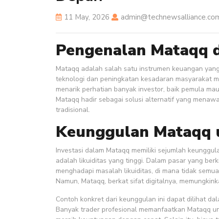
11 May, 2026
admin@technewsalliance.co
Pengenalan Mataqq d
Mataqq adalah salah satu instrumen keuangan yang
teknologi dan peningkatan kesadaran masyarakat men
menarik perhatian banyak investor, baik pemula ma
Mataqq hadir sebagai solusi alternatif yang menaw
tradisional.
Keunggulan Mataqq u
Investasi dalam Mataqq memiliki sejumlah keunggul
adalah likuiditas yang tinggi. Dalam pasar yang berki
menghadapi masalah likuiditas, di mana tidak semu
Namun, Mataqq, berkat sifat digitalnya, memungkinka
Contoh konkret dari keunggulan ini dapat dilihat dala
Banyak trader profesional memanfaatkan Mataqq un