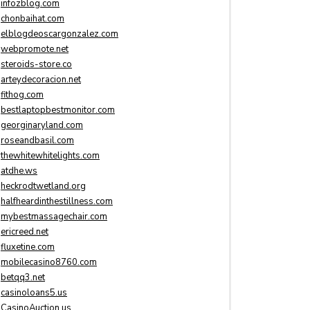
infozblog.com
chonbaihat.com
elblogdeoscargonzalez.com
webpromote.net
steroids-store.co
arteydecoracion.net
fithog.com
bestlaptopbestmonitor.com
georginaryland.com
roseandbasil.com
thewhitewhitelights.com
atdhe.ws
heckrodtwetland.org
halfheardinthestillness.com
mybestmassagechair.com
ericreed.net
fluxetine.com
mobilecasino8760.com
betqq3.net
casinoloans5.us
CasinoAuction.us