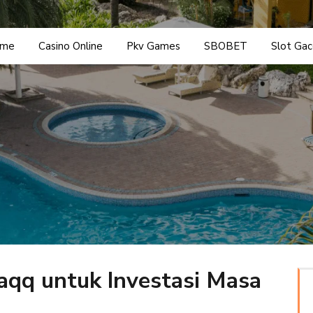
me
Casino Online
Pkv Games
SBOBET
Slot Gac
aqq untuk Investasi Masa