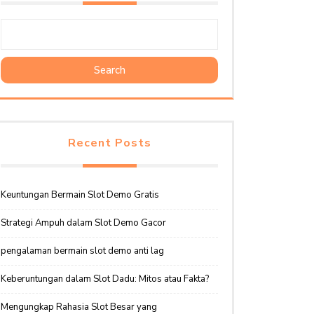
Search
Recent Posts
Keuntungan Bermain Slot Demo Gratis
Strategi Ampuh dalam Slot Demo Gacor
pengalaman bermain slot demo anti lag
Keberuntungan dalam Slot Dadu: Mitos atau Fakta?
Mengungkap Rahasia Slot Besar yang