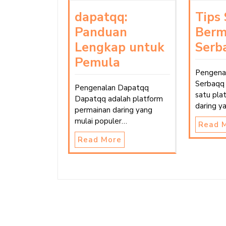
dapatqq:
Tips
Panduan
Berm
Lengkap untuk
Serb
Pemula
Pengena
Serbaqq
Pengenalan Dapatqq
satu pla
Dapatqq adalah platform
daring y
permainan daring yang
mulai populer…
Read 
Read More