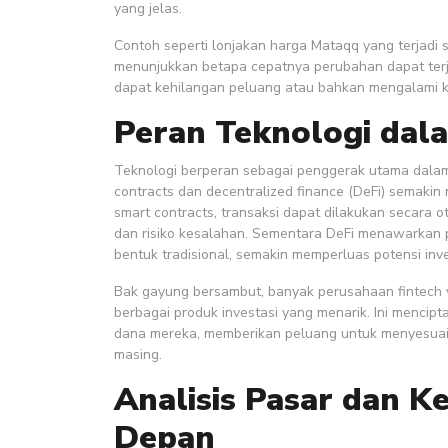
yang jelas.
Contoh seperti lonjakan harga Mataqq yang terjadi 
menunjukkan betapa cepatnya perubahan dapat terja
dapat kehilangan peluang atau bahkan mengalami ke
Peran Teknologi dal
Teknologi berperan sebagai penggerak utama dalam
contracts dan decentralized finance (DeFi) semakin
smart contracts, transaksi dapat dilakukan secara 
dan risiko kesalahan. Sementara DeFi menawarkan 
bentuk tradisional, semakin memperluas potensi inv
Bak gayung bersambut, banyak perusahaan fintech
berbagai produk investasi yang menarik. Ini mencipt
dana mereka, memberikan peluang untuk menyesuaik
masing.
Analisis Pasar dan 
Depan