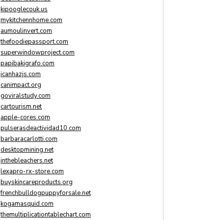
kipooglecouk.us
mykitchennhome.com
aumoulinvert.com
thefoodiepassport.com
superwindowproject.com
papibakigrafo.com
icanhazjs.com
canimpact.org
goviralstudy.com
cartourism.net
apple-cores.com
pulserasdeactividad10.com
barbaracarlotti.com
desktopmining.net
inthebleachers.net
lexapro-rx-store.com
buyskincareproducts.org
frenchbulldogpuppyforsale.net
kogamasquid.com
themultiplicationtablechart.com