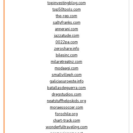
topinvestingblog.com
top50tools.com
the-rep.com
saltyfranks.com
annerani.com
jazzatude.com
0022pa.com
zeroshare.info
bilesinc.com
milaretreatnz.com
modaagi.com
smallvilleph.com
galiciasuroeste.info
batallasdeguerra.com
dregstudios.com
neatstuffhelpskids.org
moraessoccer.com
forochile.org
chart-track.com
wonderfultraveling.com