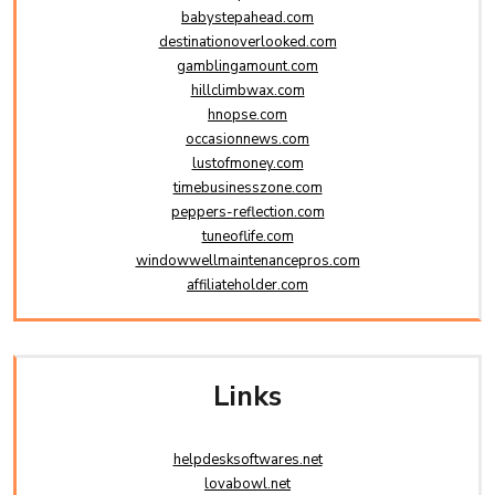
babystepahead.com
destinationoverlooked.com
gamblingamount.com
hillclimbwax.com
hnopse.com
occasionnews.com
lustofmoney.com
timebusinesszone.com
peppers-reflection.com
tuneoflife.com
windowwellmaintenancepros.com
affiliateholder.com
Links
helpdesksoftwares.net
lovabowl.net