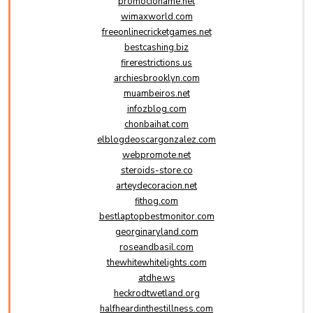
promocioname.net
wimaxworld.com
freeonlinecricketgames.net
bestcashing.biz
firerestrictions.us
archiesbrooklyn.com
muambeiros.net
infozblog.com
chonbaihat.com
elblogdeoscargonzalez.com
webpromote.net
steroids-store.co
arteydecoracion.net
fithog.com
bestlaptopbestmonitor.com
georginaryland.com
roseandbasil.com
thewhitewhitelights.com
atdhe.ws
heckrodtwetland.org
halfheardinthestillness.com