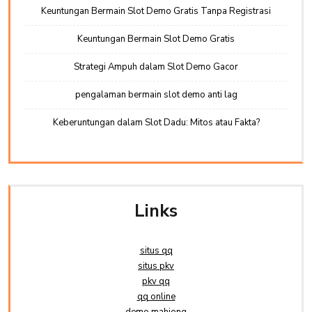
Keuntungan Bermain Slot Demo Gratis Tanpa Registrasi
Keuntungan Bermain Slot Demo Gratis
Strategi Ampuh dalam Slot Demo Gacor
pengalaman bermain slot demo anti lag
Keberuntungan dalam Slot Dadu: Mitos atau Fakta?
Links
situs qq
situs pkv
pkv qq
qq online