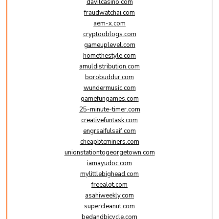
davilcasino.com
fraudwatchai.com
aem-x.com
cryptooblogs.com
gameuplevel.com
homethestyle.com
amuldistribution.com
borobuddur.com
wundermusic.com
gamefungames.com
25-minute-timer.com
creativefuntask.com
engrsaifulsaif.com
cheapbtcminers.com
unionstationtogeorgetown.com
iamayudoc.com
mylittlebighead.com
freealot.com
asahiweekly.com
supercleanut.com
bedandbicycle.com