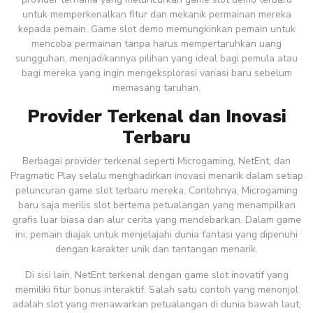
untuk memperkenalkan fitur dan mekanik permainan mereka
kepada pemain. Game slot demo memungkinkan pemain untuk
mencoba permainan tanpa harus mempertaruhkan uang
sungguhan, menjadikannya pilihan yang ideal bagi pemula atau
bagi mereka yang ingin mengeksplorasi variasi baru sebelum
memasang taruhan.
Provider Terkenal dan Inovasi
Terbaru
Berbagai provider terkenal seperti Microgaming, NetEnt, dan
Pragmatic Play selalu menghadirkan inovasi menarik dalam setiap
peluncuran game slot terbaru mereka. Contohnya, Microgaming
baru saja merilis slot bertema petualangan yang menampilkan
grafis luar biasa dan alur cerita yang mendebarkan. Dalam game
ini, pemain diajak untuk menjelajahi dunia fantasi yang dipenuhi
dengan karakter unik dan tantangan menarik.
Di sisi lain, NetEnt terkenal dengan game slot inovatif yang
memiliki fitur bonus interaktif. Salah satu contoh yang menonjol
adalah slot yang menawarkan petualangan di dunia bawah laut,