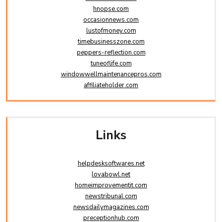
hnopse.com
occasionnews.com
lustofmoney.com
timebusinesszone.com
peppers-reflection.com
tuneoflife.com
windowwellmaintenancepros.com
affiliateholder.com
Links
helpdesksoftwares.net
lovabowl.net
homeimprovementit.com
newstribunal.com
newsdailymagazines.com
preceptionhub.com