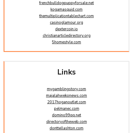
frenchbulldogpuppyforsale.net
kogamasquid.com
themultiplicationtablechart.com
casinoglamour.org
dextercoin.io
christianarticledirectory.org
5homestyle.com
Links
mygamblingstory.com
majalahwekonews.com
2017hoganoutlet.com
pelmanec.com
domino99qq.net
directoryoftheweb.com
donttellashton.com