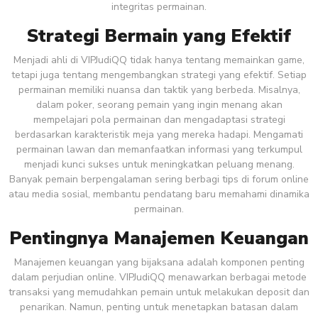
integritas permainan.
Strategi Bermain yang Efektif
Menjadi ahli di VIPJudiQQ tidak hanya tentang memainkan game,
tetapi juga tentang mengembangkan strategi yang efektif. Setiap
permainan memiliki nuansa dan taktik yang berbeda. Misalnya,
dalam poker, seorang pemain yang ingin menang akan
mempelajari pola permainan dan mengadaptasi strategi
berdasarkan karakteristik meja yang mereka hadapi. Mengamati
permainan lawan dan memanfaatkan informasi yang terkumpul
menjadi kunci sukses untuk meningkatkan peluang menang.
Banyak pemain berpengalaman sering berbagi tips di forum online
atau media sosial, membantu pendatang baru memahami dinamika
permainan.
Pentingnya Manajemen Keuangan
Manajemen keuangan yang bijaksana adalah komponen penting
dalam perjudian online. VIPJudiQQ menawarkan berbagai metode
transaksi yang memudahkan pemain untuk melakukan deposit dan
penarikan. Namun, penting untuk menetapkan batasan dalam