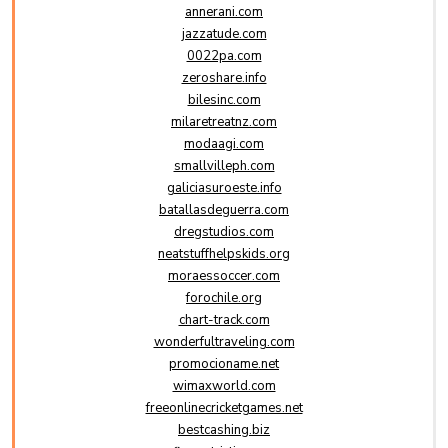
annerani.com
jazzatude.com
0022pa.com
zeroshare.info
bilesinc.com
milaretreatnz.com
modaagi.com
smallvilleph.com
galiciasuroeste.info
batallasdeguerra.com
dregstudios.com
neatstuffhelpskids.org
moraessoccer.com
forochile.org
chart-track.com
wonderfultraveling.com
promocioname.net
wimaxworld.com
freeonlinecricketgames.net
bestcashing.biz