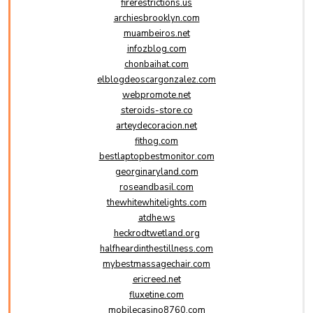
firerestrictions.us
archiesbrooklyn.com
muambeiros.net
infozblog.com
chonbaihat.com
elblogdeoscargonzalez.com
webpromote.net
steroids-store.co
arteydecoracion.net
fithog.com
bestlaptopbestmonitor.com
georginaryland.com
roseandbasil.com
thewhitewhitelights.com
atdhe.ws
heckrodtwetland.org
halfheardinthestillness.com
mybestmassagechair.com
ericreed.net
fluxetine.com
mobilecasino8760.com