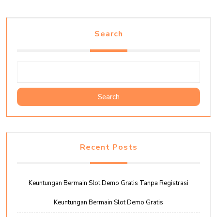
Search
Search
Recent Posts
Keuntungan Bermain Slot Demo Gratis Tanpa Registrasi
Keuntungan Bermain Slot Demo Gratis