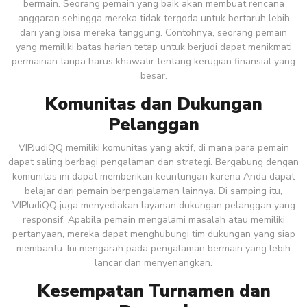
bermain. Seorang pemain yang baik akan membuat rencana
anggaran sehingga mereka tidak tergoda untuk bertaruh lebih
dari yang bisa mereka tanggung. Contohnya, seorang pemain
yang memiliki batas harian tetap untuk berjudi dapat menikmati
permainan tanpa harus khawatir tentang kerugian finansial yang
besar.
Komunitas dan Dukungan
Pelanggan
VIPJudiQQ memiliki komunitas yang aktif, di mana para pemain
dapat saling berbagi pengalaman dan strategi. Bergabung dengan
komunitas ini dapat memberikan keuntungan karena Anda dapat
belajar dari pemain berpengalaman lainnya. Di samping itu,
VIPJudiQQ juga menyediakan layanan dukungan pelanggan yang
responsif. Apabila pemain mengalami masalah atau memiliki
pertanyaan, mereka dapat menghubungi tim dukungan yang siap
membantu. Ini mengarah pada pengalaman bermain yang lebih
lancar dan menyenangkan.
Kesempatan Turnamen dan