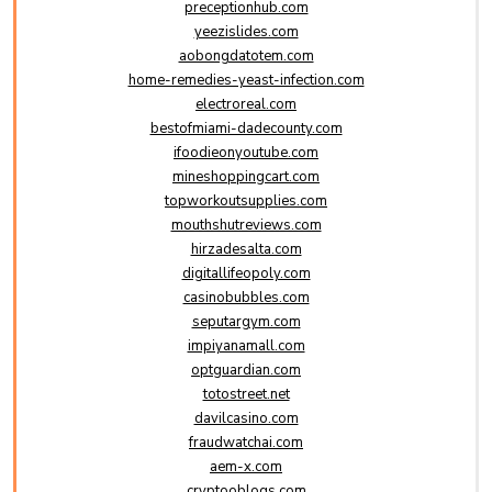
preceptionhub.com
yeezislides.com
aobongdatotem.com
home-remedies-yeast-infection.com
electroreal.com
bestofmiami-dadecounty.com
ifoodieonyoutube.com
mineshoppingcart.com
topworkoutsupplies.com
mouthshutreviews.com
hirzadesalta.com
digitallifeopoly.com
casinobubbles.com
seputargym.com
impiyanamall.com
optguardian.com
totostreet.net
davilcasino.com
fraudwatchai.com
aem-x.com
cryptooblogs.com