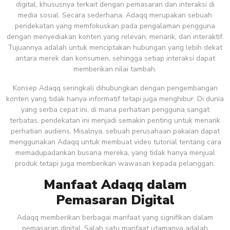
digital, khususnya terkait dengan pemasaran dan interaksi di
media sosial. Secara sederhana, Adaqq merupakan sebuah
pendekatan yang memfokuskan pada pengalaman pengguna
dengan menyediakan konten yang relevan, menarik, dan interaktif.
Tujuannya adalah untuk menciptakan hubungan yang lebih dekat
antara merek dan konsumen, sehingga setiap interaksi dapat
memberikan nilai tambah.
Konsep Adaqq seringkali dihubungkan dengan pengembangan
konten yang tidak hanya informatif tetapi juga menghibur. Di dunia
yang serba cepat ini, di mana perhatian pengguna sangat
terbatas, pendekatan ini menjadi semakin penting untuk menarik
perhatian audiens. Misalnya, sebuah perusahaan pakaian dapat
menggunakan Adaqq untuk membuat video tutorial tentang cara
memadupadankan busana mereka, yang tidak hanya menjual
produk tetapi juga memberikan wawasan kepada pelanggan.
Manfaat Adaqq dalam
Pemasaran Digital
Adaqq memberikan berbagai manfaat yang signifikan dalam
pemasaran digital. Salah satu manfaat utamanya adalah