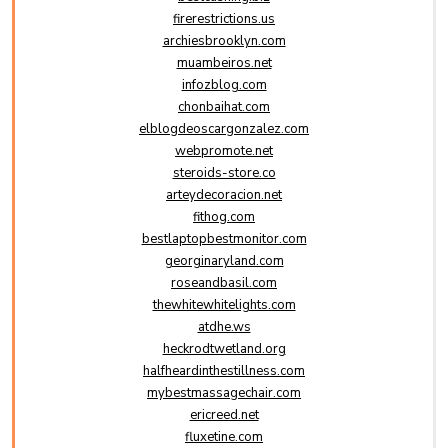
firerestrictions.us
archiesbrooklyn.com
muambeiros.net
infozblog.com
chonbaihat.com
elblogdeoscargonzalez.com
webpromote.net
steroids-store.co
arteydecoracion.net
fithog.com
bestlaptopbestmonitor.com
georginaryland.com
roseandbasil.com
thewhitewhitelights.com
atdhe.ws
heckrodtwetland.org
halfheardinthestillness.com
mybestmassagechair.com
ericreed.net
fluxetine.com