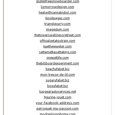
glutenfreesnowboarder.com
lizmorrowdesign.com
healwithcannabidiol.com
kioskpages.com
trianglecurry.com
imagedum.com
thetowerswellnessretreat.com
officialgelatostrain.com
kaethejeweler.com
sattamatkasattaking.com
onepetlife.com
thebillboardexperiment.com
beachufabet.biz
mon-tresse-de-lit.com
sugarufabet.biz
boxufabet.biz
topgearautoservices.net
figurine-jouet.com
your-facebook-address.com
perroquet-ma-passion.com
modrenlivinghome.com