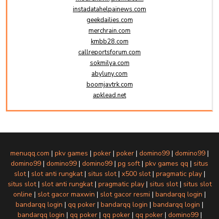
instadatahelpainews.com
geekdailies.com
merchrain.com
kmbb28.com
callreportsforum.com
sokmilya.com
abyluny.com
boomjavtrk.com
apklead.net
menuqq.com
|
pkv games
|
poker
|
poker
|
domino99
|
domino99
|
domino99
|
domino99
|
domino99
|
pg soft
|
pkv games qq
|
situs
slot
|
slot anti rungkat
|
situs slot
|
x500 slot
|
pragmatic play
|
situs slot
|
slot anti rungkat
|
pragmatic play
|
situs slot
|
situs slot
online
|
slot gacor maxwin
|
slot gacor resmi
|
bandarqq login
|
bandarqq login
|
qq poker
|
bandarqq login
|
bandarqq login
|
bandarqq login
|
qq poker
|
qq poker
|
qq poker
|
domino99
|