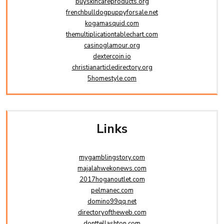
buyskincareproducts.org
frenchbulldogpuppyforsale.net
kogamasquid.com
themultiplicationtablechart.com
casinoglamour.org
dextercoin.io
christianarticledirectory.org
5homestyle.com
Links
mygamblingstory.com
majalahwekonews.com
2017hoganoutlet.com
pelmanec.com
domino99qq.net
directoryoftheweb.com
donttellashton.com