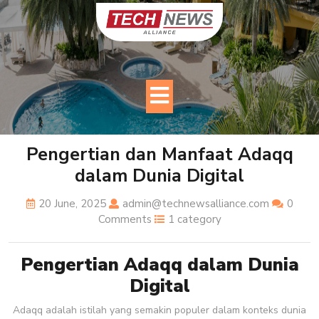
Skip
to
content
Open
Button
Pengertian dan Manfaat Adaqq
dalam Dunia Digital
20 June, 2025
admin@technewsalliance.com
0
Comments
1 category
Pengertian Adaqq dalam Dunia
Digital
Adaqq adalah istilah yang semakin populer dalam konteks dunia