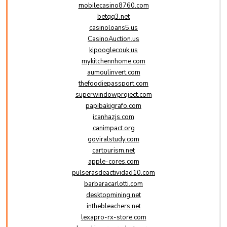
mobilecasino8760.com
betqq3.net
casinoloans5.us
CasinoAuction.us
kipooglecouk.us
mykitchennhome.com
aumoulinvert.com
thefoodiepassport.com
superwindowproject.com
papibakigrafo.com
icanhazjs.com
canimpact.org
goviralstudy.com
cartourism.net
apple-cores.com
pulserasdeactividad10.com
barbaracarlotti.com
desktopmining.net
inthebleachers.net
lexapro-rx-store.com