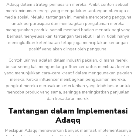
Adaqq dalam strategi pemasaran mereka. Ambil contoh sebuah
merek minuman energi yang mengadakan tantangan olahraga di
media sosial. Melalui tantangan ini, mereka mendorong pengguna
untuk berpartisipasi dan membagikan pengalaman mereka
menggunakan produk, sambil memberi hadiah menarik bagi yang
berhasil menyelesaikan tantangan tersebut. Hal ini tidak hanya
meningkatkan keterlibatan tetapi juga menciptakan kenangan
positif yang akan diingat oleh pengguna.
Contoh lainnya adalah dalam industri pakaian, di mana merek
besar sering kali mengundang influencer untuk membuat konten
yang menunjukkan cara-cara kreatif dalam menggunakan pakaian
mereka. Ketika influencer membagikan pengalaman mereka,
pengikut mereka merasakan ketertarikan yang lebih besar untuk
mencoba produk yang sama, sehingga meningkatkan penjualan
dan kesadaran merek.
Tantangan dalam Implementasi
Adaqq
Meskipun Adaqq menawarkan banyak manfaat, implementasinya