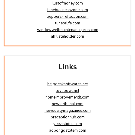
lustofmoney.com
timebusinesszone.com
peppers-reflection.com
tuneoflife.com
windowwellmaintenancepros.com
affiliateholder.com
Links
helpdesksoftwares.net
lovabowl.net
homeimprovementit.com
newstribunal.com
newsdailymagazines.com
preceptionhub.com
yeezislides.com
aobongdatotem.com