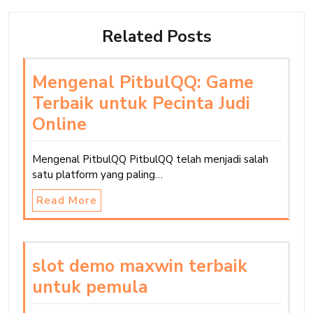
Related Posts
Mengenal PitbulQQ: Game
Terbaik untuk Pecinta Judi
Online
Mengenal PitbulQQ PitbulQQ telah menjadi salah
satu platform yang paling…
Read More
slot demo maxwin terbaik
untuk pemula