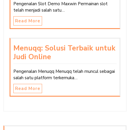
Pengenalan Slot Demo Maxwin Permainan slot
telah menjadi salah satu…
Read More
Menuqq: Solusi Terbaik untuk
Judi Online
Pengenalan Menuqq Menuqq telah muncul sebagai
salah satu platform terkemuka…
Read More