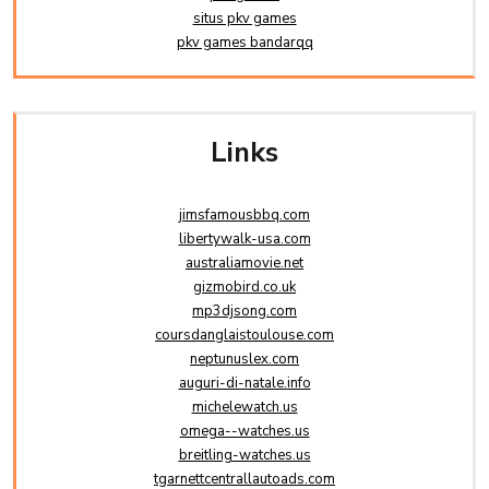
situs pkv games
pkv games bandarqq
Links
jimsfamousbbq.com
libertywalk-usa.com
australiamovie.net
gizmobird.co.uk
mp3djsong.com
coursdanglaistoulouse.com
neptunuslex.com
auguri-di-natale.info
michelewatch.us
omega--watches.us
breitling-watches.us
tgarnettcentrallautoads.com