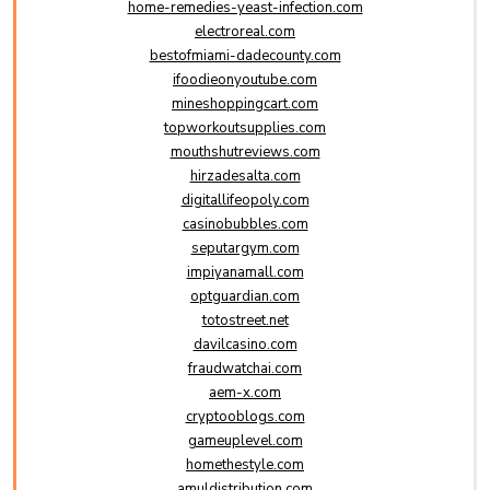
home-remedies-yeast-infection.com
electroreal.com
bestofmiami-dadecounty.com
ifoodieonyoutube.com
mineshoppingcart.com
topworkoutsupplies.com
mouthshutreviews.com
hirzadesalta.com
digitallifeopoly.com
casinobubbles.com
seputargym.com
impiyanamall.com
optguardian.com
totostreet.net
davilcasino.com
fraudwatchai.com
aem-x.com
cryptooblogs.com
gameuplevel.com
homethestyle.com
amuldistribution.com