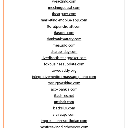
weactinfo.com
meshingsocial.com
thearguer.com
marketing-mobile-app.com
floralpunchcraft.com
fiasone.com
danktankbattery.com
mealudo.com
charlie-day.com
livedirectbettingpoker.com
foxbusinessupdate.com
lovedaddy.org
integrativemedicalmassageplano.com
mrrugwashing.com
acb-bankia.com
flash-es.net
upshak.com
backsilo.com
siviralqq.com
impressionresorthoian.com
bestfreakingclothesever.com