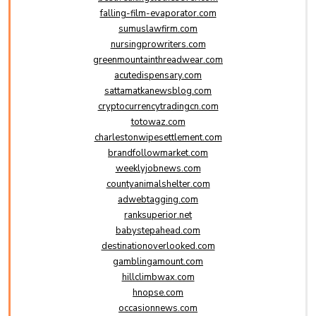
falling-film-evaporator.com
sumuslawfirm.com
nursingprowriters.com
greenmountainthreadwear.com
acutedispensary.com
sattamatkanewsblog.com
cryptocurrencytradingcn.com
totowaz.com
charlestonwipesettlement.com
brandfollowmarket.com
weeklyjobnews.com
countyanimalshelter.com
adwebtagging.com
ranksuperior.net
babystepahead.com
destinationoverlooked.com
gamblingamount.com
hillclimbwax.com
hnopse.com
occasionnews.com