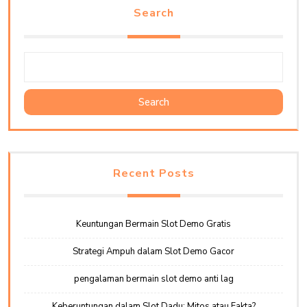
Search
Search
Recent Posts
Keuntungan Bermain Slot Demo Gratis
Strategi Ampuh dalam Slot Demo Gacor
pengalaman bermain slot demo anti lag
Keberuntungan dalam Slot Dadu: Mitos atau Fakta?