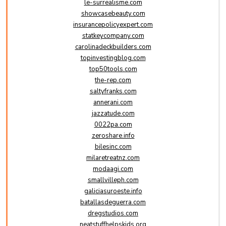
le-surrealisme.com
showcasebeauty.com
insurancepolicyexpert.com
statkeycompany.com
carolinadeckbuilders.com
topinvestingblog.com
top50tools.com
the-rep.com
saltyfranks.com
annerani.com
jazzatude.com
0022pa.com
zeroshare.info
bilesinc.com
milaretreatnz.com
modaagi.com
smallvilleph.com
galiciasuroeste.info
batallasdeguerra.com
dregstudios.com
neatstuffhelpskids.org