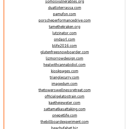
somosvulnerables.org
duatloterrassa.com
pamufon.com
porscheperformancedrive.com
tamethekraken.org
lutzinator.com
ondasrl.com
blife2016.com
glutenfreesnowboarder.com
lizmorrowdesign.com
healwithcannabidiol.com
kioskpages.com
trianglecurry.com
imagedum.com
thetowerswellnessretreat.com
officialgelatostrain.com
kaethejeweler.com
sattamatkasattaking.com
onepetlife.com
thebillboardexperiment.com
beachufabet.biz