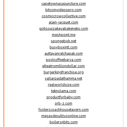
capetownacupuncture.com
bitcoinvideospro.com
cosmiccrowcollective.com
alain-jacquet.com
gotisouizakayabakeneko.com
meshpoint.me
spongebob.net
busyboxintl.com
auttayanratchapak.com
postcoffeebarva.com
elteatromilliondollar.com
burgerkingfranchise.org
vallarpadathamma.net
realworldsize.com
teknolama.com
productforbaby.com
orb-z.com
fosterscoachhousetavern.com
mesasdecultivoonline.com
boilersnbits.com