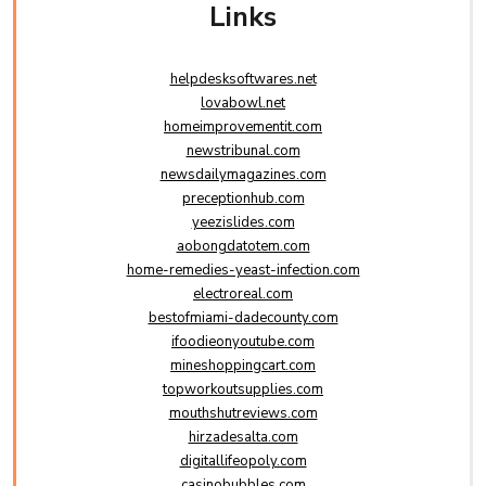
Links
helpdesksoftwares.net
lovabowl.net
homeimprovementit.com
newstribunal.com
newsdailymagazines.com
preceptionhub.com
yeezislides.com
aobongdatotem.com
home-remedies-yeast-infection.com
electroreal.com
bestofmiami-dadecounty.com
ifoodieonyoutube.com
mineshoppingcart.com
topworkoutsupplies.com
mouthshutreviews.com
hirzadesalta.com
digitallifeopoly.com
casinobubbles.com