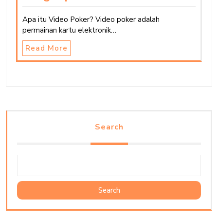
Apa itu Video Poker? Video poker adalah
permainan kartu elektronik…
Read More
Search
Search