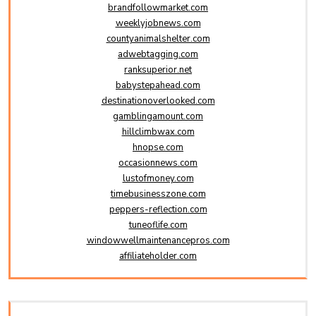
brandfollowmarket.com
weeklyjobnews.com
countyanimalshelter.com
adwebtagging.com
ranksuperior.net
babystepahead.com
destinationoverlooked.com
gamblingamount.com
hillclimbwax.com
hnopse.com
occasionnews.com
lustofmoney.com
timebusinesszone.com
peppers-reflection.com
tuneoflife.com
windowwellmaintenancepros.com
affiliateholder.com