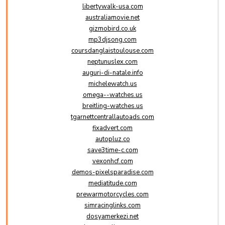
libertywalk-usa.com
australiamovie.net
gizmobird.co.uk
mp3djsong.com
coursdanglaistoulouse.com
neptunuslex.com
auguri-di-natale.info
michelewatch.us
omega--watches.us
breitling-watches.us
tgarnettcentrallautoads.com
fixadvert.com
autopluz.co
save3time-c.com
vexonhcf.com
demos-pixelsparadise.com
mediatitude.com
prewarmotorcycles.com
simracinglinks.com
dosyamerkezi.net