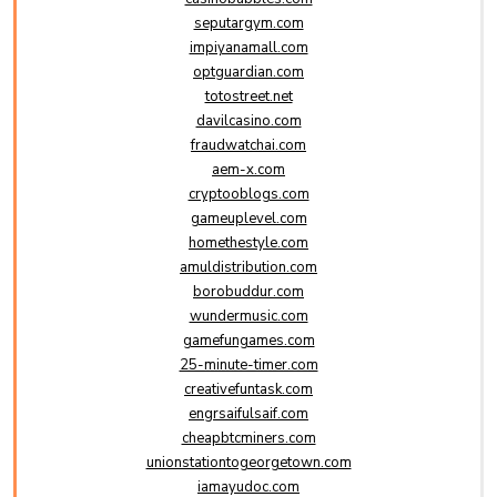
seputargym.com
impiyanamall.com
optguardian.com
totostreet.net
davilcasino.com
fraudwatchai.com
aem-x.com
cryptooblogs.com
gameuplevel.com
homethestyle.com
amuldistribution.com
borobuddur.com
wundermusic.com
gamefungames.com
25-minute-timer.com
creativefuntask.com
engrsaifulsaif.com
cheapbtcminers.com
unionstationtogeorgetown.com
iamayudoc.com