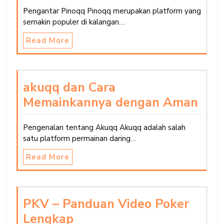
Pengantar Pinoqq Pinoqq merupakan platform yang
semakin populer di kalangan…
Read More
akuqq dan Cara
Memainkannya dengan Aman
Pengenalan tentang Akuqq Akuqq adalah salah
satu platform permainan daring…
Read More
PKV – Panduan Video Poker
Lengkap