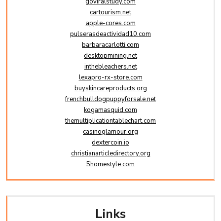
goviralstudy.com
cartourism.net
apple-cores.com
pulserasdeactividad10.com
barbaracarlotti.com
desktopmining.net
inthebleachers.net
lexapro-rx-store.com
buyskincareproducts.org
frenchbulldogpuppyforsale.net
kogamasquid.com
themultiplicationtablechart.com
casinoglamour.org
dextercoin.io
christianarticledirectory.org
5homestyle.com
Links