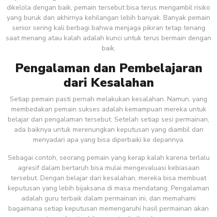
dikelola dengan baik, pemain tersebut bisa terus mengambil risiko
yang buruk dan akhirnya kehilangan lebih banyak. Banyak pemain
senior sering kali berbagi bahwa menjaga pikiran tetap tenang
saat menang atau kalah adalah kunci untuk terus bermain dengan
baik.
Pengalaman dan Pembelajaran
dari Kesalahan
Setiap pemain pasti pernah melakukan kesalahan. Namun, yang
membedakan pemain sukses adalah kemampuan mereka untuk
belajar dari pengalaman tersebut. Setelah setiap sesi permainan,
ada baiknya untuk merenungkan keputusan yang diambil dan
menyadari apa yang bisa diperbaiki ke depannya.
Sebagai contoh, seorang pemain yang kerap kalah karena terlalu
agresif dalam bertaruh bisa mulai mengevaluasi kebiasaan
tersebut. Dengan belajar dari kesalahan, mereka bisa membuat
keputusan yang lebih bijaksana di masa mendatang. Pengalaman
adalah guru terbaik dalam permainan ini, dan memahami
bagaimana setiap keputusan memengaruhi hasil permainan akan