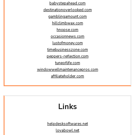
babystepahead.com
destinationoverlooked.com
gamblingamount.com
hillclimbwax.com
hnopse.com
occasionnews.com
lustofmoney.com
timebusinesszone.com
peppers-reflection.com
tuneoflife.com
windowwellmaintenancepros.com
affiliateholder.com
Links
helpdesksoftwares.net
lovabowl.net