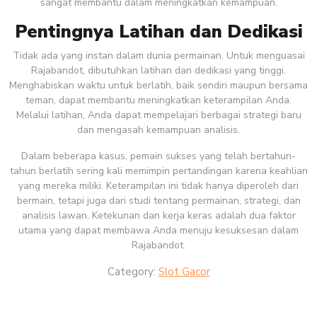
sangat membantu dalam meningkatkan kemampuan.
Pentingnya Latihan dan Dedikasi
Tidak ada yang instan dalam dunia permainan. Untuk menguasai
Rajabandot, dibutuhkan latihan dan dedikasi yang tinggi.
Menghabiskan waktu untuk berlatih, baik sendiri maupun bersama
teman, dapat membantu meningkatkan keterampilan Anda.
Melalui latihan, Anda dapat mempelajari berbagai strategi baru
dan mengasah kemampuan analisis.
Dalam beberapa kasus, pemain sukses yang telah bertahun-
tahun berlatih sering kali memimpin pertandingan karena keahlian
yang mereka miliki. Keterampilan ini tidak hanya diperoleh dari
bermain, tetapi juga dari studi tentang permainan, strategi, dan
analisis lawan. Ketekunan dan kerja keras adalah dua faktor
utama yang dapat membawa Anda menuju kesuksesan dalam
Rajabandot.
Category:
Slot Gacor