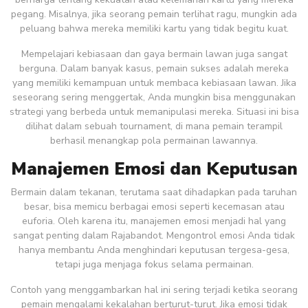
pegang. Misalnya, jika seorang pemain terlihat ragu, mungkin ada
peluang bahwa mereka memiliki kartu yang tidak begitu kuat.
Mempelajari kebiasaan dan gaya bermain lawan juga sangat
berguna. Dalam banyak kasus, pemain sukses adalah mereka
yang memiliki kemampuan untuk membaca kebiasaan lawan. Jika
seseorang sering menggertak, Anda mungkin bisa menggunakan
strategi yang berbeda untuk memanipulasi mereka. Situasi ini bisa
dilihat dalam sebuah tournament, di mana pemain terampil
berhasil menangkap pola permainan lawannya.
Manajemen Emosi dan Keputusan
Bermain dalam tekanan, terutama saat dihadapkan pada taruhan
besar, bisa memicu berbagai emosi seperti kecemasan atau
euforia. Oleh karena itu, manajemen emosi menjadi hal yang
sangat penting dalam Rajabandot. Mengontrol emosi Anda tidak
hanya membantu Anda menghindari keputusan tergesa-gesa,
tetapi juga menjaga fokus selama permainan.
Contoh yang menggambarkan hal ini sering terjadi ketika seorang
pemain mengalami kekalahan berturut-turut. Jika emosi tidak