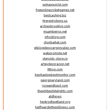
wimaxworld.com
freeonlinecricketgames.net
bestcashing.biz
firerestrictions.us
archiesbrooklyn.com
muambeiros.net
infozblog.com
chonbaihat.com
elblogdeoscargonzalez.com
webpromote.net
steroids-store.co
arteydecoracion.net
fithog.com
bestlaptopbestmonitor.com
georginaryland.com
roseandbasil.com
thewhitewhitelights.com
atdhe.ws
heckrodtwetland.org
halfheardinthestillness.com