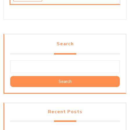
Search
Search
Recent Posts