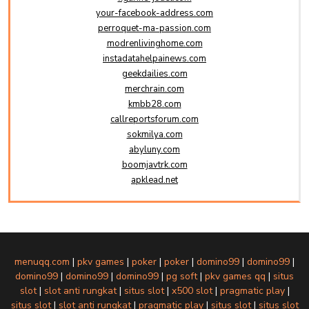
your-facebook-address.com
perroquet-ma-passion.com
modrenlivinghome.com
instadatahelpainews.com
geekdailies.com
merchrain.com
kmbb28.com
callreportsforum.com
sokmilya.com
abyluny.com
boomjavtrk.com
apklead.net
menuqq.com
|
pkv games
|
poker
|
poker
|
domino99
|
domino99
|
domino99
|
domino99
|
domino99
|
pg soft
|
pkv games qq
|
situs
slot
|
slot anti rungkat
|
situs slot
|
x500 slot
|
pragmatic play
|
situs slot
|
slot anti rungkat
|
pragmatic play
|
situs slot
|
situs slot