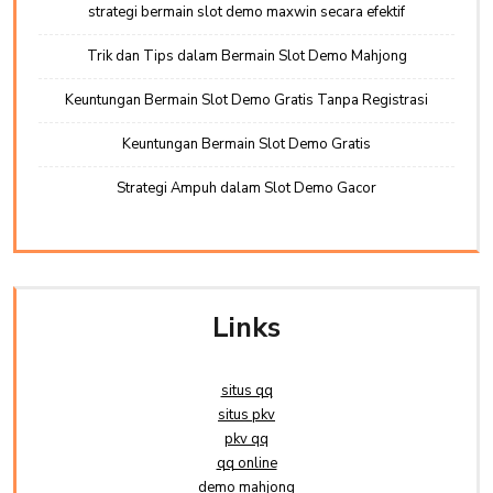
strategi bermain slot demo maxwin secara efektif
Trik dan Tips dalam Bermain Slot Demo Mahjong
Keuntungan Bermain Slot Demo Gratis Tanpa Registrasi
Keuntungan Bermain Slot Demo Gratis
Strategi Ampuh dalam Slot Demo Gacor
Links
situs qq
situs pkv
pkv qq
qq online
demo mahjong