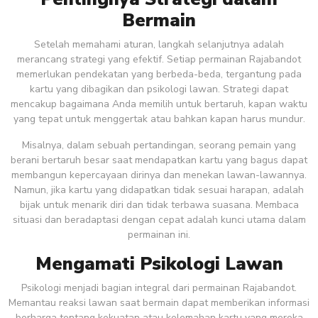
Bermain
Setelah memahami aturan, langkah selanjutnya adalah
merancang strategi yang efektif. Setiap permainan Rajabandot
memerlukan pendekatan yang berbeda-beda, tergantung pada
kartu yang dibagikan dan psikologi lawan. Strategi dapat
mencakup bagaimana Anda memilih untuk bertaruh, kapan waktu
yang tepat untuk menggertak atau bahkan kapan harus mundur.
Misalnya, dalam sebuah pertandingan, seorang pemain yang
berani bertaruh besar saat mendapatkan kartu yang bagus dapat
membangun kepercayaan dirinya dan menekan lawan-lawannya.
Namun, jika kartu yang didapatkan tidak sesuai harapan, adalah
bijak untuk menarik diri dan tidak terbawa suasana. Membaca
situasi dan beradaptasi dengan cepat adalah kunci utama dalam
permainan ini.
Mengamati Psikologi Lawan
Psikologi menjadi bagian integral dari permainan Rajabandot.
Memantau reaksi lawan saat bermain dapat memberikan informasi
berharga tentang kekuatan atau kelemahan kartu yang mereka