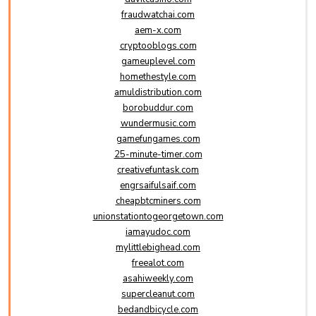
fraudwatchai.com
aem-x.com
cryptooblogs.com
gameuplevel.com
homethestyle.com
amuldistribution.com
borobuddur.com
wundermusic.com
gamefungames.com
25-minute-timer.com
creativefuntask.com
engrsaifulsaif.com
cheapbtcminers.com
unionstationtogeorgetown.com
iamayudoc.com
mylittlebighead.com
freealot.com
asahiweekly.com
supercleanut.com
bedandbicycle.com