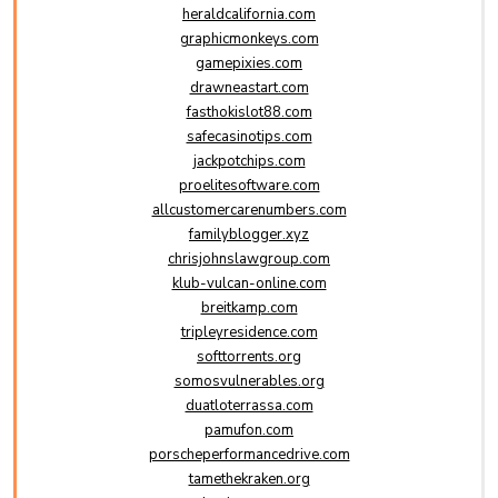
heraldcalifornia.com
graphicmonkeys.com
gamepixies.com
drawneastart.com
fasthokislot88.com
safecasinotips.com
jackpotchips.com
proelitesoftware.com
allcustomercarenumbers.com
familyblogger.xyz
chrisjohnslawgroup.com
klub-vulcan-online.com
breitkamp.com
tripleyresidence.com
softtorrents.org
somosvulnerables.org
duatloterrassa.com
pamufon.com
porscheperformancedrive.com
tamethekraken.org