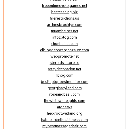
freeonlinecricketgames.net
bestcashing.biz
firerestrictions.us
archiesbrooklyn.com
muambeiros.net
infozblog.com
chonbaihat.com
elblogdeoscargonzalez.com
webpromote.net
steroids-store.co
arteydecoracion.net
fithog.com
bestlaptopbestmonitor.com
georginaryland.com
roseandbasil.com
thewhitewhitelights.com
atdhe.ws
heckrodtwetland.org
halfheardinthestillness.com
mybestmassagechair.com