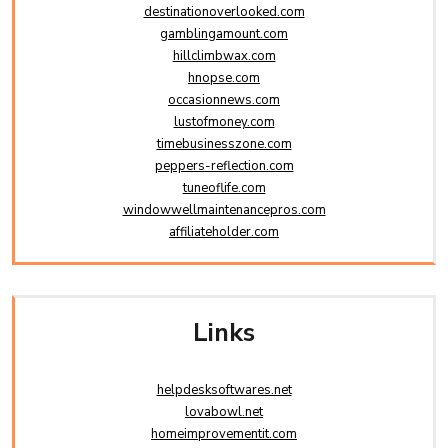
destinationoverlooked.com
gamblingamount.com
hillclimbwax.com
hnopse.com
occasionnews.com
lustofmoney.com
timebusinesszone.com
peppers-reflection.com
tuneoflife.com
windowwellmaintenancepros.com
affiliateholder.com
Links
helpdesksoftwares.net
lovabowl.net
homeimprovementit.com