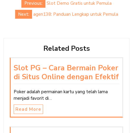
Previous:
Slot Demo Gratis untuk Pemula
navigation
Next:
agen138: Panduan Lengkap untuk Pemula
Related Posts
Slot PG – Cara Bermain Poker
di Situs Online dengan Efektif
Poker adalah permainan kartu yang telah lama
menjadi favorit di…
Read More