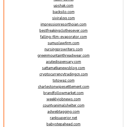
upshak.com
backsilo.com
siviralqq.com
impressionresorthoian.com
bestfreakingclothesever.com
falling-film-evaporator.com
sumuslawfirm.com
nursingprowriters.com
greenmountainthreadwear.com
acutedispensary.com
sattamatkanewsblog.com
cryptocurrencytradingcn.com
totowaz.com
charlestonwipesettlement.com
brandfollowmarket.com
weeklyjobnews.com
countyanimalshelter.com
adwebtagging.com
ranksuperior.net
babystepahead.com