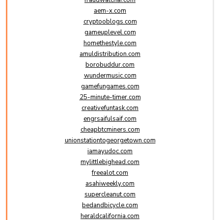
fraudwatchai.com
aem-x.com
cryptooblogs.com
gameuplevel.com
homethestyle.com
amuldistribution.com
borobuddur.com
wundermusic.com
gamefungames.com
25-minute-timer.com
creativefuntask.com
engrsaifulsaif.com
cheapbtcminers.com
unionstationtogeorgetown.com
iamayudoc.com
mylittlebighead.com
freealot.com
asahiweekly.com
supercleanut.com
bedandbicycle.com
heraldcalifornia.com