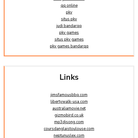
qq online
pkv
situs pkv
judi bandarqq
pkv games
situs pkv games
pkv games bandarqq
Links
jimsfamousbbq.com
libertywalk-usa.com
australiamovie.net
gizmobird.co.uk
mp3djsong.com
coursdanglaistoulouse.com
neptunuslex.com