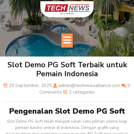
Skip
to
content
Open
Button
Slot Demo PG Soft Terbaik untuk
Pemain Indonesia
19 September, 2025
admin@technewsalliance.com
0
Comments
2 categories
Pengenalan Slot Demo PG Soft
Slot Demo PG Soft telah menjadi salah satu pilihan utama bagi
pemain kasino online di Indonesia. Dengan grafik yang
menakjubkan dan gameplay yang menarik, PG Soft menawarkan