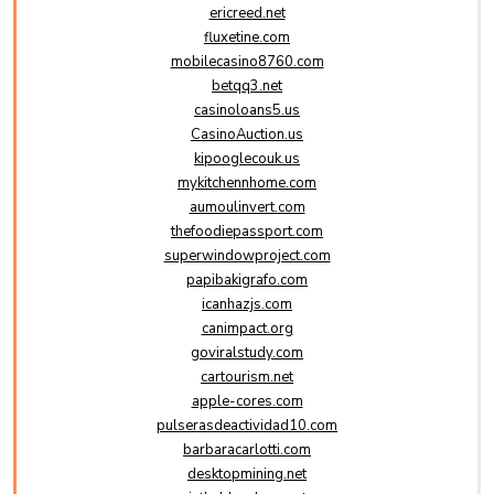
ericreed.net
fluxetine.com
mobilecasino8760.com
betqq3.net
casinoloans5.us
CasinoAuction.us
kipooglecouk.us
mykitchennhome.com
aumoulinvert.com
thefoodiepassport.com
superwindowproject.com
papibakigrafo.com
icanhazjs.com
canimpact.org
goviralstudy.com
cartourism.net
apple-cores.com
pulserasdeactividad10.com
barbaracarlotti.com
desktopmining.net