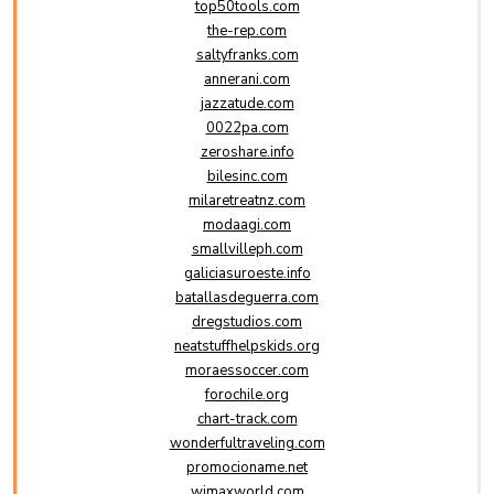
top50tools.com
the-rep.com
saltyfranks.com
annerani.com
jazzatude.com
0022pa.com
zeroshare.info
bilesinc.com
milaretreatnz.com
modaagi.com
smallvilleph.com
galiciasuroeste.info
batallasdeguerra.com
dregstudios.com
neatstuffhelpskids.org
moraessoccer.com
forochile.org
chart-track.com
wonderfultraveling.com
promocioname.net
wimaxworld.com