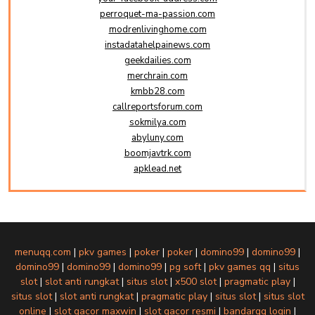
perroquet-ma-passion.com
modrenlivinghome.com
instadatahelpainews.com
geekdailies.com
merchrain.com
kmbb28.com
callreportsforum.com
sokmilya.com
abyluny.com
boomjavtrk.com
apklead.net
menuqq.com
|
pkv games
|
poker
|
poker
|
domino99
|
domino99
|
domino99
|
domino99
|
domino99
|
pg soft
|
pkv games qq
|
situs
slot
|
slot anti rungkat
|
situs slot
|
x500 slot
|
pragmatic play
|
situs slot
|
slot anti rungkat
|
pragmatic play
|
situs slot
|
situs slot
online
|
slot gacor maxwin
|
slot gacor resmi
|
bandarqq login
|