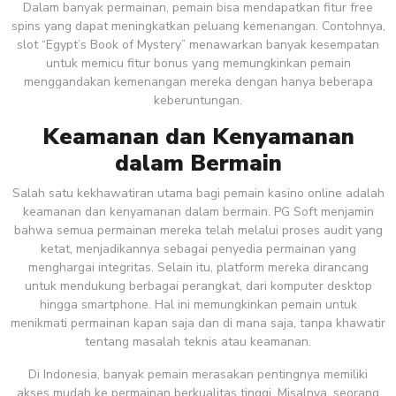
Dalam banyak permainan, pemain bisa mendapatkan fitur free
spins yang dapat meningkatkan peluang kemenangan. Contohnya,
slot “Egypt’s Book of Mystery” menawarkan banyak kesempatan
untuk memicu fitur bonus yang memungkinkan pemain
menggandakan kemenangan mereka dengan hanya beberapa
keberuntungan.
Keamanan dan Kenyamanan
dalam Bermain
Salah satu kekhawatiran utama bagi pemain kasino online adalah
keamanan dan kenyamanan dalam bermain. PG Soft menjamin
bahwa semua permainan mereka telah melalui proses audit yang
ketat, menjadikannya sebagai penyedia permainan yang
menghargai integritas. Selain itu, platform mereka dirancang
untuk mendukung berbagai perangkat, dari komputer desktop
hingga smartphone. Hal ini memungkinkan pemain untuk
menikmati permainan kapan saja dan di mana saja, tanpa khawatir
tentang masalah teknis atau keamanan.
Di Indonesia, banyak pemain merasakan pentingnya memiliki
akses mudah ke permainan berkualitas tinggi. Misalnya, seorang