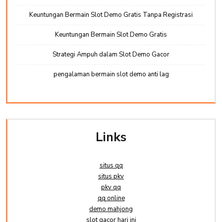
Keuntungan Bermain Slot Demo Gratis Tanpa Registrasi
Keuntungan Bermain Slot Demo Gratis
Strategi Ampuh dalam Slot Demo Gacor
pengalaman bermain slot demo anti lag
Links
situs qq
situs pkv
pkv qq
qq online
demo mahjong
slot gacor hari ini