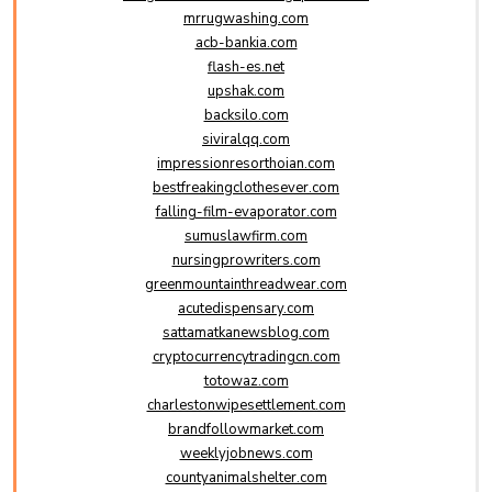
mrrugwashing.com
acb-bankia.com
flash-es.net
upshak.com
backsilo.com
siviralqq.com
impressionresorthoian.com
bestfreakingclothesever.com
falling-film-evaporator.com
sumuslawfirm.com
nursingprowriters.com
greenmountainthreadwear.com
acutedispensary.com
sattamatkanewsblog.com
cryptocurrencytradingcn.com
totowaz.com
charlestonwipesettlement.com
brandfollowmarket.com
weeklyjobnews.com
countyanimalshelter.com