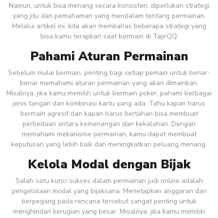
Namun, untuk bisa menang secara konsisten, diperlukan strategi
yang jitu dan pemahaman yang mendalam tentang permainan.
Melalui artikel ini, kita akan membahas beberapa strategi yang
bisa kamu terapkan saat bermain di TajirQQ.
Pahami Aturan Permainan
Sebelum mulai bermain, penting bagi setiap pemain untuk benar-
benar memahami aturan permainan yang akan dimainkan.
Misalnya, jika kamu memilih untuk bermain poker, pahami berbagai
jenis tangan dan kombinasi kartu yang ada. Tahu kapan harus
bermain agresif dan kapan harus bertahan bisa membuat
perbedaan antara kemenangan dan kekalahan. Dengan
memahami mekanisme permainan, kamu dapat membuat
keputusan yang lebih baik dan meningkatkan peluang menang.
Kelola Modal dengan Bijak
Salah satu kunci sukses dalam permainan judi online adalah
pengelolaan modal yang bijaksana. Menetapkan anggaran dan
berpegang pada rencana tersebut sangat penting untuk
menghindari kerugian yang besar. Misalnya, jika kamu memiliki