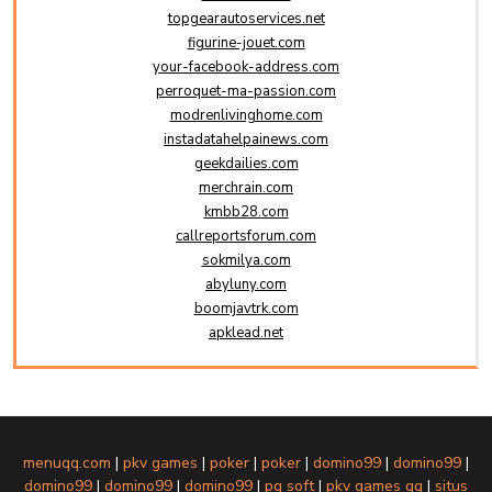
topgearautoservices.net
figurine-jouet.com
your-facebook-address.com
perroquet-ma-passion.com
modrenlivinghome.com
instadatahelpainews.com
geekdailies.com
merchrain.com
kmbb28.com
callreportsforum.com
sokmilya.com
abyluny.com
boomjavtrk.com
apklead.net
menuqq.com
|
pkv games
|
poker
|
poker
|
domino99
|
domino99
|
domino99
|
domino99
|
domino99
|
pg soft
|
pkv games qq
|
situs