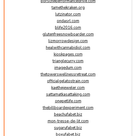
porscheperformancedrive.com
tamethekraken.org
lutzinator.com
ondasrl.com
blife2016.com
glutenfreesnowboarder.com
lizmorrowdesign.com
healwithcannabidiol.com
kioskpages.com
trianglecurry.com
imagedum.com
thetowerswellnessretreat.com
officialgelatostrain.com
kaethejeweler.com
sattamatkasattaking.com
onepetlife.com
thebillboardexperiment.com
beachufabet.biz
mon-tresse-de-lit.com
sugarufabet.biz
boxufabet.biz