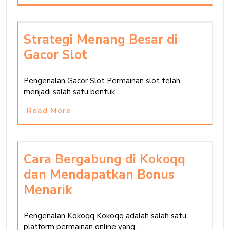
Strategi Menang Besar di
Gacor Slot
Pengenalan Gacor Slot Permainan slot telah
menjadi salah satu bentuk…
Read More
Cara Bergabung di Kokoqq
dan Mendapatkan Bonus
Menarik
Pengenalan Kokoqq Kokoqq adalah salah satu
platform permainan online yang…