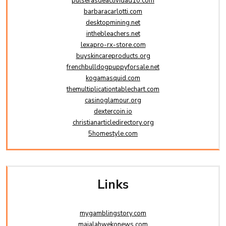
pulserasdeactividad10.com
barbaracarlotti.com
desktopmining.net
inthebleachers.net
lexapro-rx-store.com
buyskincareproducts.org
frenchbulldogpuppyforsale.net
kogamasquid.com
themultiplicationtablechart.com
casinoglamour.org
dextercoin.io
christianarticledirectory.org
5homestyle.com
Links
mygamblingstory.com
majalahwekonews.com