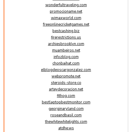
wonderfultraveling.com
promocioname.net
wimaxworld.com
freeonlinecricketgames.net
bestcashing.biz
firerestrictions.us
archiesbrooklyn.com
muambeiros.net
infozblog.com
chonbaihat.com
elblogdeoscargonzalez.com
webpromote.net
steroids-store.co
arteydecoracion.net
fithog.com
bestlaptopbestmonitor.com
georginaryland.com
roseandbasil.com
thewhitewhitelights.com
atdhe.ws