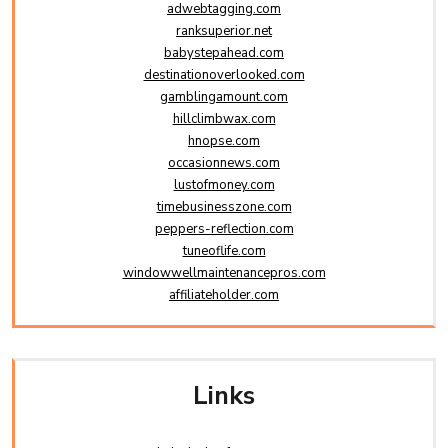
adwebtagging.com
ranksuperior.net
babystepahead.com
destinationoverlooked.com
gamblingamount.com
hillclimbwax.com
hnopse.com
occasionnews.com
lustofmoney.com
timebusinesszone.com
peppers-reflection.com
tuneoflife.com
windowwellmaintenancepros.com
affiliateholder.com
Links