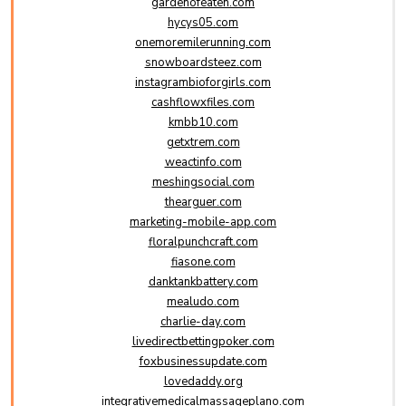
gardenofeaten.com
hycys05.com
onemoremilerunning.com
snowboardsteez.com
instagrambioforgirls.com
cashflowxfiles.com
kmbb10.com
getxtrem.com
weactinfo.com
meshingsocial.com
thearguer.com
marketing-mobile-app.com
floralpunchcraft.com
fiasone.com
danktankbattery.com
mealudo.com
charlie-day.com
livedirectbettingpoker.com
foxbusinessupdate.com
lovedaddy.org
integrativemedicalmassageplano.com