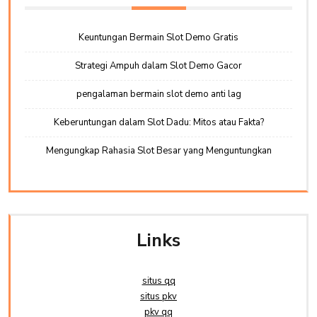
Keuntungan Bermain Slot Demo Gratis
Strategi Ampuh dalam Slot Demo Gacor
pengalaman bermain slot demo anti lag
Keberuntungan dalam Slot Dadu: Mitos atau Fakta?
Mengungkap Rahasia Slot Besar yang Menguntungkan
Links
situs qq
situs pkv
pkv qq