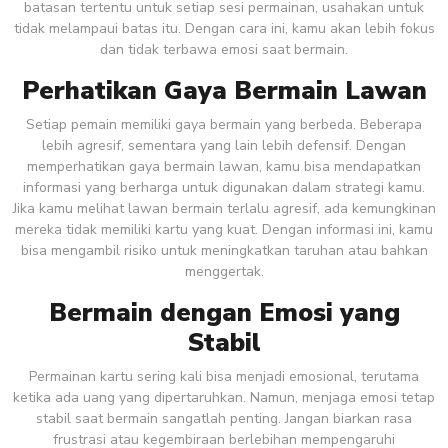
batasan tertentu untuk setiap sesi permainan, usahakan untuk
tidak melampaui batas itu. Dengan cara ini, kamu akan lebih fokus
dan tidak terbawa emosi saat bermain.
Perhatikan Gaya Bermain Lawan
Setiap pemain memiliki gaya bermain yang berbeda. Beberapa
lebih agresif, sementara yang lain lebih defensif. Dengan
memperhatikan gaya bermain lawan, kamu bisa mendapatkan
informasi yang berharga untuk digunakan dalam strategi kamu.
Jika kamu melihat lawan bermain terlalu agresif, ada kemungkinan
mereka tidak memiliki kartu yang kuat. Dengan informasi ini, kamu
bisa mengambil risiko untuk meningkatkan taruhan atau bahkan
menggertak.
Bermain dengan Emosi yang
Stabil
Permainan kartu sering kali bisa menjadi emosional, terutama
ketika ada uang yang dipertaruhkan. Namun, menjaga emosi tetap
stabil saat bermain sangatlah penting. Jangan biarkan rasa
frustrasi atau kegembiraan berlebihan mempengaruhi