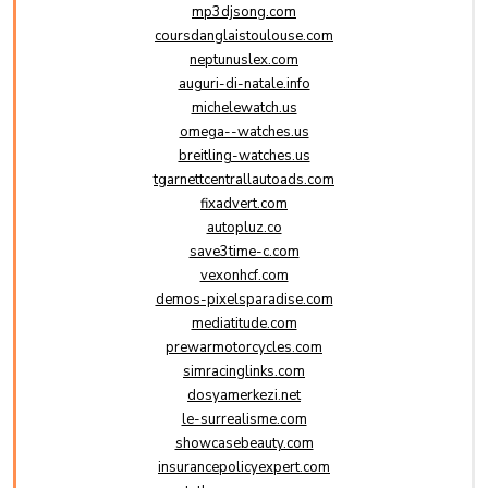
mp3djsong.com
coursdanglaistoulouse.com
neptunuslex.com
auguri-di-natale.info
michelewatch.us
omega--watches.us
breitling-watches.us
tgarnettcentrallautoads.com
fixadvert.com
autopluz.co
save3time-c.com
vexonhcf.com
demos-pixelsparadise.com
mediatitude.com
prewarmotorcycles.com
simracinglinks.com
dosyamerkezi.net
le-surrealisme.com
showcasebeauty.com
insurancepolicyexpert.com