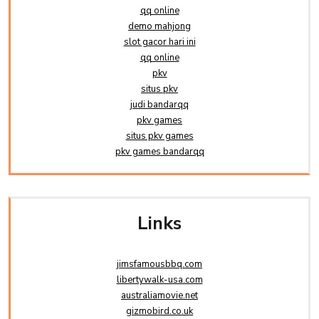
qq online
demo mahjong
slot gacor hari ini
qq online
pkv
situs pkv
judi bandarqq
pkv games
situs pkv games
pkv games bandarqq
Links
jimsfamousbbq.com
libertywalk-usa.com
australiamovie.net
gizmobird.co.uk