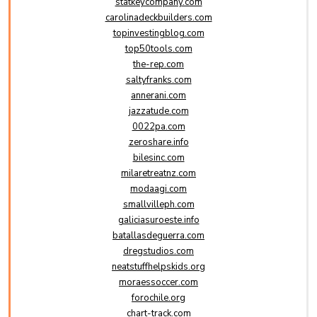
statkeycompany.com
carolinadeckbuilders.com
topinvestingblog.com
top50tools.com
the-rep.com
saltyfranks.com
annerani.com
jazzatude.com
0022pa.com
zeroshare.info
bilesinc.com
milaretreatnz.com
modaagi.com
smallvilleph.com
galiciasuroeste.info
batallasdeguerra.com
dregstudios.com
neatstuffhelpskids.org
moraessoccer.com
forochile.org
chart-track.com