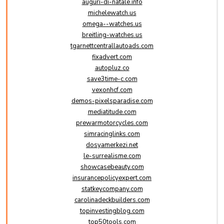
auguri-di-natale.info
michelewatch.us
omega--watches.us
breitling-watches.us
tgarnettcentrallautoads.com
fixadvert.com
autopluz.co
save3time-c.com
vexonhcf.com
demos-pixelsparadise.com
mediatitude.com
prewarmotorcycles.com
simracinglinks.com
dosyamerkezi.net
le-surrealisme.com
showcasebeauty.com
insurancepolicyexpert.com
statkeycompany.com
carolinadeckbuilders.com
topinvestingblog.com
top50tools.com