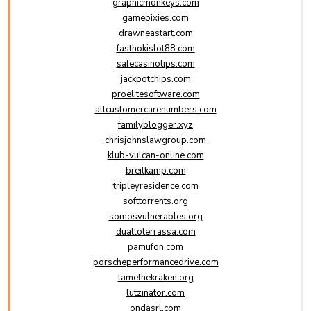
graphicmonkeys.com
gamepixies.com
drawneastart.com
fasthokislot88.com
safecasinotips.com
jackpotchips.com
proelitesoftware.com
allcustomercarenumbers.com
familyblogger.xyz
chrisjohnslawgroup.com
klub-vulcan-online.com
breitkamp.com
tripleyresidence.com
softtorrents.org
somosvulnerables.org
duatloterrassa.com
pamufon.com
porscheperformancedrive.com
tamethekraken.org
lutzinator.com
ondasrl.com