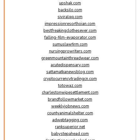
upshak.com
backsilo.com
siviralqq.com
impressionresorthoian.com
bestfreakingclothesever.com
falling-film-evaporator.com
sumuslawfirm.com
nursingprowriters.com
greenmountainthreadwear.com
acutedispensary.com
sattamatkanewsblog.com
cryptocurrencytradingcn.com
totowaz.com
charlestonwipesettlement.com
brandfollowmarket.com
weeklyjobnews.com
countyanimalshelter.com
adwebtagging.com
ranksuperior.net
babystepahead.com