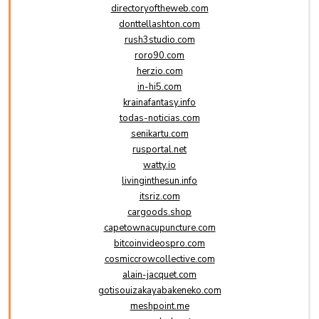
directoryoftheweb.com
donttellashton.com
rush3studio.com
roro90.com
herzio.com
in-hi5.com
krainafantasy.info
todas-noticias.com
senikartu.com
rusportal.net
watty.io
livinginthesun.info
itsriz.com
cargoods.shop
capetownacupuncture.com
bitcoinvideospro.com
cosmiccrowcollective.com
alain-jacquet.com
gotisouizakayabakeneko.com
meshpoint.me