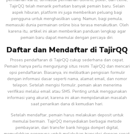
TajirQQ telah menarik perhatian banyak pemain baru. Selain
aspek hiburan, platform ini juga memberikan peluang bagi
pengguna untuk menghasilkan uang. Namun, bagi pemula,
memasuki dunia permainan online bisa terasa menakutkan. Oleh
karena itu, artikel ini akan memberikan panduan lengkap agar
pemain baru dapat memulai dengan percaya diri.
Daftar dan Mendaftar di TajirQQ
Proses pendaftaran di TajirQQ cukup sederhana dan cepat.
Pemain hanya perlu mengunjungi situs resmi TajirQQ dan mencari
opsi pendaftaran. Biasanya, ini melibatkan pengisian formulir
dengan informasi dasar seperti nama, alamat email, dan nomor
telepon. Setelah mengisi formulir, pemain akan menerima
verifikasi melalui email atau SMS. Penting untuk menggunakan
informasi yang akurat, karena ini akan mempidanakan masalah
saat penarikan dana di kemudian hari.
Setelah mendaftar, pemain harus melakukan deposit untuk
memulai bermain. TajirQQ menyediakan berbagai metode
pembayaran, dari transfer bank hingga dompet digital,
memudahkan pengguna untuk melakukan transaksi dengan cepat.