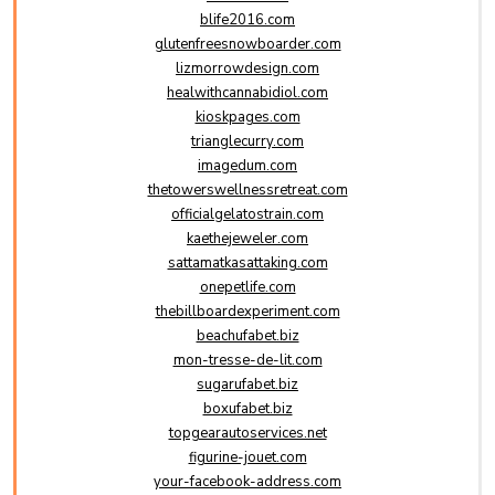
blife2016.com
glutenfreesnowboarder.com
lizmorrowdesign.com
healwithcannabidiol.com
kioskpages.com
trianglecurry.com
imagedum.com
thetowerswellnessretreat.com
officialgelatostrain.com
kaethejeweler.com
sattamatkasattaking.com
onepetlife.com
thebillboardexperiment.com
beachufabet.biz
mon-tresse-de-lit.com
sugarufabet.biz
boxufabet.biz
topgearautoservices.net
figurine-jouet.com
your-facebook-address.com