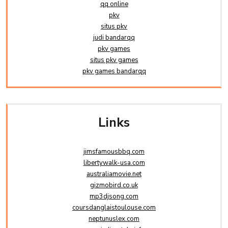
qq online
pkv
situs pkv
judi bandarqq
pkv games
situs pkv games
pkv games bandarqq
Links
jimsfamousbbq.com
libertywalk-usa.com
australiamovie.net
gizmobird.co.uk
mp3djsong.com
coursdanglaistoulouse.com
neptunuslex.com