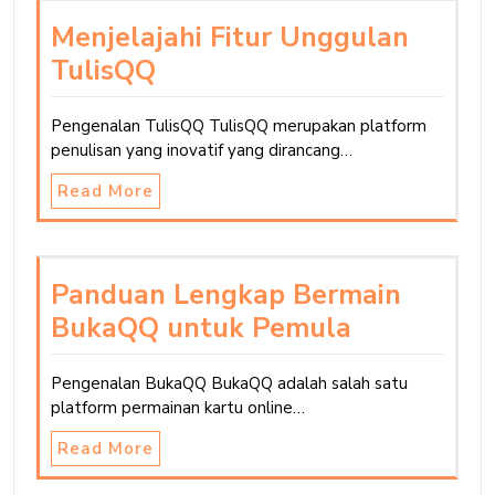
Menjelajahi Fitur Unggulan
TulisQQ
Pengenalan TulisQQ TulisQQ merupakan platform
penulisan yang inovatif yang dirancang…
Read More
Panduan Lengkap Bermain
BukaQQ untuk Pemula
Pengenalan BukaQQ BukaQQ adalah salah satu
platform permainan kartu online…
Read More