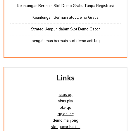
Keuntungan Bermain Slot Demo Gratis Tanpa Registrasi
Keuntungan Bermain Slot Demo Gratis
Strategi Ampuh dalam Slot Demo Gacor
pengalaman bermain slot demo anti lag
Links
situs qq
situs pkv
pkv qq
qq online
demo mahjong
slot gacor hari ini