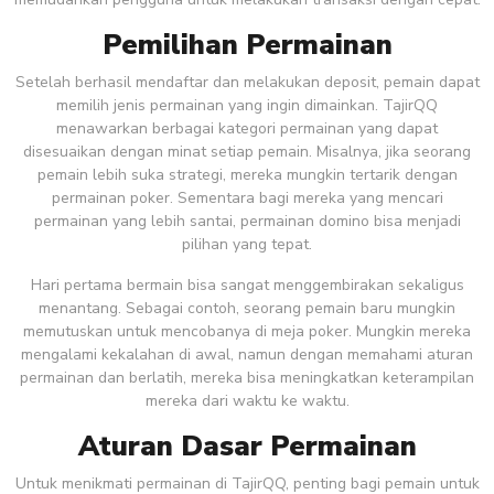
Pemilihan Permainan
Setelah berhasil mendaftar dan melakukan deposit, pemain dapat
memilih jenis permainan yang ingin dimainkan. TajirQQ
menawarkan berbagai kategori permainan yang dapat
disesuaikan dengan minat setiap pemain. Misalnya, jika seorang
pemain lebih suka strategi, mereka mungkin tertarik dengan
permainan poker. Sementara bagi mereka yang mencari
permainan yang lebih santai, permainan domino bisa menjadi
pilihan yang tepat.
Hari pertama bermain bisa sangat menggembirakan sekaligus
menantang. Sebagai contoh, seorang pemain baru mungkin
memutuskan untuk mencobanya di meja poker. Mungkin mereka
mengalami kekalahan di awal, namun dengan memahami aturan
permainan dan berlatih, mereka bisa meningkatkan keterampilan
mereka dari waktu ke waktu.
Aturan Dasar Permainan
Untuk menikmati permainan di TajirQQ, penting bagi pemain untuk