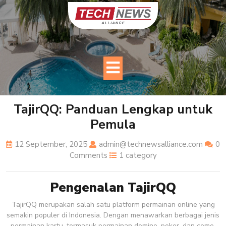
Skip
to
content
Open
Button
TajirQQ: Panduan Lengkap untuk
Pemula
12 September, 2025
admin@technewsalliance.com
0
Comments
1 category
Pengenalan TajirQQ
TajirQQ merupakan salah satu platform permainan online yang
semakin populer di Indonesia. Dengan menawarkan berbagai jenis
permainan kartu, termasuk permainan domino, poker, dan ceme,