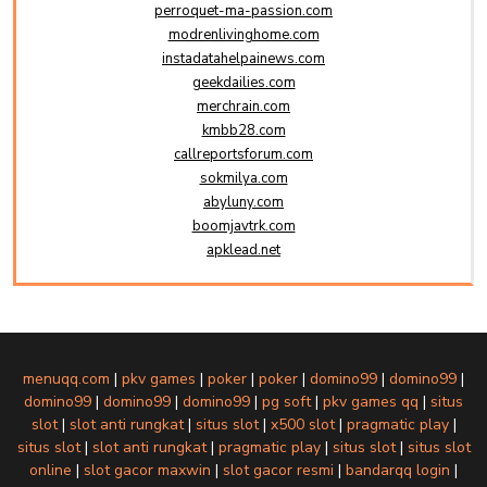
perroquet-ma-passion.com
modrenlivinghome.com
instadatahelpainews.com
geekdailies.com
merchrain.com
kmbb28.com
callreportsforum.com
sokmilya.com
abyluny.com
boomjavtrk.com
apklead.net
menuqq.com
|
pkv games
|
poker
|
poker
|
domino99
|
domino99
|
domino99
|
domino99
|
domino99
|
pg soft
|
pkv games qq
|
situs
slot
|
slot anti rungkat
|
situs slot
|
x500 slot
|
pragmatic play
|
situs slot
|
slot anti rungkat
|
pragmatic play
|
situs slot
|
situs slot
online
|
slot gacor maxwin
|
slot gacor resmi
|
bandarqq login
|