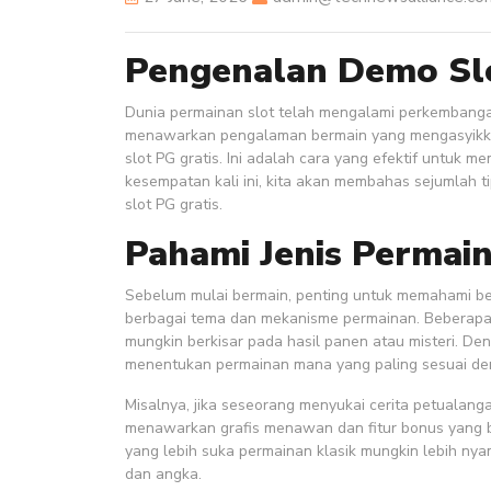
Pengenalan Demo Slo
Dunia permainan slot telah mengalami perkembangan
menawarkan pengalaman bermain yang mengasyikkan
slot PG gratis. Ini adalah cara yang efektif untuk
kesempatan kali ini, kita akan membahas sejumlah
slot PG gratis.
Pahami Jenis Permain
Sebelum mulai bermain, penting untuk memahami berb
berbagai tema dan mekanisme permainan. Beberapa 
mungkin berkisar pada hasil panen atau misteri. De
menentukan permainan mana yang paling sesuai den
Misalnya, jika seseorang menyukai cerita petualang
menawarkan grafis menawan dan fitur bonus yang b
yang lebih suka permainan klasik mungkin lebih nyam
dan angka.