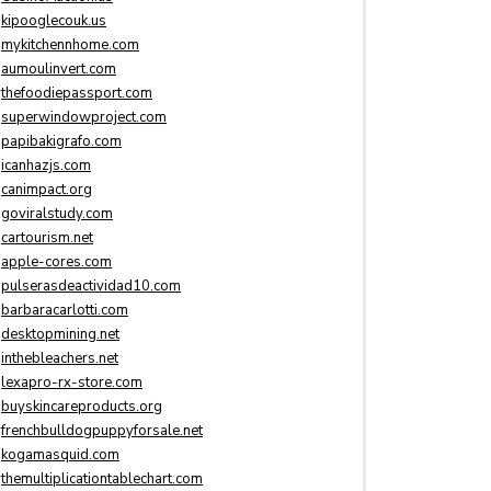
kipooglecouk.us
mykitchennhome.com
aumoulinvert.com
thefoodiepassport.com
superwindowproject.com
papibakigrafo.com
icanhazjs.com
canimpact.org
goviralstudy.com
cartourism.net
apple-cores.com
pulserasdeactividad10.com
barbaracarlotti.com
desktopmining.net
inthebleachers.net
lexapro-rx-store.com
buyskincareproducts.org
frenchbulldogpuppyforsale.net
kogamasquid.com
themultiplicationtablechart.com