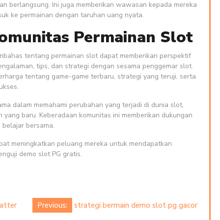
an berlangsung. Ini juga memberikan wawasan kepada mereka
asuk ke permainan dengan taruhan uang nyata.
omunitas Permainan Slot
bahas tentang permainan slot dapat memberikan perspektif
engalaman, tips, dan strategi dengan sesama penggemar slot.
berharga tentang game-game terbaru, strategi yang teruji, serta
ukses.
ama dalam memahami perubahan yang terjadi di dunia slot,
n yang baru. Keberadaan komunitas ini memberikan dukungan
belajar bersama.
dapat meningkatkan peluang mereka untuk mendapatkan
guji demo slot PG gratis.
atter
Previous:
strategi bermain demo slot pg gacor