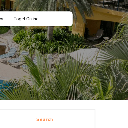
or
Togel Online
Search