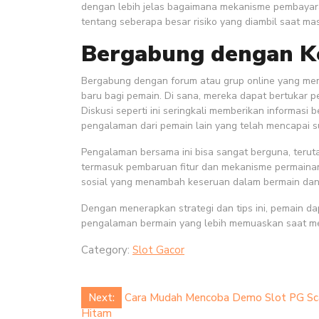
dengan lebih jelas bagaimana mekanisme pembayar
tentang seberapa besar risiko yang diambil saat m
Bergabung dengan K
Bergabung dengan forum atau grup online yang mem
baru bagi pemain. Di sana, mereka dapat bertukar p
Diskusi seperti ini seringkali memberikan informasi 
pengalaman dari pemain lain yang telah mencapai s
Pengalaman bersama ini bisa sangat berguna, terut
termasuk pembaruan fitur dan mekanisme permaina
sosial yang menambah keseruan dalam bermain dan 
Dengan menerapkan strategi dan tips ini, pemain 
pengalaman bermain yang lebih memuaskan saat men
Category:
Slot Gacor
Post
Next:
Cara Mudah Mencoba Demo Slot PG Sc
Hitam