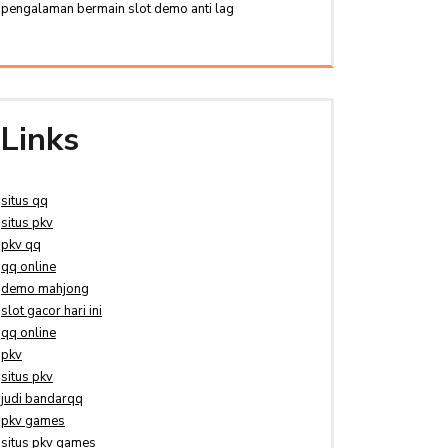
pengalaman bermain slot demo anti lag
Links
situs qq
situs pkv
pkv qq
qq online
demo mahjong
slot gacor hari ini
qq online
pkv
situs pkv
judi bandarqq
pkv games
situs pkv games