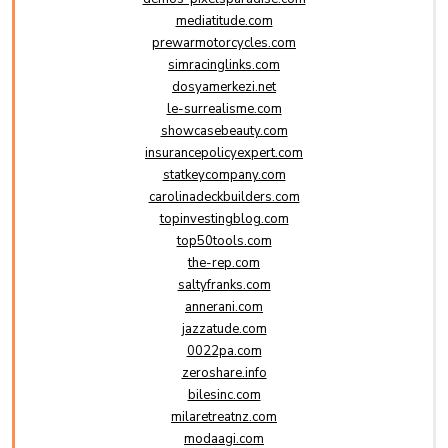
mediatitude.com
prewarmotorcycles.com
simracinglinks.com
dosyamerkezi.net
le-surrealisme.com
showcasebeauty.com
insurancepolicyexpert.com
statkeycompany.com
carolinadeckbuilders.com
topinvestingblog.com
top50tools.com
the-rep.com
saltyfranks.com
annerani.com
jazzatude.com
0022pa.com
zeroshare.info
bilesinc.com
milaretreatnz.com
modaagi.com