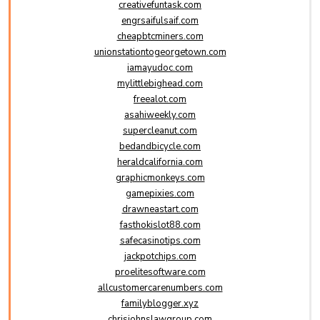
creativefuntask.com
engrsaifulsaif.com
cheapbtcminers.com
unionstationtogeorgetown.com
iamayudoc.com
mylittlebighead.com
freealot.com
asahiweekly.com
supercleanut.com
bedandbicycle.com
heraldcalifornia.com
graphicmonkeys.com
gamepixies.com
drawneastart.com
fasthokislot88.com
safecasinotips.com
jackpotchips.com
proelitesoftware.com
allcustomercarenumbers.com
familyblogger.xyz
chrisjohnslawgroup.com