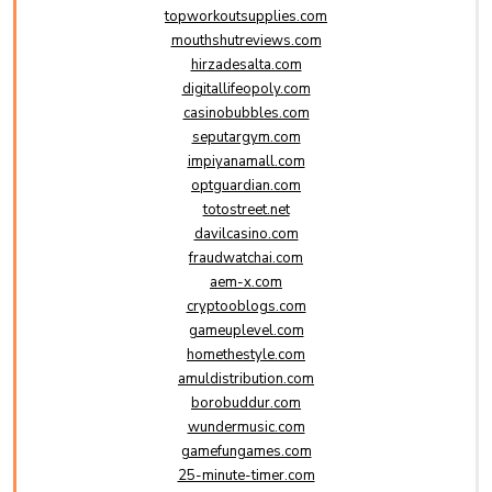
topworkoutsupplies.com
mouthshutreviews.com
hirzadesalta.com
digitallifeopoly.com
casinobubbles.com
seputargym.com
impiyanamall.com
optguardian.com
totostreet.net
davilcasino.com
fraudwatchai.com
aem-x.com
cryptooblogs.com
gameuplevel.com
homethestyle.com
amuldistribution.com
borobuddur.com
wundermusic.com
gamefungames.com
25-minute-timer.com