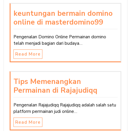
keuntungan bermain domino
online di masterdomino99
Pengenalan Domino Online Permainan domino
telah menjadi bagian dari budaya…
Read More
Tips Memenangkan
Permainan di Rajajudiqq
Pengenalan Rajajudiqq Rajajudiqq adalah salah satu
platform permainan judi online…
Read More