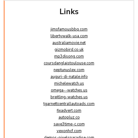
Links
jimsfamousbbq.com
libertywalk-usa.com
australiamovie.net
gizmobird.co.uk
mp3djsong.com
coursdanglaistoulouse.com
neptunuslex.com
auguri-di-natale.info
michelewatch.us
omega--watches.us
breitling-watches.us
tgarnettcentrallautoads.com
fixadvert.com
autopluz.co
save3time-c.com
vexonhcf.com
demos-pixelsparadise.com