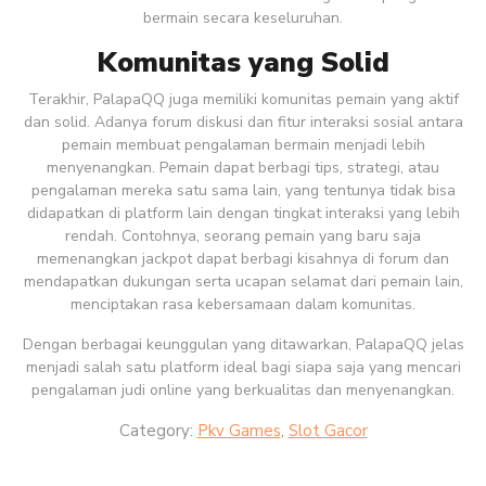
bermain secara keseluruhan.
Komunitas yang Solid
Terakhir, PalapaQQ juga memiliki komunitas pemain yang aktif
dan solid. Adanya forum diskusi dan fitur interaksi sosial antara
pemain membuat pengalaman bermain menjadi lebih
menyenangkan. Pemain dapat berbagi tips, strategi, atau
pengalaman mereka satu sama lain, yang tentunya tidak bisa
didapatkan di platform lain dengan tingkat interaksi yang lebih
rendah. Contohnya, seorang pemain yang baru saja
memenangkan jackpot dapat berbagi kisahnya di forum dan
mendapatkan dukungan serta ucapan selamat dari pemain lain,
menciptakan rasa kebersamaan dalam komunitas.
Dengan berbagai keunggulan yang ditawarkan, PalapaQQ jelas
menjadi salah satu platform ideal bagi siapa saja yang mencari
pengalaman judi online yang berkualitas dan menyenangkan.
Category:
Pkv Games
,
Slot Gacor