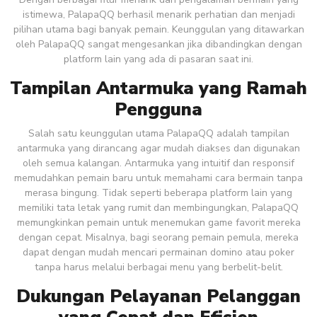
istimewa, PalapaQQ berhasil menarik perhatian dan menjadi
pilihan utama bagi banyak pemain. Keunggulan yang ditawarkan
oleh PalapaQQ sangat mengesankan jika dibandingkan dengan
platform lain yang ada di pasaran saat ini.
Tampilan Antarmuka yang Ramah
Pengguna
Salah satu keunggulan utama PalapaQQ adalah tampilan
antarmuka yang dirancang agar mudah diakses dan digunakan
oleh semua kalangan. Antarmuka yang intuitif dan responsif
memudahkan pemain baru untuk memahami cara bermain tanpa
merasa bingung. Tidak seperti beberapa platform lain yang
memiliki tata letak yang rumit dan membingungkan, PalapaQQ
memungkinkan pemain untuk menemukan game favorit mereka
dengan cepat. Misalnya, bagi seorang pemain pemula, mereka
dapat dengan mudah mencari permainan domino atau poker
tanpa harus melalui berbagai menu yang berbelit-belit.
Dukungan Pelayanan Pelanggan