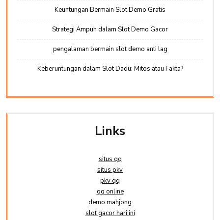
Keuntungan Bermain Slot Demo Gratis
Strategi Ampuh dalam Slot Demo Gacor
pengalaman bermain slot demo anti lag
Keberuntungan dalam Slot Dadu: Mitos atau Fakta?
Links
situs qq
situs pkv
pkv qq
qq online
demo mahjong
slot gacor hari ini