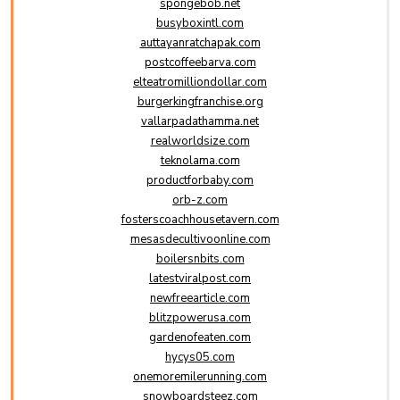
spongebob.net
busyboxintl.com
auttayanratchapak.com
postcoffeebarva.com
elteatromilliondollar.com
burgerkingfranchise.org
vallarpadathamma.net
realworldsize.com
teknolama.com
productforbaby.com
orb-z.com
fosterscoachhousetavern.com
mesasdecultivoonline.com
boilersnbits.com
latestviralpost.com
newfreearticle.com
blitzpowerusa.com
gardenofeaten.com
hycys05.com
onemoremilerunning.com
snowboardsteez.com