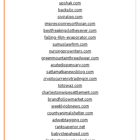
upshak.com
backsilo.com
siviralqq.com
impressionresorthoian.com
bestfreakingclothesever.com
falling-film-evaporator.com
sumuslawfirm.com
nursingprowriters.com
greenmountainthreadwear.com
acutedispensary.com
sattamatkanewsblog.com
cryptocurrencytradingcn.com
totowaz.com
charlestonwipesettlement.com
brandfollowmarket.com
weeklyjobnews.com
countyanimalshelter.com
adwebtagging.com
ranksuperior.net
babystepahead.com