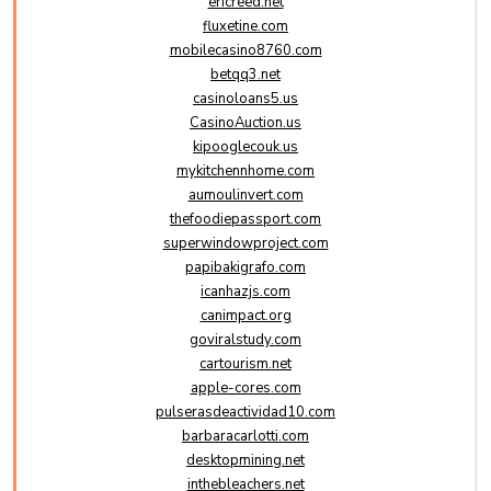
ericreed.net
fluxetine.com
mobilecasino8760.com
betqq3.net
casinoloans5.us
CasinoAuction.us
kipooglecouk.us
mykitchennhome.com
aumoulinvert.com
thefoodiepassport.com
superwindowproject.com
papibakigrafo.com
icanhazjs.com
canimpact.org
goviralstudy.com
cartourism.net
apple-cores.com
pulserasdeactividad10.com
barbaracarlotti.com
desktopmining.net
inthebleachers.net