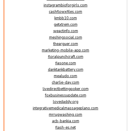
instagrambioforgirls.com
cashflowxfiles.com
kmbb10.com
getxtrem.com
weactinfo.com
meshingsocial.com
thearguer.com
marketing-mobile-app.com
floralpunchcraft.com
fiasone.com
danktankbattery.com
mealudo.com
charlie-day.com
livedirectbettingpoker.com
foxbusinessupdate.com
lovedaddy.org
integrativemedicalmassageplano.com
mrrugwashing.com
acb-bankia.com
flash-es.net