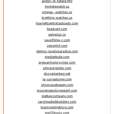
auguri-di-natale.info
michelewatch.us
omega--watches.us
breitling-watches.us
tgarnettcentrallautoads.com
fixadvert.com
autopluz.co
save3time-c.com
vexonhcf.com
demos-pixelsparadise.com
mediatitude.com
prewarmotorcycles.com
simracinglinks.com
dosyamerkezi.net
le-surrealisme.com
showcasebeauty.com
insurancepolicyexpert.com
statkeycompany.com
carolinadeckbuilders.com
topinvestingblog.com
top50tools.com