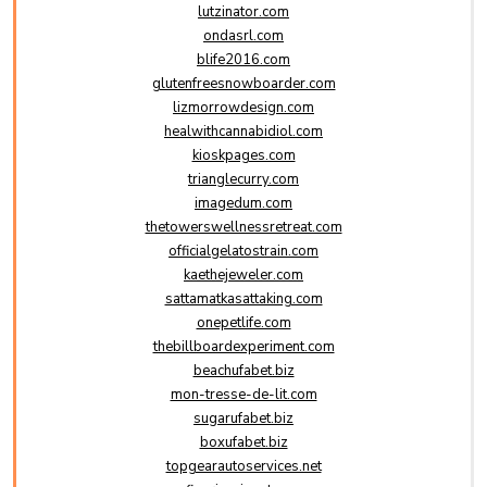
lutzinator.com
ondasrl.com
blife2016.com
glutenfreesnowboarder.com
lizmorrowdesign.com
healwithcannabidiol.com
kioskpages.com
trianglecurry.com
imagedum.com
thetowerswellnessretreat.com
officialgelatostrain.com
kaethejeweler.com
sattamatkasattaking.com
onepetlife.com
thebillboardexperiment.com
beachufabet.biz
mon-tresse-de-lit.com
sugarufabet.biz
boxufabet.biz
topgearautoservices.net