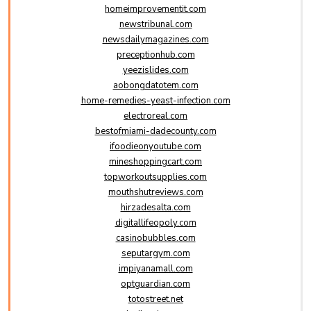
homeimprovementit.com
newstribunal.com
newsdailymagazines.com
preceptionhub.com
yeezislides.com
aobongdatotem.com
home-remedies-yeast-infection.com
electroreal.com
bestofmiami-dadecounty.com
ifoodieonyoutube.com
mineshoppingcart.com
topworkoutsupplies.com
mouthshutreviews.com
hirzadesalta.com
digitallifeopoly.com
casinobubbles.com
seputargym.com
impiyanamall.com
optguardian.com
totostreet.net