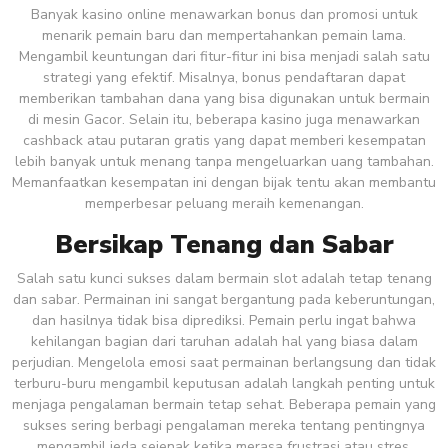
Banyak kasino online menawarkan bonus dan promosi untuk
menarik pemain baru dan mempertahankan pemain lama.
Mengambil keuntungan dari fitur-fitur ini bisa menjadi salah satu
strategi yang efektif. Misalnya, bonus pendaftaran dapat
memberikan tambahan dana yang bisa digunakan untuk bermain
di mesin Gacor. Selain itu, beberapa kasino juga menawarkan
cashback atau putaran gratis yang dapat memberi kesempatan
lebih banyak untuk menang tanpa mengeluarkan uang tambahan.
Memanfaatkan kesempatan ini dengan bijak tentu akan membantu
memperbesar peluang meraih kemenangan.
Bersikap Tenang dan Sabar
Salah satu kunci sukses dalam bermain slot adalah tetap tenang
dan sabar. Permainan ini sangat bergantung pada keberuntungan,
dan hasilnya tidak bisa diprediksi. Pemain perlu ingat bahwa
kehilangan bagian dari taruhan adalah hal yang biasa dalam
perjudian. Mengelola emosi saat permainan berlangsung dan tidak
terburu-buru mengambil keputusan adalah langkah penting untuk
menjaga pengalaman bermain tetap sehat. Beberapa pemain yang
sukses sering berbagi pengalaman mereka tentang pentingnya
mengambil jeda sejenak ketika merasa frustrasi atau stres.