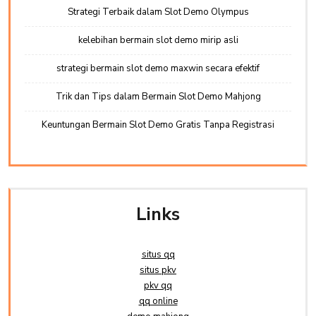
Strategi Terbaik dalam Slot Demo Olympus
kelebihan bermain slot demo mirip asli
strategi bermain slot demo maxwin secara efektif
Trik dan Tips dalam Bermain Slot Demo Mahjong
Keuntungan Bermain Slot Demo Gratis Tanpa Registrasi
Links
situs qq
situs pkv
pkv qq
qq online