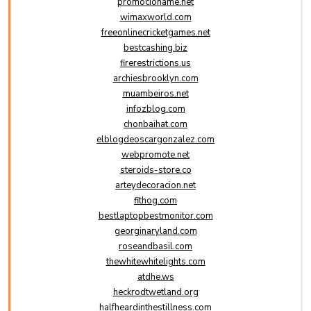
promocioname.net
wimaxworld.com
freeonlinecricketgames.net
bestcashing.biz
firerestrictions.us
archiesbrooklyn.com
muambeiros.net
infozblog.com
chonbaihat.com
elblogdeoscargonzalez.com
webpromote.net
steroids-store.co
arteydecoracion.net
fithog.com
bestlaptopbestmonitor.com
georginaryland.com
roseandbasil.com
thewhitewhitelights.com
atdhe.ws
heckrodtwetland.org
halfheardinthestillness.com