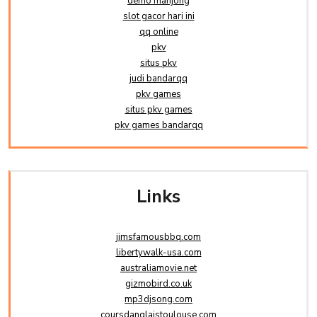
demo mahjong
slot gacor hari ini
qq online
pkv
situs pkv
judi bandarqq
pkv games
situs pkv games
pkv games bandarqq
Links
jimsfamousbbq.com
libertywalk-usa.com
australiamovie.net
gizmobird.co.uk
mp3djsong.com
coursdanglaistoulouse.com