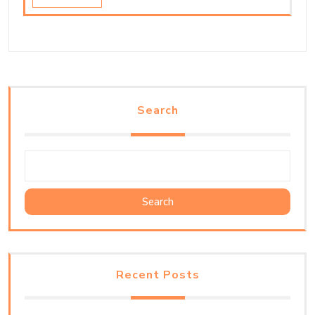
Search
Search
Recent Posts