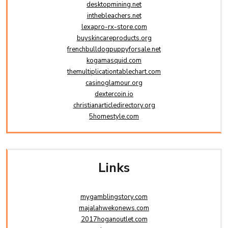
desktopmining.net
inthebleachers.net
lexapro-rx-store.com
buyskincareproducts.org
frenchbulldogpuppyforsale.net
kogamasquid.com
themultiplicationtablechart.com
casinoglamour.org
dextercoin.io
christianarticledirectory.org
5homestyle.com
Links
mygamblingstory.com
majalahwekonews.com
2017hoganoutlet.com