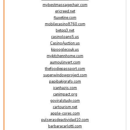
mybestmassagechair.com
ericreed.net
fluxetine.com
mobilecasino8760.com
betqq3.net
casinoloans5.us
CasinoAuction.us
kipooglecouk.us
mykitchennhome.com
aumoulinvert.com
thefoodiepassport.com
superwindowproject.com
papibakigrafo.com
icanhazjs.com
canimpact.org
goviralstudy.com
cartourism.net
apple-cores.com
pulserasdeactividad10.com
barbaracarlotti.com