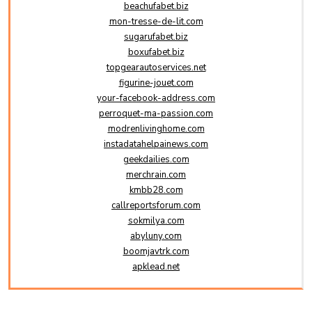
beachufabet.biz
mon-tresse-de-lit.com
sugarufabet.biz
boxufabet.biz
topgearautoservices.net
figurine-jouet.com
your-facebook-address.com
perroquet-ma-passion.com
modrenlivinghome.com
instadatahelpainews.com
geekdailies.com
merchrain.com
kmbb28.com
callreportsforum.com
sokmilya.com
abyluny.com
boomjavtrk.com
apklead.net