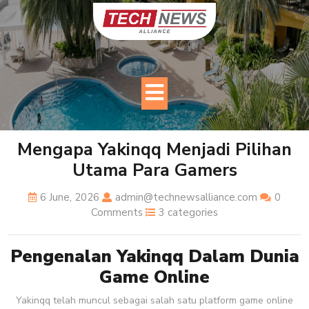
Skip
to
content
Open
Button
Mengapa Yakinqq Menjadi Pilihan
Utama Para Gamers
6 June, 2026
admin@technewsalliance.com
0
Comments
3 categories
Pengenalan Yakinqq Dalam Dunia
Game Online
Yakinqq telah muncul sebagai salah satu platform game online