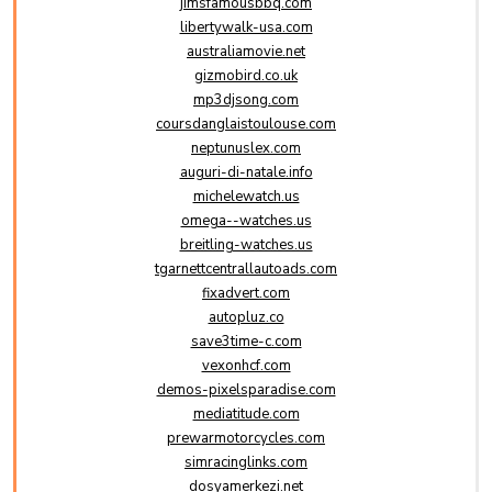
jimsfamousbbq.com
libertywalk-usa.com
australiamovie.net
gizmobird.co.uk
mp3djsong.com
coursdanglaistoulouse.com
neptunuslex.com
auguri-di-natale.info
michelewatch.us
omega--watches.us
breitling-watches.us
tgarnettcentrallautoads.com
fixadvert.com
autopluz.co
save3time-c.com
vexonhcf.com
demos-pixelsparadise.com
mediatitude.com
prewarmotorcycles.com
simracinglinks.com
dosyamerkezi.net