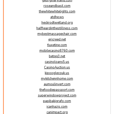
georginaryland.com
roseandbasil.com
thewhitewhitelights.com
atdhe.ws
heckrodtwetland.org
halfheardinthestillness.com
mybestmassagechair.com
ericreed.net
fluxetine.com
mobilecasino8760.com
betqq3.net
casinoloans5.us
CasinoAuction.us
kipooglecouk.us
mykitchennhome.com
aumoulinvert.com
thefoodiepassport.com
superwindowproject.com
papibakigrafo.com
icanhazjs.com
canimpact.org