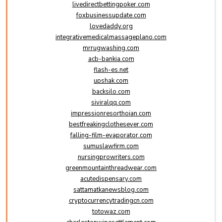
livedirectbettingpoker.com
foxbusinessupdate.com
lovedaddy.org
integrativemedicalmassageplano.com
mrrugwashing.com
acb-bankia.com
flash-es.net
upshak.com
backsilo.com
siviralqq.com
impressionresorthoian.com
bestfreakingclothesever.com
falling-film-evaporator.com
sumuslawfirm.com
nursingprowriters.com
greenmountainthreadwear.com
acutedispensary.com
sattamatkanewsblog.com
cryptocurrencytradingcn.com
totowaz.com