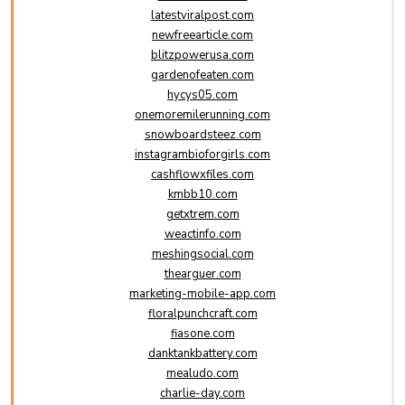
latestviralpost.com
newfreearticle.com
blitzpowerusa.com
gardenofeaten.com
hycys05.com
onemoremilerunning.com
snowboardsteez.com
instagrambioforgirls.com
cashflowxfiles.com
kmbb10.com
getxtrem.com
weactinfo.com
meshingsocial.com
thearguer.com
marketing-mobile-app.com
floralpunchcraft.com
fiasone.com
danktankbattery.com
mealudo.com
charlie-day.com