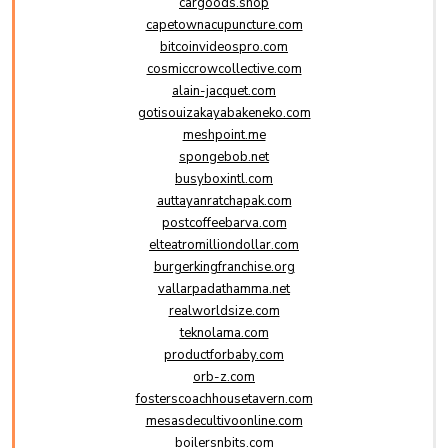
cargoods.shop
capetownacupuncture.com
bitcoinvideospro.com
cosmiccrowcollective.com
alain-jacquet.com
gotisouizakayabakeneko.com
meshpoint.me
spongebob.net
busyboxintl.com
auttayanratchapak.com
postcoffeebarva.com
elteatromilliondollar.com
burgerkingfranchise.org
vallarpadathamma.net
realworldsize.com
teknolama.com
productforbaby.com
orb-z.com
fosterscoachhousetavern.com
mesasdecultivoonline.com
boilersnbits.com