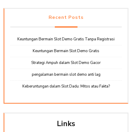
Recent Posts
Keuntungan Bermain Slot Demo Gratis Tanpa Registrasi
Keuntungan Bermain Slot Demo Gratis
Strategi Ampuh dalam Slot Demo Gacor
pengalaman bermain slot demo anti lag
Keberuntungan dalam Slot Dadu: Mitos atau Fakta?
Links