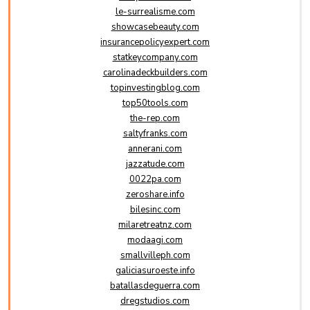
le-surrealisme.com
showcasebeauty.com
insurancepolicyexpert.com
statkeycompany.com
carolinadeckbuilders.com
topinvestingblog.com
top50tools.com
the-rep.com
saltyfranks.com
annerani.com
jazzatude.com
0022pa.com
zeroshare.info
bilesinc.com
milaretreatnz.com
modaagi.com
smallvilleph.com
galiciasuroeste.info
batallasdeguerra.com
dregstudios.com