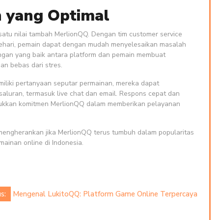
 yang Optimal
satu nilai tambah MerlionQQ. Dengan tim customer service
ehari, pemain dapat dengan mudah menyelesaikan masalah
ngan yang baik antara platform dan pemain membuat
n bebas dari stres.
miliki pertanyaan seputar permainan, mereka dapat
luran, termasuk live chat dan email. Respons cepat dan
unjukkan komitmen MerlionQQ dalam memberikan pelayanan
engherankan jika MerlionQQ terus tumbuh dalam popularitas
ainan online di Indonesia.
s:
Mengenal LukitoQQ: Platform Game Online Terpercaya