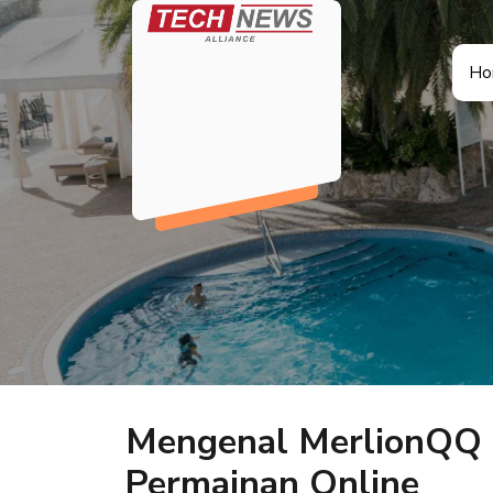
Skip
to
content
Ho
Mengenal MerlionQQ 
Permainan Online