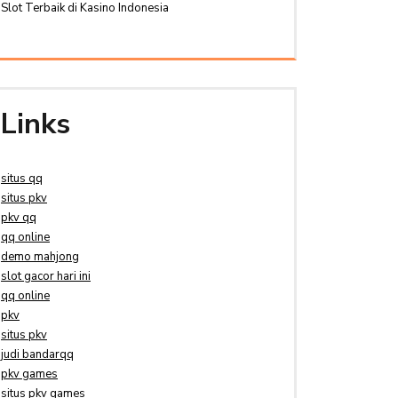
Slot Terbaik di Kasino Indonesia
Links
situs qq
situs pkv
pkv qq
qq online
demo mahjong
slot gacor hari ini
qq online
pkv
situs pkv
judi bandarqq
pkv games
situs pkv games