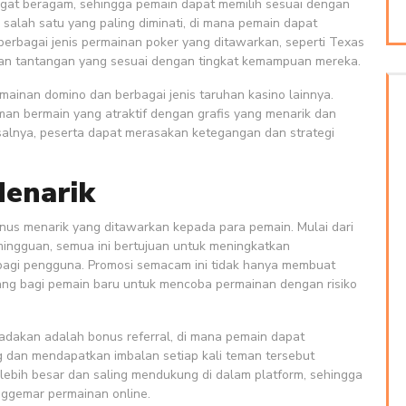
gat beragam, sehingga pemain dapat memilih sesuai dengan
salah satu yang paling diminati, di mana pemain dapat
berbagai jenis permainan poker yang ditawarkan, seperti Texas
an tantangan yang sesuai dengan tingkat kemampuan mereka.
mainan domino dan berbagai jenis taruhan kasino lainnya.
an bermain yang atraktif dengan grafis yang menarik dan
alnya, peserta dapat merasakan ketegangan dan strategi
enarik
nus menarik yang ditawarkan kepada para pemain. Mulai dari
mingguan, semua ini bertujuan untuk meningkatkan
bagi pengguna. Promosi semacam ini tidak hanya membuat
ang bagi pemain baru untuk mencoba permainan dengan risiko
iadakan adalah bonus referral, di mana pemain dapat
an mendapatkan imbalan setiap kali teman tersebut
lebih besar dan saling mendukung di dalam platform, sehingga
nggemar permainan online.