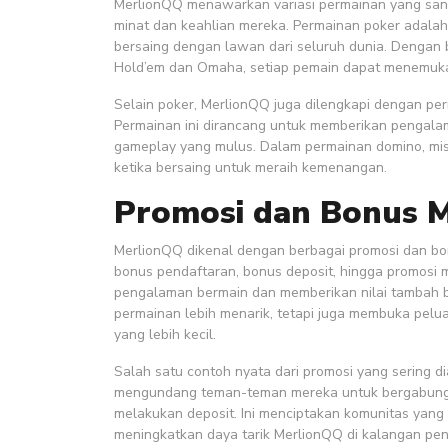
MerlionQQ menawarkan variasi permainan yang san
minat dan keahlian mereka. Permainan poker adalah 
bersaing dengan lawan dari seluruh dunia. Dengan 
Hold’em dan Omaha, setiap pemain dapat menemuk
Selain poker, MerlionQQ juga dilengkapi dengan per
Permainan ini dirancang untuk memberikan pengalam
gameplay yang mulus. Dalam permainan domino, mis
ketika bersaing untuk meraih kemenangan.
Promosi dan Bonus M
MerlionQQ dikenal dengan berbagai promosi dan bo
bonus pendaftaran, bonus deposit, hingga promosi 
pengalaman bermain dan memberikan nilai tambah 
permainan lebih menarik, tetapi juga membuka pelu
yang lebih kecil.
Salah satu contoh nyata dari promosi yang sering d
mengundang teman-teman mereka untuk bergabung d
melakukan deposit. Ini menciptakan komunitas yang 
meningkatkan daya tarik MerlionQQ di kalangan pe