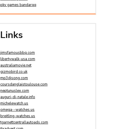
pkv games bandarqq
Links
jimsfamousbbq.com
libertywalk-usa.com
australiamovie.net
gizmobird.co.uk
mp3djsong.com
coursdanglaistoulouse.com
neptunuslex.com
auguri-di-natale.info
michelewatch.us
omega--watches.us
breitling-watches.us
tgarnettcentrallautoads.com
fixadvert.com