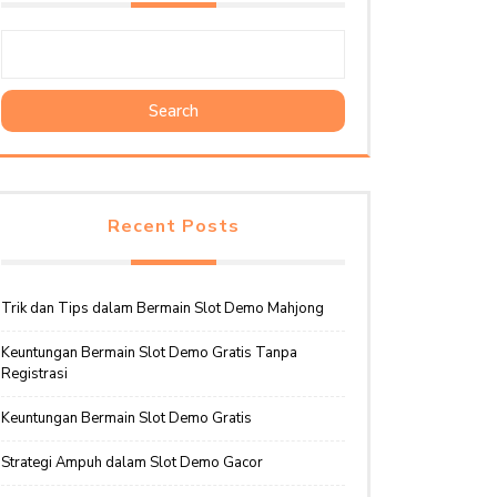
Search
Recent Posts
Trik dan Tips dalam Bermain Slot Demo Mahjong
Keuntungan Bermain Slot Demo Gratis Tanpa
Registrasi
Keuntungan Bermain Slot Demo Gratis
Strategi Ampuh dalam Slot Demo Gacor