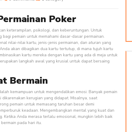
Permainan Poker
n keterampilan, psikologi, dan keberuntungan. Untuk
ng bagi pemain untuk memahami dasar-dasar permainan.
 nilai-nilai kartu, jenis-jenis permainan, dan aturan yang
Anda akan dibagikan dua kartu tertutup, di mana tujuh kartu
mbinasikan kartu mereka dengan kartu yang ada di meja untuk
erupakan langkah awal yang krusial untuk dapat bersaing
at Bermain
adalah kemampuan untuk mengendalikan emosi. Banyak pemain
i dikarenakan kerugian yang didapat. Misalnya, saat
orong pemain untuk memasang taruhan besar demi
 memperburuk keadaan. Mengembangkan mental yang kuat dan
g. Ketika Anda merasa terlalu emosional, mungkin lebih baik
bermain pada hari itu.