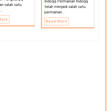
Indoqq Permainan Indoqq
n salah satu
telah menjadi salah satu
m…
permainan…
More
Read More