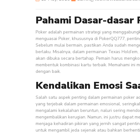
Pahami Dasar-dasar 
Poker adalah permainan strategi yang menggabungka
menguasai Poker, khususnya di PokerQQ777, penti
Sebelum mulai bermain, pastikan Anda sudah mengenal
berlaku. Misalnya, dalam permainan Texas Hold’em, 
akan dibuka secara bertahap. Pemain harus mengko
membentuk kombinasi kartu terbaik. Memahami ini m
dengan baik.
Kendalikan Emosi Sa
Salah satu aspek penting dalam permainan poker 
yang terjebak dalam permainan emosional, seringkal
mengalami kekalahan beruntun, naluri sering mend
mengembalikan kerugian. Namun, ini justru dapat
menjaga kehadiran pikiran yang jernih sangat pentin
untuk mengambil jeda sejenak atau bahkan berhenti 