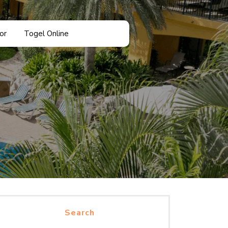
or
Togel Online
Search