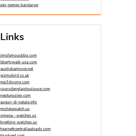
pkv games bandarqq
Links
jimsfamousbbq.com
libertywalk-usa.com
australiamovie.net
gizmobird.co.uk
mp3djsong.com
coursdanglaistoulouse.com
neptunuslex.com
auguri-di-natale.info
michelewatch.us
omega--watches.us
breitling-watches.us
tgarnettcentrallautoads.com
fixadvert.com